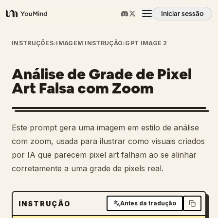
Iniciar sessão
YouMind
Visão geral
INSTRUÇÕES
›
IMAGEM INSTRUÇÃO
›
GPT IMAGE 2
Análise de Grade de Pixel
Casos de uso
Art Falsa com Zoom
Habilidades
Este prompt gera uma imagem em estilo de análise
Prompts
com zoom, usada para ilustrar como visuais criados
por IA que parecem pixel art falham ao se alinhar
corretamente a uma grade de pixels real.
Preços
Transferir
INSTRUÇÃO
Antes da tradução