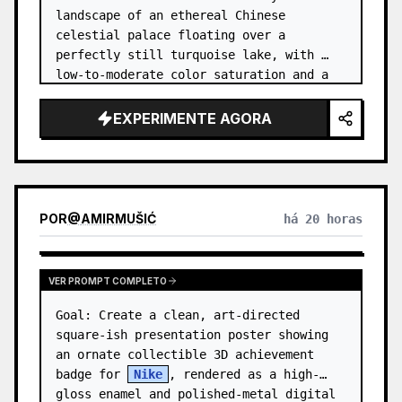
landscape of an ethereal Chinese 
celestial palace floating over a 
perfectly still turquoise lake, with 
low-to-moderate color saturation and a 
dreamy refined atmosphere. Center the 
composition on an enormous white jade 
EXPERIMENTE AGORA
and pale a…
POR
@
AMIRMUŠIĆ
há 20 horas
VER PROMPT COMPLETO
Goal: Create a clean, art-directed 
square-ish presentation poster showing 
an ornate collectible 3D achievement 
badge for 
Nike
, rendered as a high-
gloss enamel and polished-metal digital 