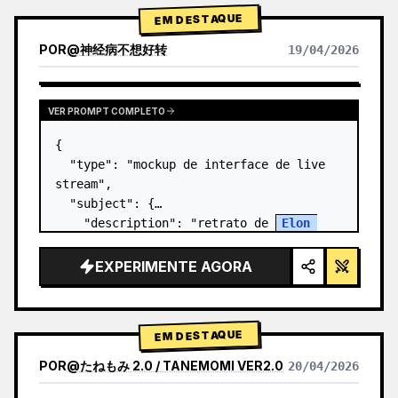
EM DESTAQUE
POR
@
神经病不想好转
19/04/2026
VER PROMPT COMPLETO
{

  "type": "mockup de interface de live 
stream",

  "subject": {

    "description": "retrato de 
Elon 
Musk
, sorrindo, vestindo uma camiseta 
preta com um gráfico técnico esquemático 
EXPERIMENTE AGORA
em branco",

    "background": "o lado…
EM DESTAQUE
POR
@
たねもみ 2.0 / TANEMOMI VER2.0
20/04/2026