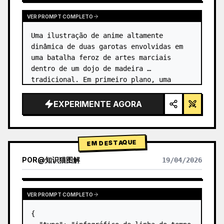
VER PROMPT COMPLETO
Uma ilustração de anime altamente 
dinâmica de duas garotas envolvidas em 
uma batalha feroz de artes marciais 
dentro de um dojo de madeira 
tradicional. Em primeiro plano, uma 
garota com {argument name="character 1 
hair" default="cabelo preto em um coque 
EXPERIMENTE AGORA
alto co…
EM DESTAQUE
POR
@
知识猫图解
19/04/2026
VER PROMPT COMPLETO
{
