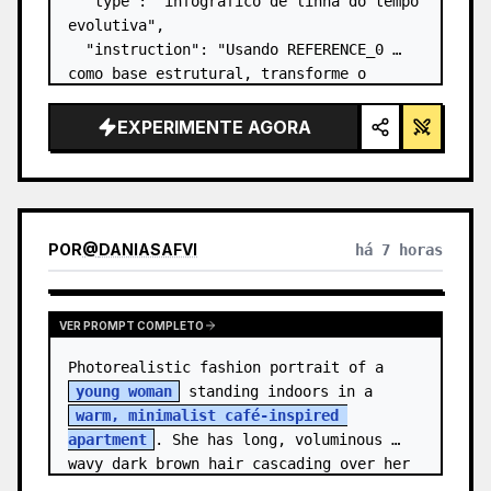
  "type": "infográfico de linha do tempo 
evolutiva",

  "instruction": "Usando REFERENCE_0 
como base estrutural, transforme o 
design vetorial plano em um infográfico 
3D altamente realista. Substitua as 
EXPERIMENTE AGORA
rampas lisas por degraus de pedra 
distintos e atualize to…
POR
@
DANIASAFVI
há 7 horas
VER PROMPT COMPLETO
Photorealistic fashion portrait of a 
young woman
 standing indoors in a 
warm, minimalist café-inspired 
apartment
. She has long, voluminous 
wavy dark brown hair cascading over her 
shoulders,…