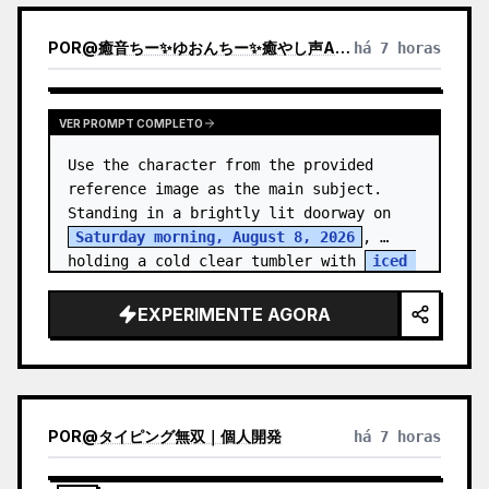
POR
@
癒音ちー✨ゆおんちー✨癒やし声ASMRとAI
há 7 horas
VER PROMPT COMPLETO
Use the character from the provided 
reference image as the main subject. 
Standing in a brightly lit doorway on 
Saturday morning, August 8, 2026
, 
holding a cold clear tumbler with 
iced 
fruit tea
…
EXPERIMENTE AGORA
POR
@
タイピング無双｜個人開発
há 7 horas