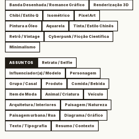
Banda Desenhada / Romance Gráfico
Renderização 3D
Chibi / Estilo Q
Isométrico
Pixel Art
Pintura a Óleo
Aquarela
Tinta / Estilo Chinês
Retrô / Vintage
Cyberpunk / Ficção Científica
Minimalismo
ASSUNTOS
Retrato / Selfie
Influenciador(a) / Modelo
Personagem
Grupo / Casal
Produto
Comida / Bebida
Item de Moda
Animal / Criatura
Veículo
Arquitetura / Interiores
Paisagem / Natureza
Paisagem urbana / Rua
Diagrama / Gráfico
Texto / Tipografia
Resumo / Contexto