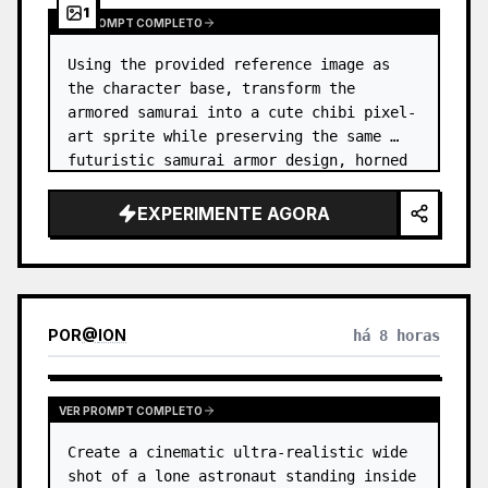
1
VER PROMPT COMPLETO
Using the provided reference image as 
the character base, transform the 
armored samurai into a cute chibi pixel-
art sprite while preserving the same 
futuristic samurai armor design, horned 
helmet, black/teal/magenta color 
accents, glowing cyan energy details,…
EXPERIMENTE AGORA
POR
@
ION
há 8 horas
VER PROMPT COMPLETO
Create a cinematic ultra-realistic wide 
shot of a lone astronaut standing inside 