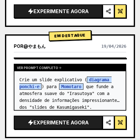
alta tecnologia, iluminação de estúdio, 
detalhes brilhantes",

EXPERIMENTE AGORA
  "background": "{argument 
name=\"background color\" 
default=\"gradien…
EM DESTAQUE
POR
@
やまもん
19/04/2026
VER RESULTADOS DE OUTROS MODELOS
VER PROMPT COMPLETO
Crie um slide explicativo (
diagrama 
ponchi-e
) para 
Momotaro
 que funde a 
atmosfera suave do "Irasutoya" com a 
densidade de informações impressionante 
dos "slides de Kasumigaseki".
EXPERIMENTE AGORA