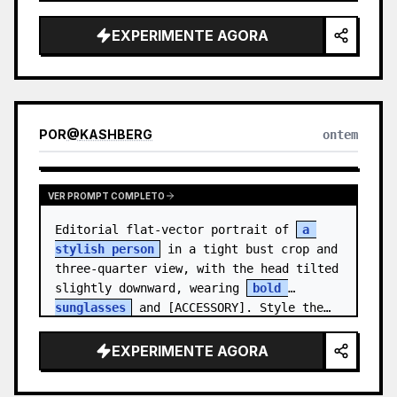
medal.

EXPERIMENTE AGORA
Canvas: Wide 16:9 white stu…
POR
@
KASHBERG
ontem
VER PROMPT COMPLETO
Editorial flat-vector portrait of 
a 
stylish person
 in a tight bust crop and 
three-quarter view, with the head tilted 
slightly downward, wearing 
bold 
sunglasses
 and [ACCESSORY]. Style the…
EXPERIMENTE AGORA