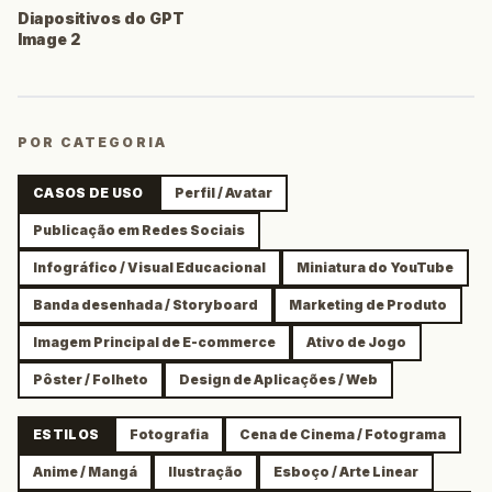
Diapositivos do GPT
Image 2
POR CATEGORIA
CASOS DE USO
Perfil / Avatar
Publicação em Redes Sociais
Infográfico / Visual Educacional
Miniatura do YouTube
Banda desenhada / Storyboard
Marketing de Produto
Imagem Principal de E-commerce
Ativo de Jogo
Pôster / Folheto
Design de Aplicações / Web
ESTILOS
Fotografia
Cena de Cinema / Fotograma
Anime / Mangá
Ilustração
Esboço / Arte Linear