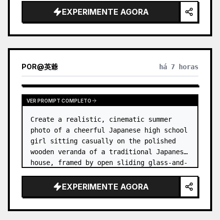
EXPERIMENTE AGORA
POR
@
英爺
há 7 horas
VER PROMPT COMPLETO
Create a realistic, cinematic summer 
photo of a cheerful Japanese high school 
girl sitting casually on the polished 
wooden veranda of a traditional Japanese 
house, framed by open sliding glass-and-
wood doors. She wears a white sailor-
style school uniform top w…
EXPERIMENTE AGORA