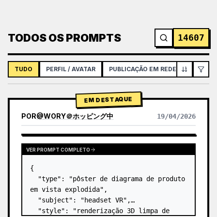
TODOS OS PROMPTS
14607
TUDO
PERFIL / AVATAR
PUBLICAÇÃO EM REDES SOCIAIS
EM DESTAQUE
POR
@
WORY＠ホッピング中
19/04/2026
VER PROMPT COMPLETO
{

  "type": "pôster de diagrama de produto 
em vista explodida",

  "subject": "headset VR",

  "style": "renderização 3D limpa de 