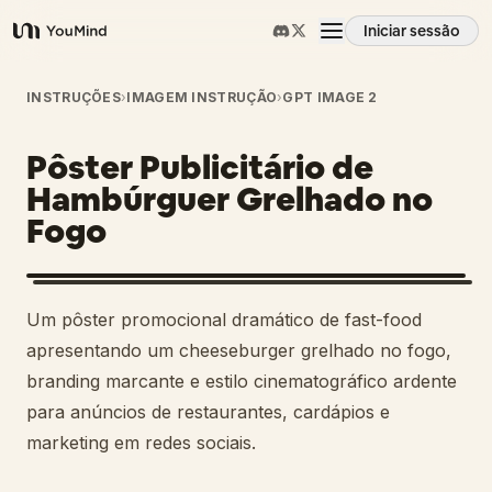
Iniciar sessão
YouMind
Visão geral
INSTRUÇÕES
›
IMAGEM INSTRUÇÃO
›
GPT IMAGE 2
Pôster Publicitário de
Casos de uso
Hambúrguer Grelhado no
Fogo
Habilidades
Prompts
Um pôster promocional dramático de fast-food
apresentando um cheeseburger grelhado no fogo,
Preços
branding marcante e estilo cinematográfico ardente
para anúncios de restaurantes, cardápios e
marketing em redes sociais.
Transferir