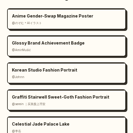
Anime Gender-Swap Magazine Poster
@のぞむ＊AIイラスト
Glossy Brand Achievement Badge
@AmirMušić
Korean Studio Fashion Portrait
@Johnn
Graffiti Stairwell Sweet-Goth Fashion Portrait
@serein ｜买美股上币安
Celestial Jade Palace Lake
@李岳