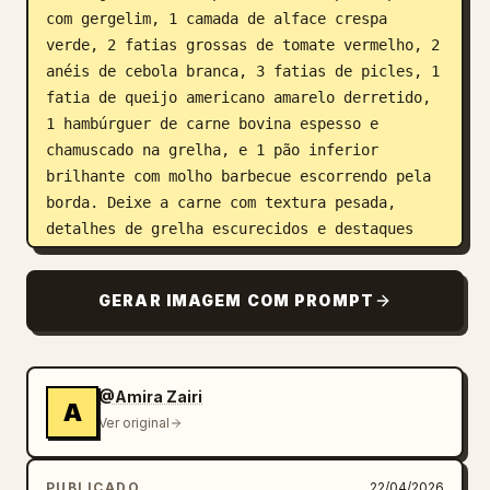
com gergelim, 1 camada de alface crespa 
verde, 2 fatias grossas de tomate vermelho, 2 
anéis de cebola branca, 3 fatias de picles, 1 
fatia de queijo americano amarelo derretido, 
1 hambúrguer de carne bovina espesso e 
chamuscado na grelha, e 1 pão inferior 
brilhante com molho barbecue escorrendo pela 
borda. Deixe a carne com textura pesada, 
detalhes de grelha escurecidos e destaques 
suculentos. Adicione faíscas e vapor subindo 
ao redor do hambúrguer. No lado esquerdo, 
GERAR IMAGEM COM PROMPT
coloque um logotipo circular de fast-food 
perto do canto superior esquerdo, seguido por 
um texto enorme em bloco branco, negrito e 
desgastado em três linhas empilhadas lendo 
@Amira Zairi
A
FLAME GRILLED PERFECTION
. Abaixo, adicione 
Ver original
um slogan curto em letras maiúsculas menores 
com uma barra ou sublinhado laranja, lendo 
PUBLICADO
22/04/2026