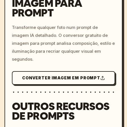
IMAGEM PARA
PROMPT
/imagine prompt: cinemati
c, cyberpunk sunset, neon
colors, 8k --v 6.0
Transforme qualquer foto num prompt de
imagem IA detalhado. O conversor gratuito de
imagem para prompt analisa composição, estilo e
iluminação para recriar qualquer visual em
segundos.
CONVERTER IMAGEM EM PROMPT
OUTROS RECURSOS
DE PROMPTS