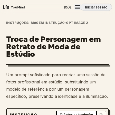
Iniciar sessão
YouMind
Visão geral
INSTRUÇÕES
›
IMAGEM INSTRUÇÃO
›
GPT IMAGE 2
Troca de Personagem em
Casos de uso
Retrato de Moda de
Estúdio
Habilidades
Prompts
2
Um prompt sofisticado para recriar uma sessão de
fotos profissional em estúdio, substituindo um
Preços
modelo de referência por um personagem
específico, preservando a identidade e a iluminação.
Transferir
INSTRUÇÃO
Antes da tradução