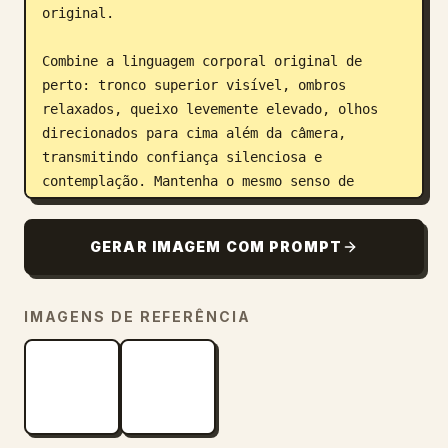
original.

Combine a linguagem corporal original de 
perto: tronco superior visível, ombros 
relaxados, queixo levemente elevado, olhos 
direcionados para cima além da câmera, 
transmitindo confiança silenciosa e 
contemplação. Mantenha o mesmo senso de 
presença e posicionamento espacial dentro do 
quadro.

GERAR IMAGEM COM PROMPT
Retenha o fundo de estúdio em azul cobalto 
intenso e a atmosfera editorial refinada. 
IMAGENS DE REFERÊNCIA
Reproduza a configuração de iluminação 
original com iluminação direcional suave, 
realces faciais sutis, reflexos realistas em 
óculos e joias, e transições de sombra suaves 
ao redor da mandíbula, pescoço e dobras das 
roupas. Preserve a profundidade, a 