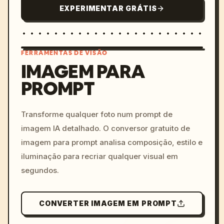
EXPERIMENTAR GRÁTIS
FERRAMENTAS DE VISÃO
IMAGEM PARA
PROMPT
/imagine prompt: cinemati
c, cyberpunk sunset, neon
colors, 8k --v 6.0
Transforme qualquer foto num prompt de
imagem IA detalhado. O conversor gratuito de
imagem para prompt analisa composição, estilo e
iluminação para recriar qualquer visual em
segundos.
CONVERTER IMAGEM EM PROMPT