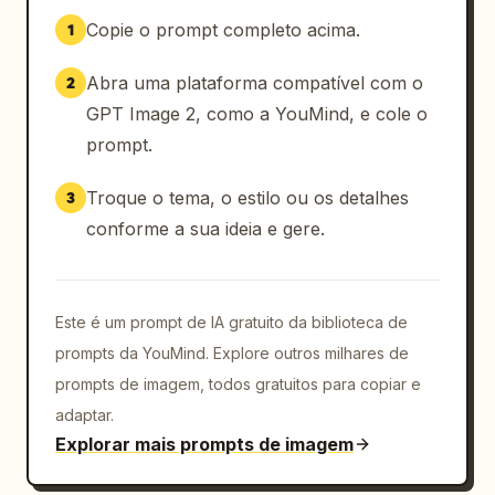
a direção da iluminação ou o olhar. Não 
Copie o prompt completo acima.
1
modifique a identidade facial, proporções 
faciais, tom de pele ou penteado. Evite 
Abra uma plataforma compatível com o
2
retoques excessivos, suavização artificial da 
GPT Image 2, como a YouMind, e cole o
pele, efeitos de ilustração estilizados, 
prompt.
nitidez exagerada, acessórios extras, 
sobreposições de texto, logotipos, marcas 
Troque o tema, o estilo ou os detalhes
3
d'água, sujeitos duplicados ou física de 
roupas irrealista.
conforme a sua ideia e gere.
Este é um prompt de IA gratuito da biblioteca de
prompts da YouMind. Explore outros milhares de
prompts de imagem, todos gratuitos para copiar e
adaptar.
Explorar mais prompts de imagem