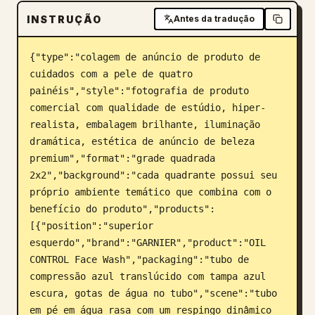
INSTRUÇÃO
Blogue
Antes da tradução
{"type":"colagem de anúncio de produto de 
Atualizações
cuidados com a pele de quatro 
painéis","style":"fotografia de produto 
comercial com qualidade de estúdio, hiper-
realista, embalagem brilhante, iluminação 
dramática, estética de anúncio de beleza 
premium","format":"grade quadrada 
2x2","background":"cada quadrante possui seu 
próprio ambiente temático que combina com o 
benefício do produto","products":
[{"position":"superior 
esquerdo","brand":"GARNIER","product":"OIL 
CONTROL Face Wash","packaging":"tubo de 
compressão azul translúcido com tampa azul 
escura, gotas de água no tubo","scene":"tubo 
em pé em água rasa com um respingo dinâmico 