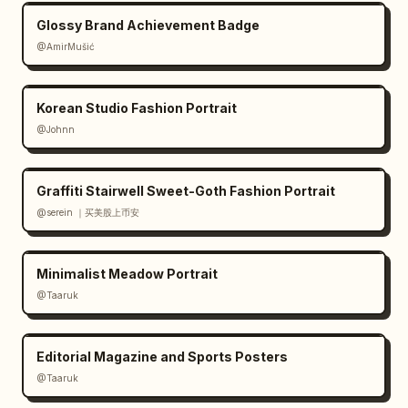
Glossy Brand Achievement Badge
@AmirMušić
Korean Studio Fashion Portrait
@Johnn
Graffiti Stairwell Sweet-Goth Fashion Portrait
@serein ｜买美股上币安
Minimalist Meadow Portrait
@Taaruk
Editorial Magazine and Sports Posters
@Taaruk