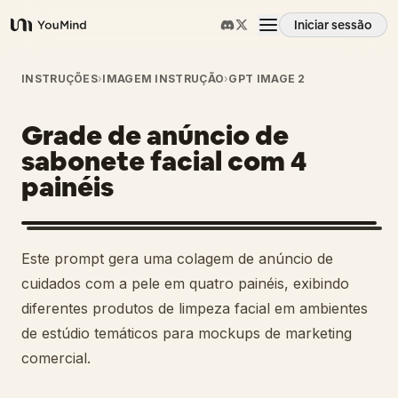
Iniciar sessão
YouMind
Visão geral
INSTRUÇÕES
›
IMAGEM INSTRUÇÃO
›
GPT IMAGE 2
Grade de anúncio de
Casos de uso
sabonete facial com 4
painéis
Habilidades
Prompts
Este prompt gera uma colagem de anúncio de
cuidados com a pele em quatro painéis, exibindo
Preços
diferentes produtos de limpeza facial em ambientes
de estúdio temáticos para mockups de marketing
comercial.
Transferir