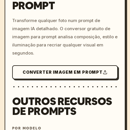
PROMPT
/imagine prompt: cinemati
c, cyberpunk sunset, neon
colors, 8k --v 6.0
Transforme qualquer foto num prompt de
imagem IA detalhado. O conversor gratuito de
imagem para prompt analisa composição, estilo e
iluminação para recriar qualquer visual em
segundos.
CONVERTER IMAGEM EM PROMPT
OUTROS RECURSOS
DE PROMPTS
POR MODELO