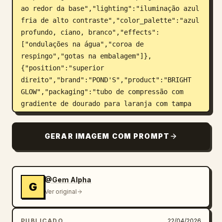
ao redor da base","lighting":"iluminação azul 
fria de alto contraste","color_palette":"azul 
profundo, ciano, branco","effects":
["ondulações na água","coroa de 
respingo","gotas na embalagem"]},
{"position":"superior 
direito","brand":"POND'S","product":"BRIGHT 
GLOW","packaging":"tubo de compressão com 
gradiente de dourado para laranja com tampa 
branca, textura sutilmente 
brilhante","scene":"tubo em pé sobre líquido 
GERAR IMAGEM COM PROMPT
dourado reflexivo com ondulações 
circulares","lighting":"luz de fundo dourada 
quente com destaques bokeh 
suaves","color_palette":"dourado, âmbar, 
@Gem Alpha
G
laranja, creme","effects":["reflexos 
Ver original
dourados","brilho","anéis de ondulação 
líquida"]},{"position":"inferior 
PUBLICADO
22/04/2026