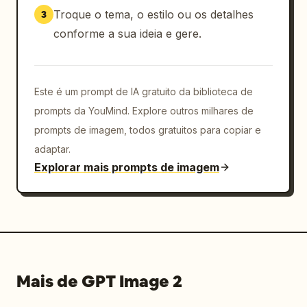
painel, enquadramento do produto ao nível dos 
Troque o tema, o estilo ou os detalhes
3
olhos, foco nítido no tubo, profundidade de 
conforme a sua ideia e gere.
campo rasa no fundo","quality":"ultra-
detalhado, pronto para publicidade, 
composição limpa, legibilidade nítida do 
Este é um prompt de IA gratuito da biblioteca de
rótulo"}
prompts da YouMind. Explore outros milhares de
prompts de imagem, todos gratuitos para copiar e
adaptar.
Explorar mais prompts de imagem
Mais de GPT Image 2