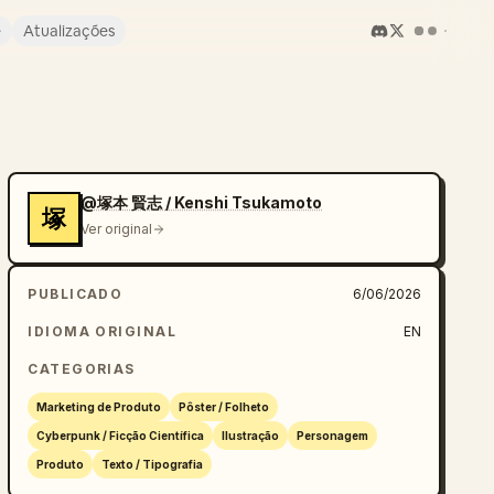
e
Atualizações
@塚本 賢志 / Kenshi Tsukamoto
塚
Ver original
PUBLICADO
6/06/2026
IDIOMA ORIGINAL
EN
CATEGORIAS
Marketing de Produto
Pôster / Folheto
Cyberpunk / Ficção Científica
Ilustração
Personagem
Produto
Texto / Tipografia