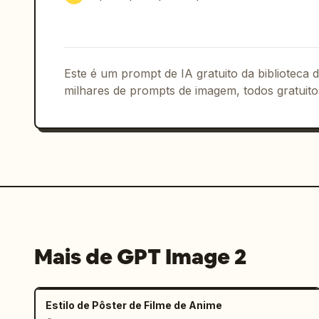
Elementos visíveis discretos a incluir
exatamente 1 logotipo gigante do produ
de aplicativo tipo laptop/tablet perto
Este é um prompt de IA gratuito da biblioteca
1 mockup de aplicativo de smartphone n
milhares de prompts de imagem, todos gratuito
selo circular de chamada para ação; ex
alto na extrema direita; exatamente 2 
numéricas à esquerda, um mostrando 70
rótulos de recursos empilhados no lado
de recursos retangulares no lado direi
inferiores com ícones brancos simples:
grade/modelo, upload na nuvem e botão 
Mockups de aplicativo: A tela inclinad
escura rotulada com o nome do produto 
Mais de GPT Image 2
pessoa vestindo roupas amarelas olhand
um céu azul brilhante. O mockup do sma
móvel escura com linhas de miniaturas 
Estilo de Pôster de Filme de Anime