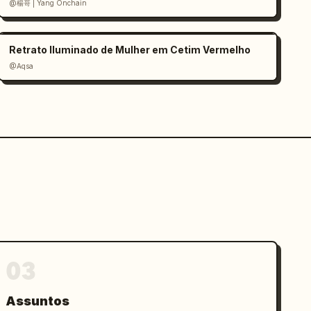
@楊哥 | Yang Onchain
Retrato Iluminado de Mulher em Cetim Vermelho
@Aqsa
03
Assuntos