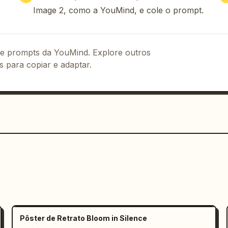
Image 2, como a YouMind, e cole o prompt.
: exatamente 1 modelo humano censurado; 
to; exatamente 1 tela de visualização 
 do centro-inferior direito; exatamente 
 de prompts da YouMind. Explore outros
o canto inferior direito; exatamente 1 
s para copiar e adaptar.
atamente 1 painel de título vertical 
grandes blocos de estatísticas 
% e outro mostrando 50万人; exatamente 6 
 esquerdo; exatamente 4 pequenos selos 
to; exatamente 5 itens de navegação 
 brilho/geração de IA, camadas, 
de pesquisa/experiência.

a maior deve mostrar uma interface 
e uma imagem surreal gerada de uma 
o para ilhas flutuantes e vegetação em 
rtphone deve mostrar uma interface 
e um botão de criação.

Pôster de Retrato Bloom in Silence