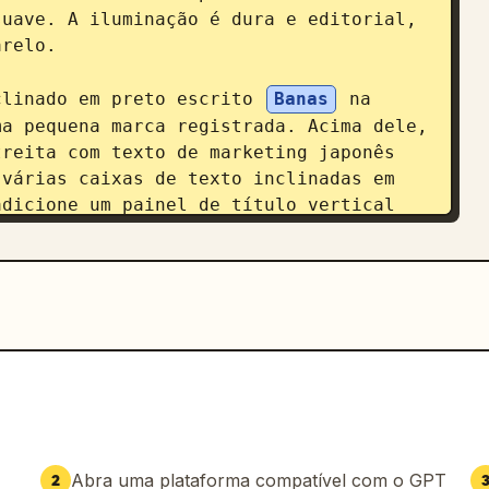
uave. A iluminação é dura e editorial, 
relo.

clinado em preto escrito 
Banas
 na 
a pequena marca registrada. Acima dele, 
reita com texto de marketing japonês 
várias caixas de texto inclinadas em 
dicione um painel de título vertical 
barra de navegação preta com ícones de 
japonês deve ser 
べて自由自在。
. A área principal do 
o 
次世代AIキャンバスツール
. Adicione um 
無限大。
. Adicione um selo circular de 
今すぐ無料で始める!
. Mantenha todo o texto 
nesa em negrito, misturando escrita 
Abra uma plataforma compatível com o GPT
2