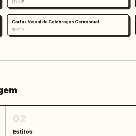
@小小东
l japonês ultra-arrojado, tipografia 
distorcida, composição energética, 
ia de moda brilhante misturada com 
Cartaz Visual de Celebração Cerimonial
acabamento de anúncio impresso nítido, 
@小小东
co, sem marca d'água.
agem
02
Estilos