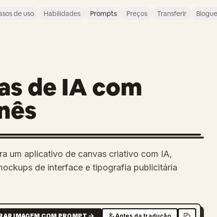
asos de uso
Habilidades
Prompts
Preços
Transferir
Blogu
as de IA com
onês
a um aplicativo de canvas criativo com IA,
kups de interface e tipografia publicitária
RAR IMAGEM COM PROMPT
Antes da tradução