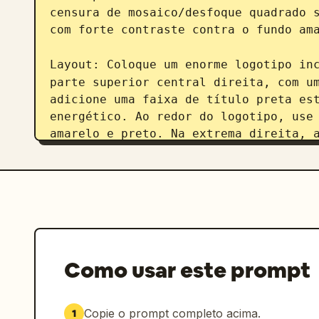
censura de mosaico/desfoque quadrado s
com forte contraste contra o fundo ama
Layout: Coloque um enorme logotipo in
parte superior central direita, com um
adicione uma faixa de título preta est
energético. Ao redor do logotipo, use 
amarelo e preto. Na extrema direita, a
alto. Na parte inferior, adicione uma 
recursos do produto e rótulos.

Conteúdo do texto: O maior título em 
AIで、想像を超えろ。レイヤーも、ポーズも、す
logotipo deve incluir a frase de apoi
destaque central em negrito escrito 
Como usar este prompt
chamada para ação à direita escrito 
visível em tipografia de exibição japo
horizontal e vertical.

Copie o prompt completo acima.
1