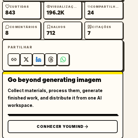
CURTIDAS
VISUALIZAÇÕES
COMPARTILHAMENTOS
843
196.2K
24
COMENTÁRIOS
SALVOS
CITAÇÕES
8
712
7
PARTILHAR
Go beyond generating imagem
Collect materials, process them, generate
finished work, and distribute it from one AI
workspace.
CONHECER YOUMIND