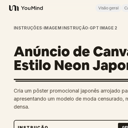
Visão geral
C
YouMind
INSTRUÇÕES
›
IMAGEM INSTRUÇÃO
›
GPT IMAGE 2
Anúncio de Canv
Estilo Neon Jap
Cria um pôster promocional japonês arrojado par
apresentando um modelo de moda censurado, moc
densa.
INSTRUÇÃO
GE