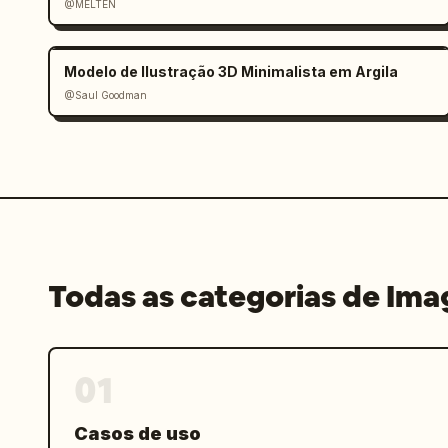
@MELTEN
Estilo visual: Design gráfico comercia
preta sobre amarelo neon, perspectiva 
distorção de lente dramática, fotograf
Modelo de Ilustração 3D Minimalista em Argila
mockups de interface, alto contraste, 
@Saul Goodman
sem minimalismo limpo, sem fundo bran
Todas as categorias de Im
01
Casos de uso