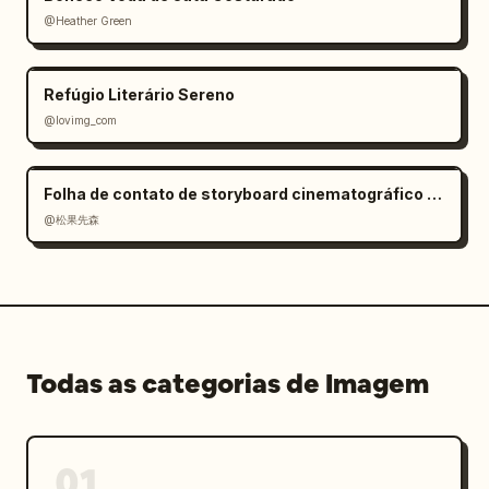
@Heather Green
Refúgio Literário Sereno
@lovimg_com
Folha de contato de storyboard cinematográfico 3×3 a partir de uma imagem de entrada
@松果先森
Todas as categorias de Imagem
01