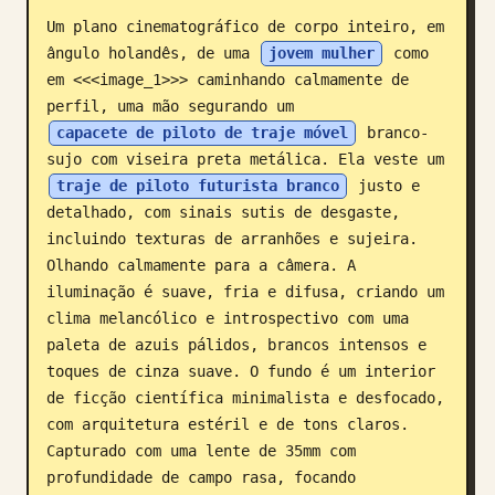
Um plano cinematográfico de corpo inteiro, em 
Blogue
ângulo holandês, de uma 
jovem mulher
 como 
em <<<image_1>>> caminhando calmamente de 
Atualizações
perfil, uma mão segurando um 
capacete de piloto de traje móvel
 branco-
sujo com viseira preta metálica. Ela veste um 
traje de piloto futurista branco
 justo e 
detalhado, com sinais sutis de desgaste, 
incluindo texturas de arranhões e sujeira. 
Olhando calmamente para a câmera. A 
iluminação é suave, fria e difusa, criando um 
clima melancólico e introspectivo com uma 
paleta de azuis pálidos, brancos intensos e 
toques de cinza suave. O fundo é um interior 
de ficção científica minimalista e desfocado, 
com arquitetura estéril e de tons claros. 
Capturado com uma lente de 35mm com 
profundidade de campo rasa, focando 