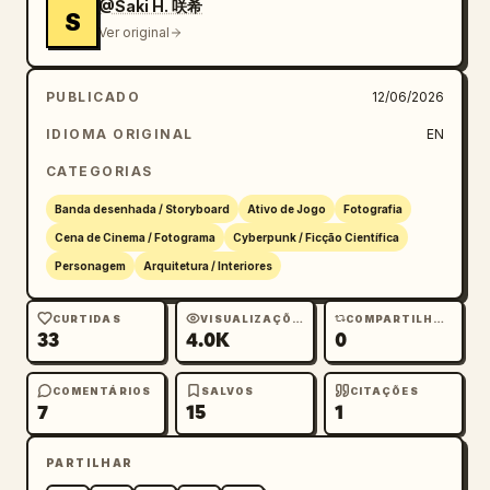
@Saki H. 咲希
S
Ver original
PUBLICADO
12/06/2026
IDIOMA ORIGINAL
EN
CATEGORIAS
Banda desenhada / Storyboard
Ativo de Jogo
Fotografia
Cena de Cinema / Fotograma
Cyberpunk / Ficção Científica
Personagem
Arquitetura / Interiores
CURTIDAS
VISUALIZAÇÕES
COMPARTILHAMENTOS
33
4.0K
0
COMENTÁRIOS
SALVOS
CITAÇÕES
7
15
1
PARTILHAR