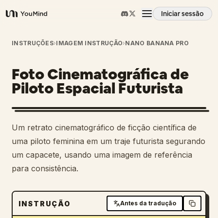
Iniciar sessão
YouMind
Visão geral
INSTRUÇÕES
›
IMAGEM INSTRUÇÃO
›
NANO BANANA PRO
Foto Cinematográfica de
Casos de uso
Piloto Espacial Futurista
Habilidades
1
Um retrato cinematográfico de ficção científica de
Prompts
uma piloto feminina em um traje futurista segurando
um capacete, usando uma imagem de referência
para consistência.
Preços
Transferir
INSTRUÇÃO
Antes da tradução