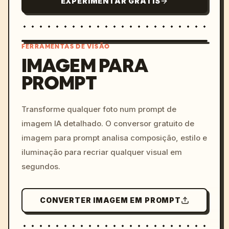
EXPERIMENTAR GRÁTIS
FERRAMENTAS DE VISÃO
IMAGEM PARA
PROMPT
/imagine prompt: cinemati
c, cyberpunk sunset, neon
colors, 8k --v 6.0
Transforme qualquer foto num prompt de
imagem IA detalhado. O conversor gratuito de
imagem para prompt analisa composição, estilo e
iluminação para recriar qualquer visual em
segundos.
CONVERTER IMAGEM EM PROMPT