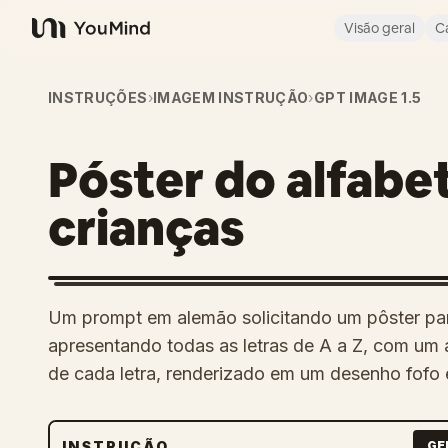
Visão geral
C
YouMind
INSTRUÇÕES
›
IMAGEM INSTRUÇÃO
›
GPT IMAGE 1.5
Póster do alfabe
crianças
Um prompt em alemão solicitando um pôster par
apresentando todas as letras de A a Z, com um
de cada letra, renderizado em um desenho fofo e
INSTRUÇÃO
GE