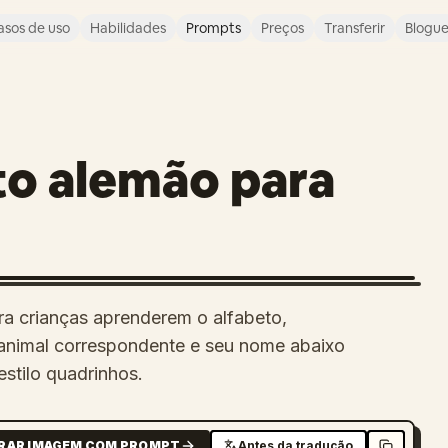
asos de uso
Habilidades
Prompts
Preços
Transferir
Blogu
to alemão para
a crianças aprenderem o alfabeto,
 animal correspondente e seu nome abaixo
stilo quadrinhos.
RAR IMAGEM COM PROMPT
Antes da tradução