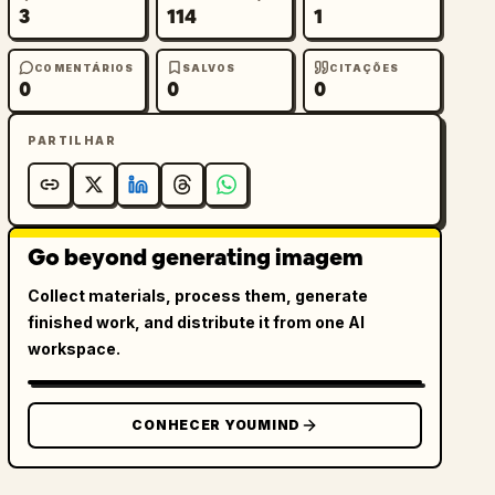
3
114
1
COMENTÁRIOS
SALVOS
CITAÇÕES
0
0
0
PARTILHAR
Go beyond generating imagem
Collect materials, process them, generate
finished work, and distribute it from one AI
workspace.
CONHECER YOUMIND