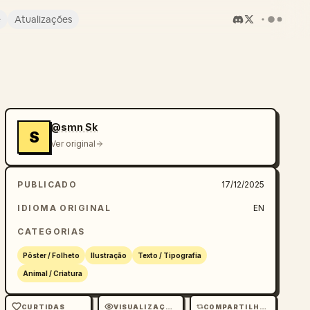
e
Atualizações
@smn Sk
S
Ver original
PUBLICADO
17/12/2025
IDIOMA ORIGINAL
EN
CATEGORIAS
Pôster / Folheto
Ilustração
Texto / Tipografia
Animal / Criatura
CURTIDAS
VISUALIZAÇÕES
COMPARTILHAMENTOS