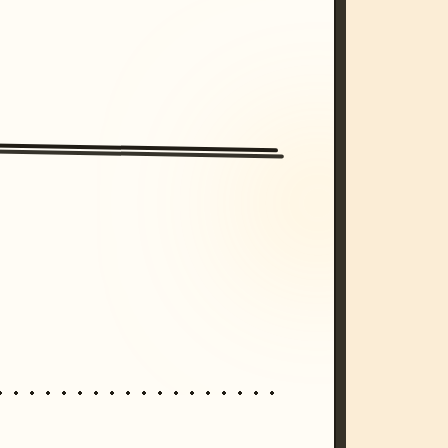
/imagine prompt: cinematic, cyberpunk s
unset, neon colors, 8k --v 6.0