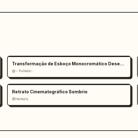
Transformação de Esboço Monocromático Desenhado à Mão
@✨ Pulikesi✨
Retrato Cinematográfico Sombrio
@Harboris