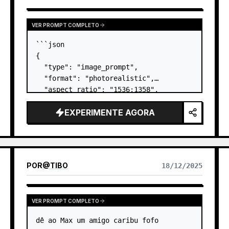
SULTS
VER PROMPT COMPLETO
```json

{

  "type": "image_prompt",

  "format": "photorealistic",

  "aspect_ratio": "1536:1358",

  "scene": {

EXPERIMENTE AGORA
    "setting": "varanda/terraço 
exterior com um corrimão de vidro",

    "time_of_day": "dia",

    "weather": "céu limpo",

    "foreground_surface": "a…
POR
@
TIBO
18/12/2025
VER PROMPT COMPLETO
dê ao Max um amigo caribu fofo