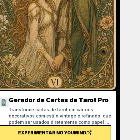
Gerador de Cartas de Tarot Pro
Transforme cartas de tarot em cartões
decorativos com estilo vintage e refinado, que
podem ser usados diretamente como papel de
parede de telemóvel. Diga-lhe o tema de que
EXPERIMENTAR NO YOUMIND
gosta (como mitologia nórdica, ou IP de