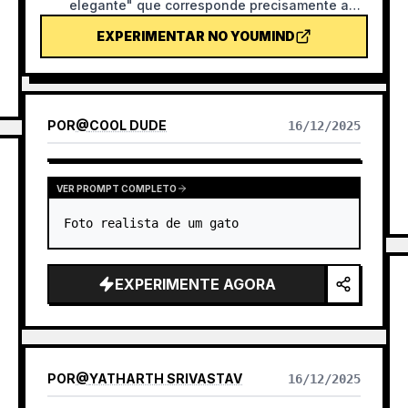
elegante" que corresponde precisamente ao
título: textura de spray granular, paleta de
EXPERIMENTAR NO YOUMIND
cores contida de azul-nevoeiro + branco-
creme + toques quentes, uma única metáfora
visual, muito espaço em branco, banner 16:9.
Adequado para imagens de destaque de
notícias, podcasts, artigos e newsletters.
POR
@
COOL DUDE
16/12/2025
VER PROMPT COMPLETO
Foto realista de um gato
EXPERIMENTE AGORA
POR
@
YATHARTH SRIVASTAV
16/12/2025