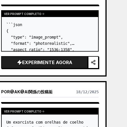
VER PROMPT COMPLETO
```json

{

  "type": "image_prompt",

  "format": "photorealistic",

  "aspect_ratio": "1536:1358",

  "scene": {

EXPERIMENTE AGORA
    "setting": "varanda/terraço 
exterior com um corrimão de vidro",

    "time_of_day": "dia",

    "weather": "céu limpo",

    "foreground_surface": "a…
POR
@
AK@AI関係の投稿垢
18/12/2025
VER PROMPT COMPLETO
Um exorcista com orelhas de coelho 