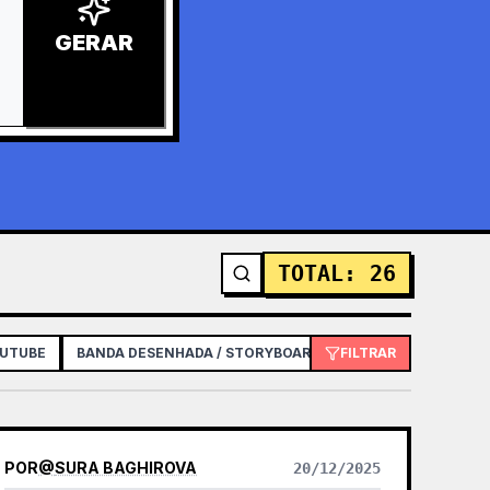
GERAR
TOTAL
:
26
OUTUBE
BANDA DESENHADA / STORYBOARD
FILTRAR
PÔSTER / FOLHETO
POR
@
SURA BAGHIROVA
20/12/2025