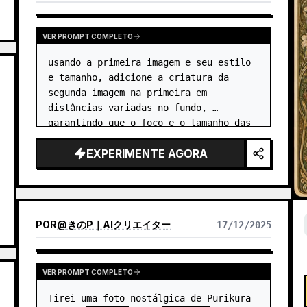
VER PROMPT COMPLETO
usando a primeira imagem e seu estilo 
e tamanho, adicione a criatura da 
segunda imagem na primeira em 
distâncias variadas no fundo, 
garantindo que o foco e o tamanho das 
criaturas sejam apropriados para sua 
EXPERIMENTE AGORA
distância, deve haver um total de 
{argument name="num…
POR
@
きのP｜AIクリエイター
17/12/2025
VER PROMPT COMPLETO
Tirei uma foto nostálgica de Purikura 