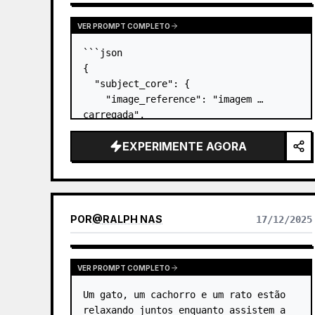
VER PROMPT COMPLETO
```json

{

  "subject_core": {

    "image_reference": "imagem 
carregada",

    "facial_features": "Olhos 
EXPERIMENTE AGORA
castanhos-esverdeados intensos, testa 
franzida, nariz afilado, tez 
envelhecida",

    "hair": "Cabelo castanho-escuro 
grisalho, despenteado pelo vento, 
POR
@
RALPH NAS
17/12/2025
ligeir…
VER PROMPT COMPLETO
Um gato, um cachorro e um rato estão 
relaxando juntos enquanto assistem a 