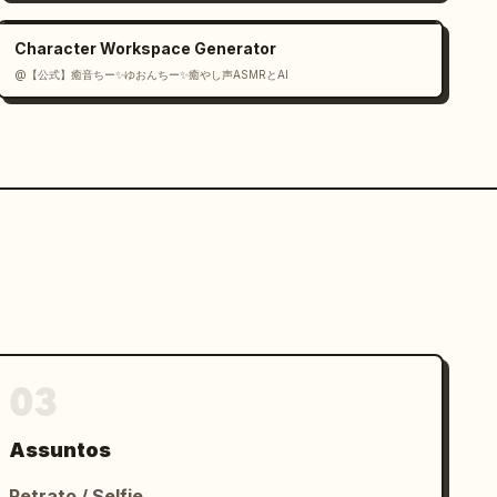
Character Workspace Generator
@【公式】癒音ちー✨ゆおんちー✨癒やし声ASMRとAI
03
Assuntos
Retrato / Selfie