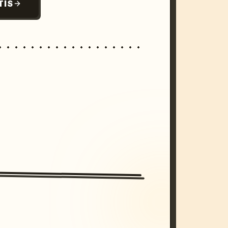
TIS
/imagine prompt: cinematic, cyberpunk s
unset, neon colors, 8k --v 6.0