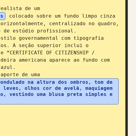
realista de um 
os
 colocado sobre um fundo limpo cinza 
orizontalmente, centralizado no quadro, 
 de estúdio profissional.

stilo governamental com tipografia 
os. A seção superior inclui o 
e “CERTIFICATE OF CITIZENSHIP / 
deira americana aparece ao fundo com 
azul.

saporte de uma 
ondulado na altura dos ombros, tom de 
 leves, olhos cor de avelã, maquiagem 
o, vestindo uma blusa preta simples e 

