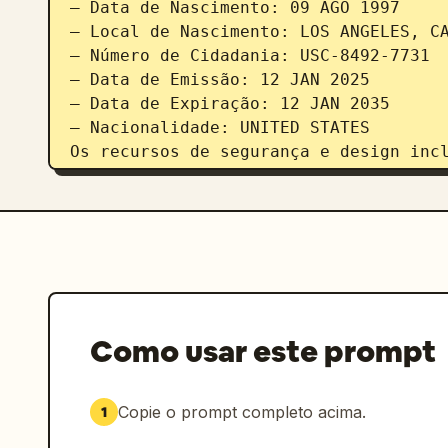
– Data de Nascimento: 09 AGO 1997

– Local de Nascimento: LOS ANGELES, CA
– Número de Cidadania: USC-8492-7731

– Data de Emissão: 12 JAN 2025

– Data de Expiração: 12 JAN 2035

– Nacionalidade: UNITED STATES

Os recursos de segurança e design incl
– Padrões guilhochê finos em toda a su
– Texto microimpresso e gravuras em li
– Um emblema de águia careca holográfi
– Selo holográfico embutido com motivo
– Ilustração sutil da Estátua da Liber
– Assinatura na parte inferior: “Emma 
Elementos adicionais:

Como usar este prompt
– Emblema do Departamento de Segurança
– Código de barras ou faixa de identif
– Detalhes em gradiente vermelho, bran
Copie o prompt completo acima.
1
A iluminação é suave e uniformemente d
laminado, reflexos sutis e sobreposiçõ