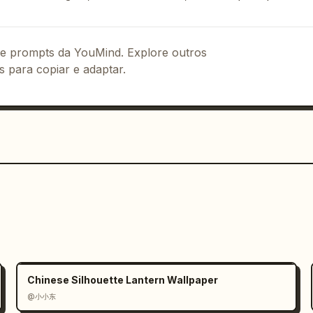
ista e profissional. Ultra-detalhado, 
 de prompts da YouMind. Explore outros
s para copiar e adaptar.
Chinese Silhouette Lantern Wallpaper
@小小东