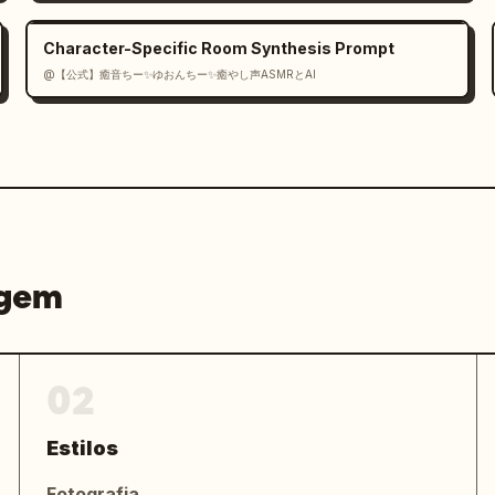
Character-Specific Room Synthesis Prompt
@【公式】癒音ちー✨ゆおんちー✨癒やし声ASMRとAI
agem
02
Estilos
Fotografia