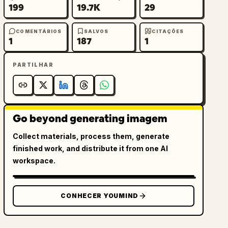
199
19.7K
29
COMENTÁRIOS
SALVOS
CITAÇÕES
1
187
1
PARTILHAR
Go beyond generating imagem
Collect materials, process them, generate
finished work, and distribute it from one AI
workspace.
CONHECER YOUMIND