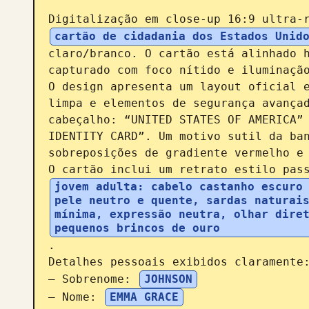
Digitalização em close-up 16:9 ultra-
cartão de cidadania dos Estados Unid
claro/branco. O cartão está alinhado h
capturado com foco nítido e iluminação
O design apresenta um layout oficial e
limpa e elementos de segurança avançad
cabeçalho: “UNITED STATES OF AMERICA” 
IDENTITY CARD”. Um motivo sutil da ban
sobreposições de gradiente vermelho e 
O cartão inclui um retrato estilo pas
jovem adulta: cabelo castanho escuro 
pele neutro e quente, sardas naturais
mínima, expressão neutra, olhar diret
pequenos brincos de ouro
.

Detalhes pessoais exibidos claramente:
– Sobrenome: 
JOHNSON
– Nome: 
EMMA GRACE