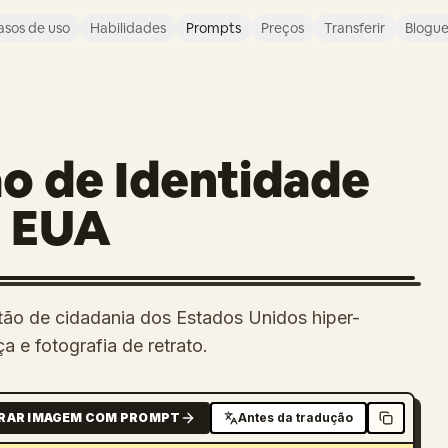
asos de uso
Habilidades
Prompts
Preços
Transferir
Blogu
o de Identidade
s EUA
tão de cidadania dos Estados Unidos hiper-
 e fotografia de retrato.
RAR IMAGEM COM PROMPT
Antes da tradução