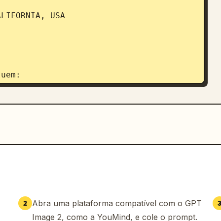
LIFORNIA, USA

uem:

perfície

nha

co semitransparente no lado direito

 de estrelas e escudo

dade mesclada ao fundo

G. Johnson”

 Interna no canto superior

icação ao longo da borda inferior

co e azul

Abra uma plataforma compatível com o GPT
2
ifusa, destacando a textura de plástico 
es de segurança holográficas. Nenhuma 
Image 2, como a YouMind, e cole o prompt.