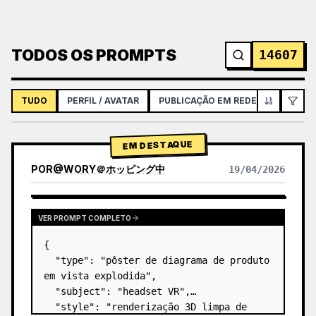
TODOS OS PROMPTS
14607
TUDO
PERFIL / AVATAR
PUBLICAÇÃO EM REDES SOCIAIS
EM DESTAQUE
POR
@
WORY＠ホッピング中
19/04/2026
VER PROMPT COMPLETO
{

  "type": "pôster de diagrama de produto 
em vista explodida",

  "subject": "headset VR",

  "style": "renderização 3D limpa de 