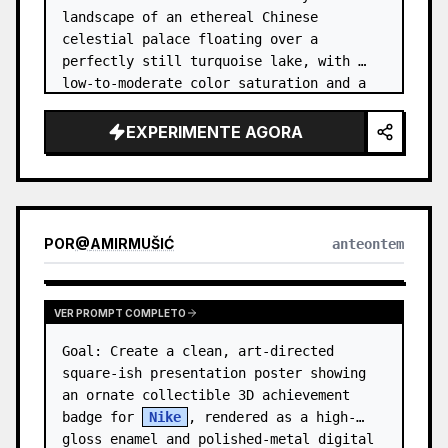
landscape of an ethereal Chinese 
celestial palace floating over a 
perfectly still turquoise lake, with 
low-to-moderate color saturation and a 
dreamy refined atmosphere. Center the 
composition on an enormous white jade 
EXPERIMENTE AGORA
and pale a…
POR
@
AMIRMUŠIĆ
anteontem
VER PROMPT COMPLETO
Goal: Create a clean, art-directed 
square-ish presentation poster showing 
an ornate collectible 3D achievement 
badge for 
Nike
, rendered as a high-
gloss enamel and polished-metal digital 