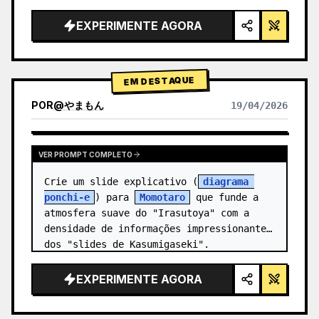
alta tecnologia, iluminação de estúdio, 
detalhes brilhantes",

EXPERIMENTE AGORA
  "background": "{argument 
name=\"background color\" 
default=\"gradien…
EM DESTAQUE
POR
@
やまもん
19/04/2026
VER RESULTADOS DE OUTROS MODELOS
VER PROMPT COMPLETO
Crie um slide explicativo (
diagrama 
ponchi-e
) para 
Momotaro
 que funde a 
atmosfera suave do "Irasutoya" com a 
densidade de informações impressionante 
dos "slides de Kasumigaseki".
EXPERIMENTE AGORA