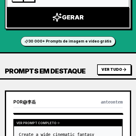
GERAR
30 000+ Prompts de imagem e vídeo grátis
PROMPTS EM DESTAQUE
VER TUDO
POR
@
李岳
anteontem
VER PROMPT COMPLETO
Create a wide cinematic fantasy 