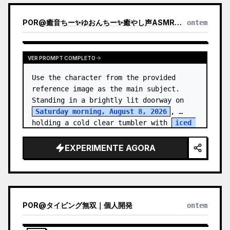
POR
@
癒音ちー✨ゆおんちー✨癒やし声ASMRとAI
ontem
VER PROMPT COMPLETO
Use the character from the provided 
reference image as the main subject. 
Standing in a brightly lit doorway on 
Saturday morning, August 8, 2026
, 
holding a cold clear tumbler with 
iced 
fruit tea
…
EXPERIMENTE AGORA
POR
@
タイピング無双｜個人開発
ontem