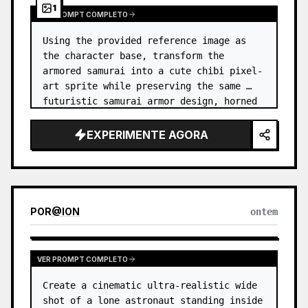
1
VER PROMPT COMPLETO
Using the provided reference image as 
the character base, transform the 
armored samurai into a cute chibi pixel-
art sprite while preserving the same 
futuristic samurai armor design, horned 
helmet, black/teal/magenta color 
accents, glowing cyan energy details,…
EXPERIMENTE AGORA
POR
@
ION
ontem
VER PROMPT COMPLETO
Create a cinematic ultra-realistic wide 
shot of a lone astronaut standing inside 