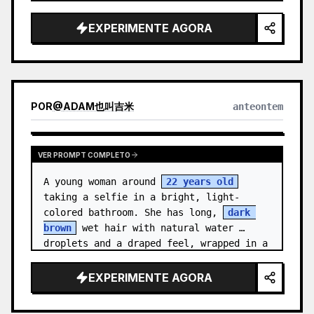
medal.

EXPERIMENTE AGORA
Canvas: Wide 16:9 white stu…
POR
@
ADAM也叫吉米
anteontem
VER PROMPT COMPLETO
A young woman around 
22 years old
taking a selfie in a bright, light-
colored bathroom. She has long, 
dark 
brown
 wet hair with natural water 
droplets and a draped feel, wrapped in a 
clean {a…
EXPERIMENTE AGORA