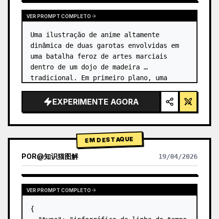
VER PROMPT COMPLETO
Uma ilustração de anime altamente 
dinâmica de duas garotas envolvidas em 
uma batalha feroz de artes marciais 
dentro de um dojo de madeira 
tradicional. Em primeiro plano, uma 
garota com {argument name="character 1 
hair" default="cabelo preto em um coque 
EXPERIMENTE AGORA
alto co…
EM DESTAQUE
POR
@
知识猫图解
19/04/2026
VER PROMPT COMPLETO
{
