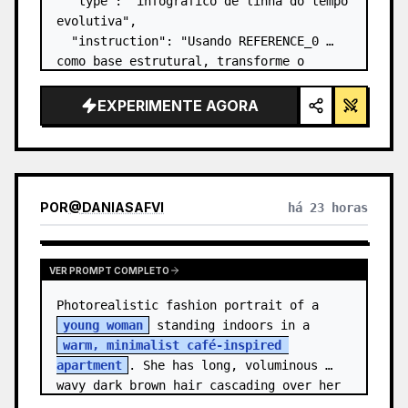
  "type": "infográfico de linha do tempo 
evolutiva",

  "instruction": "Usando REFERENCE_0 
como base estrutural, transforme o 
design vetorial plano em um infográfico 
3D altamente realista. Substitua as 
EXPERIMENTE AGORA
rampas lisas por degraus de pedra 
distintos e atualize to…
POR
@
DANIASAFVI
há 23 horas
VER PROMPT COMPLETO
Photorealistic fashion portrait of a 
young woman
 standing indoors in a 
warm, minimalist café-inspired 
apartment
. She has long, voluminous 
wavy dark brown hair cascading over her 
shoulders,…