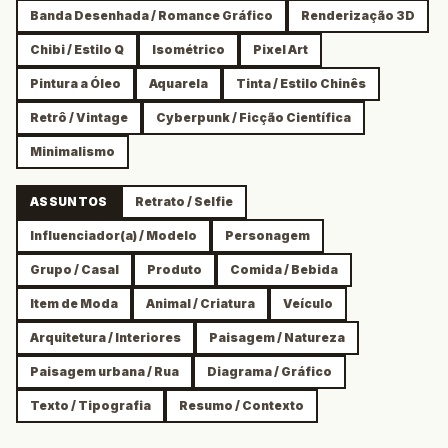
Banda Desenhada / Romance Gráfico
Renderização 3D
Chibi / Estilo Q
Isométrico
Pixel Art
Pintura a Óleo
Aquarela
Tinta / Estilo Chinês
Retrô / Vintage
Cyberpunk / Ficção Científica
Minimalismo
ASSUNTOS
Retrato / Selfie
Influenciador(a) / Modelo
Personagem
Grupo / Casal
Produto
Comida / Bebida
Item de Moda
Animal / Criatura
Veículo
Arquitetura / Interiores
Paisagem / Natureza
Paisagem urbana / Rua
Diagrama / Gráfico
Texto / Tipografia
Resumo / Contexto