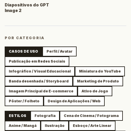
Diapositivos do GPT
Image 2
POR CATEGORIA
CASOS DE USO
Perfil / Avatar
Publicação em Redes Sociais
Infográfico / Visual Educacional
Miniatura do YouTube
Banda desenhada / Storyboard
Marketing de Produto
Imagem Principal de E-commerce
Ativo de Jogo
Pôster / Folheto
Design de Aplicações / Web
ESTILOS
Fotografia
Cena de Cinema / Fotograma
Anime / Mangá
Ilustração
Esboço / Arte Linear