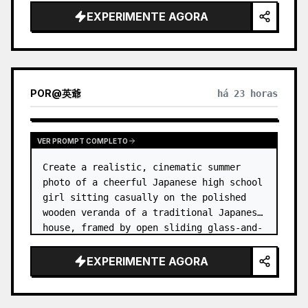
EXPERIMENTE AGORA
POR
@
英爺
há 23 horas
VER PROMPT COMPLETO
Create a realistic, cinematic summer 
photo of a cheerful Japanese high school 
girl sitting casually on the polished 
wooden veranda of a traditional Japanese 
house, framed by open sliding glass-and-
wood doors. She wears a white sailor-
style school uniform top w…
EXPERIMENTE AGORA