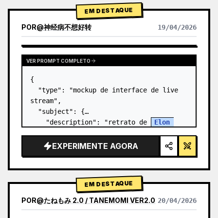
EM DESTAQUE
POR
@
神经病不想好转
19/04/2026
VER PROMPT COMPLETO
{

  "type": "mockup de interface de live 
stream",

  "subject": {

    "description": "retrato de 
Elon 
Musk
, sorrindo, vestindo uma camiseta 
preta com um gráfico técnico esquemático 
EXPERIMENTE AGORA
em branco",

    "background": "o lado…
EM DESTAQUE
POR
@
たねもみ 2.0 / TANEMOMI VER2.0
20/04/2026