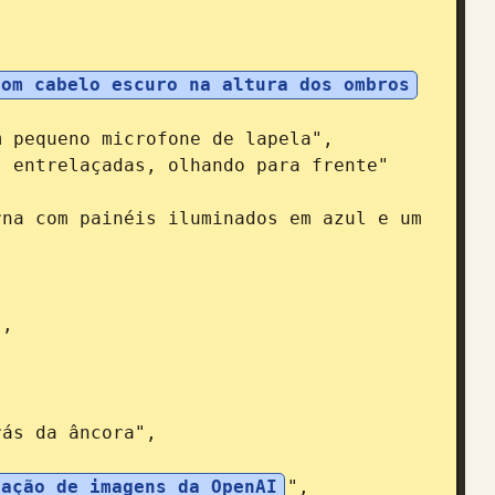
com cabelo escuro na altura dos ombros


ração de imagens da OpenAI
",
