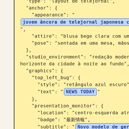
  "type": "layout de telejornal",

  "anchor": {

    "appearance": "
jovem âncora de telejornal japonesa 
",

    "attire": "blusa bege clara com um pequeno microfone de lapela",

    "pose": "sentada em uma mesa, mãos entrelaçadas, olhando para frente"

  },

  "studio_environment": "redação moderna com painéis iluminados em azul e um 
horizonte da cidade à noite ao fundo",
  "graphics": {

    "top_left_bug": {

      "style": "retângulo azul escuro",

      "text": "
NEWS TODAY
"

    },

    "presentation_monitor": {

      "location": "centro-esquerda atrás da âncora",

      "badge": "最新情報",

      "subtitle": "
Novo modelo de ge