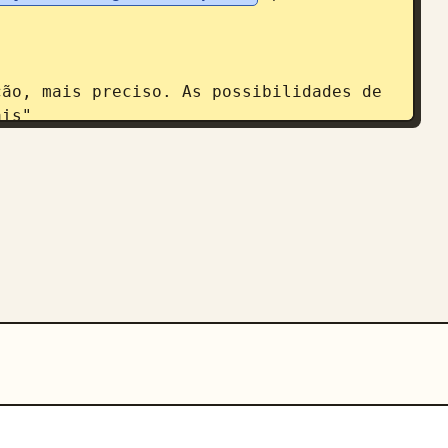
is"

ração de imagens 'GPT-image-2'
"
