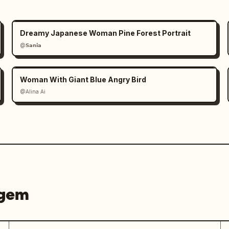
Dreamy Japanese Woman Pine Forest Portrait
@𝗦𝗮𝗻𝗶𝗮
Woman With Giant Blue Angry Bird
@Alina Ai
agem