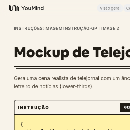
Visão geral
C
YouMind
INSTRUÇÕES
›
IMAGEM INSTRUÇÃO
›
GPT IMAGE 2
Mockup de Telej
Gera uma cena realista de telejornal com um ân
letreiro de notícias (lower-thirds).
INSTRUÇÃO
GE
{
