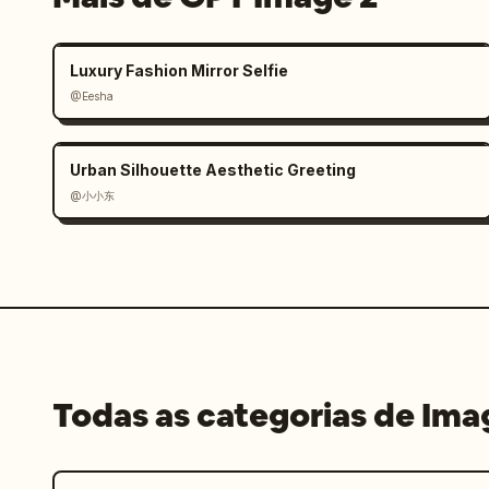
Luxury Fashion Mirror Selfie
@Eesha
Urban Silhouette Aesthetic Greeting
@小小东
Todas as categorias de Im