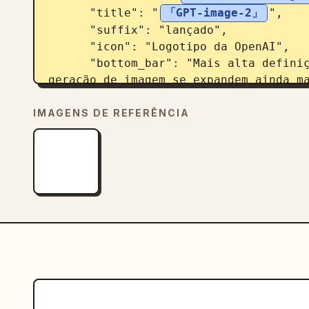
      "title": "
「GPT-image-2」
",

      "suffix": "lançado",

      "icon": "Logotipo da OpenAI",

      "bottom_bar": "Mais alta definição, mais preciso. As possibilidades de 
geração de imagem se expandem ainda ma
    },

    "lower_thirds_ticker": {

IMAGENS DE REFERÊNCIA
      "badge": "速報",

      "headline": "
OpenAI lança o inovador modelo de ge
    }

  }

}