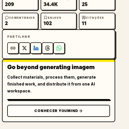
209
34.4K
25
COMENTÁRIOS
SALVOS
CITAÇÕES
2
102
11
PARTILHAR
Go beyond generating imagem
Collect materials, process them, generate
finished work, and distribute it from one AI
workspace.
CONHECER YOUMIND