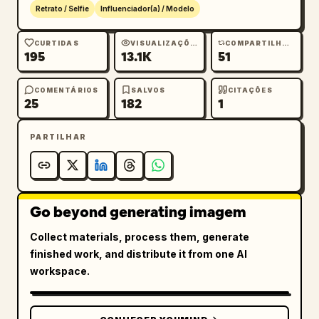
Retrato / Selfie
Influenciador(a) / Modelo
CURTIDAS
VISUALIZAÇÕES
COMPARTILHAMENTOS
195
13.1K
51
COMENTÁRIOS
SALVOS
CITAÇÕES
25
182
1
PARTILHAR
Go beyond generating imagem
Collect materials, process them, generate
finished work, and distribute it from one AI
workspace.