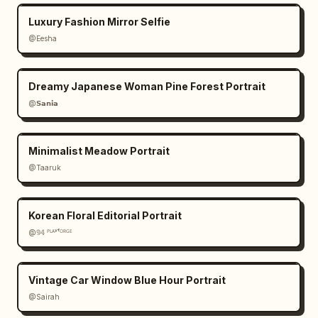
Luxury Fashion Mirror Selfie
@Eesha
Dreamy Japanese Woman Pine Forest Portrait
@𝗦𝗮𝗻𝗶𝗮
Minimalist Meadow Portrait
@Taaruk
Korean Floral Editorial Portrait
@𝟡𝟜 ᴾᴸᴬʸᶠᴼᴿᴳᴱ
Vintage Car Window Blue Hour Portrait
@Sairah