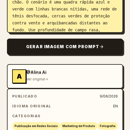
chão. O cenário é uma quadra rápida azul e 
verde com linhas brancas nítidas, uma rede de 
tênis desfocada, cercas verdes de proteção 
contra vento e arquibancadas distantes ao 
fundo. Use profundidade de campo rasa, 
destaques de sol naturais, sombras suaves, 
tons de pele realistas, fotografia editorial 
GERAR IMAGEM COM PROMPT
de moda esportiva premium, composição 
vertical, enquadramento de corpo inteiro, sem 
texto, sem marca d'água.
@Alina Ai
A
Ver original
PUBLICADO
9/06/2026
IDIOMA ORIGINAL
EN
CATEGORIAS
Publicação em Redes Sociais
Marketing de Produto
Fotografia