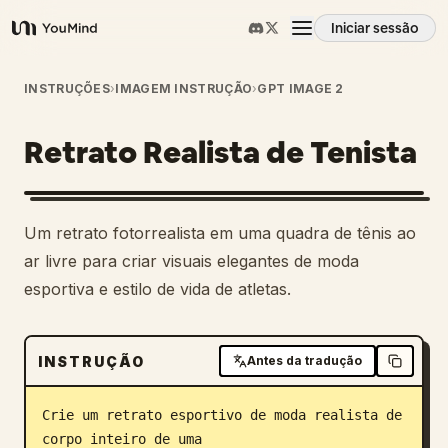
Iniciar sessão
YouMind
Visão geral
INSTRUÇÕES
›
IMAGEM INSTRUÇÃO
›
GPT IMAGE 2
Retrato Realista de Tenista
Casos de uso
Habilidades
Um retrato fotorrealista em uma quadra de tênis ao
ar livre para criar visuais elegantes de moda
Prompts
esportiva e estilo de vida de atletas.
Preços
INSTRUÇÃO
Antes da tradução
Transferir
Crie um retrato esportivo de moda realista de 
corpo inteiro de uma 