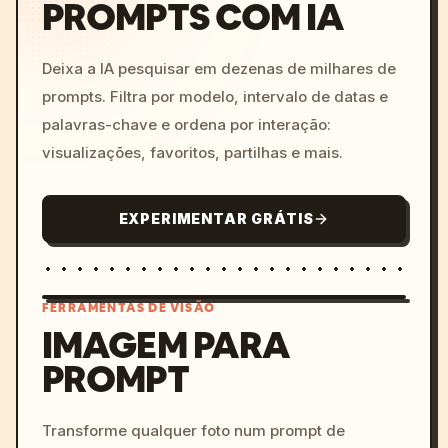
PROMPTS COM IA
Deixa a IA pesquisar em dezenas de milhares de
prompts. Filtra por modelo, intervalo de datas e
palavras-chave e ordena por interação:
visualizações, favoritos, partilhas e mais.
EXPERIMENTAR GRÁTIS
FERRAMENTAS DE VISÃO
IMAGEM PARA
PROMPT
/imagine prompt: cinemati
c, cyberpunk sunset, neon
colors, 8k --v 6.0
Transforme qualquer foto num prompt de