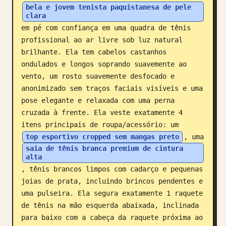
bela e jovem tenista paquistanesa de pele 
Blogue
clara
em pé com confiança em uma quadra de tênis 
profissional ao ar livre sob luz natural 
Atualizações
brilhante. Ela tem cabelos castanhos 
ondulados e longos soprando suavemente ao 
vento, um rosto suavemente desfocado e 
anonimizado sem traços faciais visíveis e uma 
pose elegante e relaxada com uma perna 
cruzada à frente. Ela veste exatamente 4 
itens principais de roupa/acessório: um 
top esportivo cropped sem mangas preto
, uma 
saia de tênis branca premium de cintura 
alta
, tênis brancos limpos com cadarço e pequenas 
joias de prata, incluindo brincos pendentes e 
uma pulseira. Ela segura exatamente 1 raquete 
de tênis na mão esquerda abaixada, inclinada 
para baixo com a cabeça da raquete próxima ao 