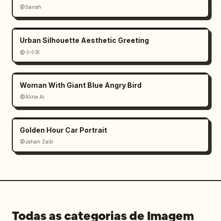
@Sairah
Urban Silhouette Aesthetic Greeting
@小小东
Woman With Giant Blue Angry Bird
@Alina Ai
Golden Hour Car Portrait
@Jahan Zaib
Todas as categorias de Imagem