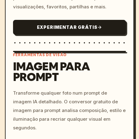
visualizações, favoritos, partilhas e mais.
EXPERIMENTAR GRÁTIS
FERRAMENTAS DE VISÃO
IMAGEM PARA
PROMPT
/imagine prompt: cinemati
c, cyberpunk sunset, neon
colors, 8k --v 6.0
Transforme qualquer foto num prompt de
imagem IA detalhado. O conversor gratuito de
imagem para prompt analisa composição, estilo e
iluminação para recriar qualquer visual em
segundos.