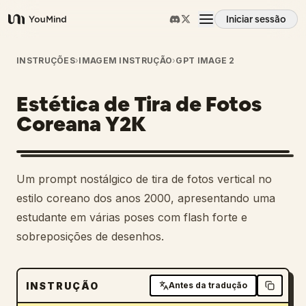
Iniciar sessão
YouMind
Visão geral
INSTRUÇÕES
›
IMAGEM INSTRUÇÃO
›
GPT IMAGE 2
Estética de Tira de Fotos
Casos de uso
Coreana Y2K
Habilidades
Um prompt nostálgico de tira de fotos vertical no
Prompts
estilo coreano dos anos 2000, apresentando uma
estudante em várias poses com flash forte e
sobreposições de desenhos.
Preços
Transferir
INSTRUÇÃO
Antes da tradução