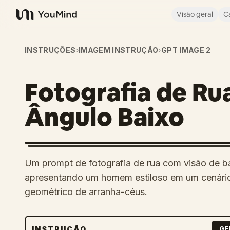
Visão geral
C
YouMind
INSTRUÇÕES
›
IMAGEM INSTRUÇÃO
›
GPT IMAGE 2
Fotografia de R
Ângulo Baixo
Um prompt de fotografia de rua com visão de b
apresentando um homem estiloso em um cenár
geométrico de arranha-céus.
INSTRUÇÃO
GE