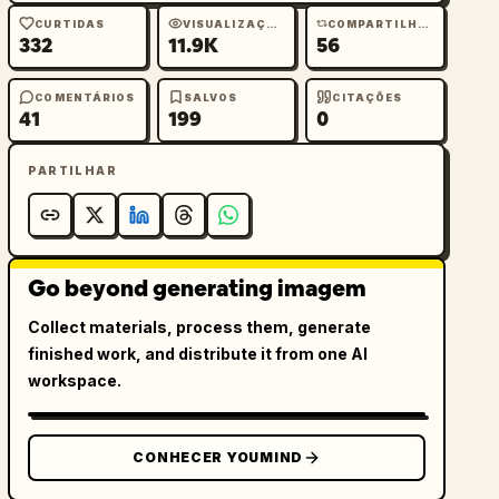
CURTIDAS
VISUALIZAÇÕES
COMPARTILHAMENTOS
332
11.9K
56
COMENTÁRIOS
SALVOS
CITAÇÕES
41
199
0
PARTILHAR
Go beyond generating imagem
Collect materials, process them, generate
finished work, and distribute it from one AI
workspace.
CONHECER YOUMIND