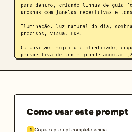
para dentro, criando linhas de guia fo
urbanas com janelas repetitivas e tons
Iluminação: luz natural do dia, sombra
precisos, visual HDR.

Composição: sujeito centralizado, enqu
perspectiva de lente grande-angular (2
cinematográfica.

Estilo: editorial de moda encontra o r
foco nítido, textura de pele realista
Como usar este prompt
Copie o prompt completo acima.
1