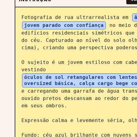
Fotografia de rua ultrarrealista em 
jovem parado com confiança
 no meio d
edifícios residenciais simétricos que 
do céu. Capturado ao nível do solo olh
cima), criando uma perspectiva poderos
O sujeito é um jovem estiloso com cabe
vestindo 
óculos de sol retangulares com lentes
oversized básica, calça cargo bege c
e carregando uma garrafa de água trans
ouvido pretos descansam ao redor do pe
em seus ombros.

Expressão calma e levemente séria, olh
Fundo: céu azul brilhante com nuvens s