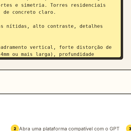
rtes e simetria. Torres residenciais 
 de concreto claro.

s nítidas, alto contraste, detalhes 
adramento vertical, forte distorção de 
4mm ou mais larga), profundidade 
ealismo urbano, ultradetalhado, 8k, 
, alta faixa dinâmica.
Abra uma plataforma compatível com o GPT
2