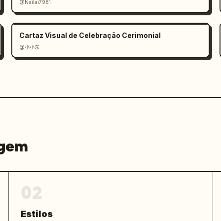
@Nailai7981
Cartaz Visual de Celebração Cerimonial
@小小东
agem
02
Estilos