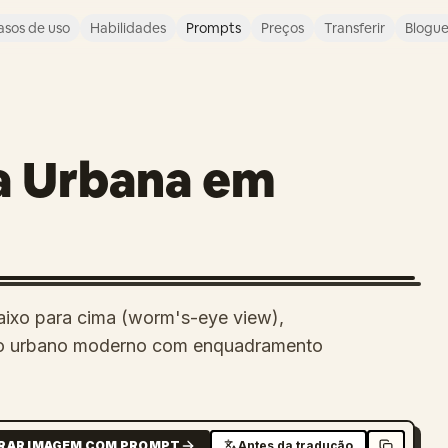
asos de uso
Habilidades
Prompts
Preços
Transferir
Blogu
ua Urbana em
aixo para cima (worm's-eye view),
io urbano moderno com enquadramento
RAR IMAGEM COM PROMPT
Antes da tradução