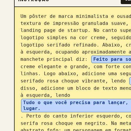
Um pôster de marca minimalista e ousad
textura de impressão granulada suave, 
landing page de startup. No canto supe
logotipo simples na cor creme, seguid
logotipo serifado refinado. Abaixo, cr
à esquerda, ocupando aproximadamente a
manchete principal diz: 
Feito para s
creme elegante e grande, com forte con
linhas. Logo abaixo, adicione uma segu
serifado rosa choque vibrante, lendo 
disso, adicione um bloco de texto meno
à esquerda, lendo 
Tudo o que você precisa para lançar, 
lugar.
. Perto do canto inferior esquerdo, c
serifa rosa choque em negrito. Na meta
abstrato fofo: um personagem em format