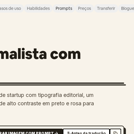
asos de uso
Habilidades
Prompts
Preços
Transferir
Blogu
malista com
 startup com tipografia editorial, um
e alto contraste em preto e rosa para
RAR IMAGEM COM PROMPT
Antes da tradução