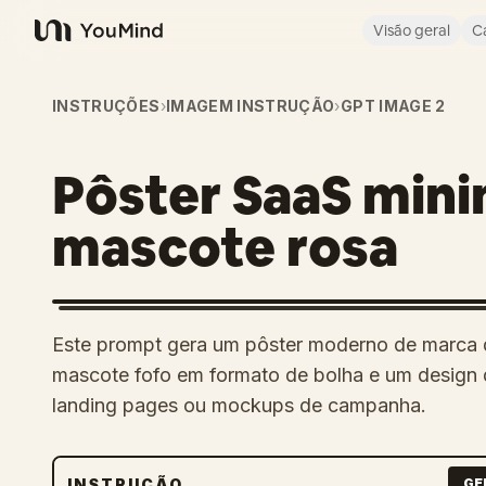
Visão geral
C
YouMind
INSTRUÇÕES
›
IMAGEM INSTRUÇÃO
›
GPT IMAGE 2
Pôster SaaS mini
mascote rosa
Este prompt gera um pôster moderno de marca de
mascote fofo em formato de bolha e um design d
landing pages ou mockups de campanha.
INSTRUÇÃO
GE