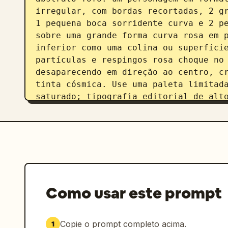
irregular, com bordas recortadas, 2 gr
1 pequena boca sorridente curva e 2 pe
sobre uma grande forma curva rosa em p
inferior como uma colina ou superfície
partículas e respingos rosa choque no 
desaparecendo em direção ao centro, cr
tinta cósmica. Use uma paleta limitada
saturado; tipografia editorial de alto
estética de branding SaaS limpa, moder
fundadores; posicionamento do personag
de pôster em retrato.
Como usar este prompt
Copie o prompt completo acima.
1