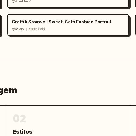
@AmirMušić
Graffiti Stairwell Sweet-Goth Fashion Portrait
@serein ｜买美股上币安
agem
02
Estilos