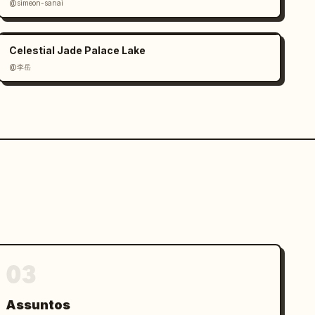
@simeon-sanai
Celestial Jade Palace Lake
@李岳
03
Assuntos