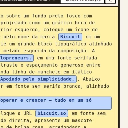
o sobre um fundo preto fosco com 
projetado como um gráfico hero de 
rior esquerdo, coloque um ícone de 
o pelo nome da marca 
Biscuit
 em um 
ie um grande bloco tipográfico alinhado 
 metade esquerda da composição. A 
olopreneurs.
 em uma fonte serifada 
traste e espaçamento generoso entre 
nda linha de manchete em itálico 
Apoiado pela simplicidade.
. Abaixo 
r em fonte sem serifa branca, alinhado 
operar e crescer — tudo em um só 
oloque a URL 
biscuit.so
 em fonte sem 
de direita, apresente um mascote 
o de bolha rosa, arredondado e 