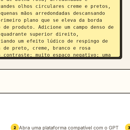
andes olhos circulares creme e pretos, 
quenas mãos arredondadas descansando 
rimeiro plano que se eleva da borda 
 de produto. Adicione um campo denso de 
quadrante superior direito, 
iando um efeito lúdico de respingo de 
 de preto, creme, branco e rosa 
 contraste; muito espaço negativo; uma 
na, acessível e amigável para 
em centralizado à direita; composição 
Abra uma plataforma compatível com o GPT
2