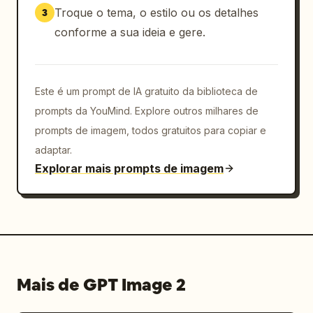
apresentação de vestuário estilo revista com 
Troque o tema, o estilo ou os detalhes
3
tipografia bilíngue chinês-inglês, com 
conforme a sua ideia e gere.
fotografia realista de roupas, espaçamento 
elegante, branding premium discreto e uma 
atmosfera calma de primavera"}
Este é um prompt de IA gratuito da biblioteca de
prompts da YouMind. Explore outros milhares de
prompts de imagem, todos gratuitos para copiar e
adaptar.
Explorar mais prompts de imagem
Mais de GPT Image 2