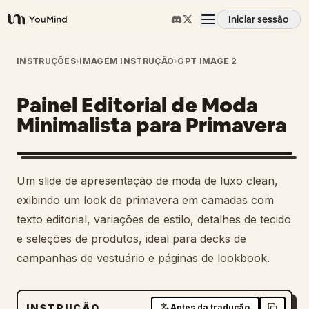
Iniciar sessão
YouMind
Visão geral
INSTRUÇÕES
›
IMAGEM INSTRUÇÃO
›
GPT IMAGE 2
Painel Editorial de Moda
Casos de uso
Minimalista para Primavera
Habilidades
Um slide de apresentação de moda de luxo clean,
Prompts
exibindo um look de primavera em camadas com
texto editorial, variações de estilo, detalhes de tecido
e seleções de produtos, ideal para decks de
Preços
campanhas de vestuário e páginas de lookbook.
Transferir
INSTRUÇÃO
Antes da tradução