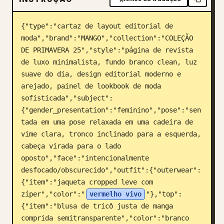
Blogue
{"type":"cartaz de layout editorial de 
moda","brand":"MANGO","collection":"COLEÇÃO 
Atualizações
DE PRIMAVERA 25","style":"página de revista 
de luxo minimalista, fundo branco clean, luz 
suave do dia, design editorial moderno e 
arejado, painel de lookbook de moda 
sofisticada","subject":
{"gender_presentation":"feminino","pose":"sen
tada em uma pose relaxada em uma cadeira de 
vime clara, tronco inclinado para a esquerda, 
cabeça virada para o lado 
oposto","face":"intencionalmente 
desfocado/obscurecido","outfit":{"outerwear":
{"item":"jaqueta cropped leve com 
zíper","color":"
vermelho vivo
"},"top":
{"item":"blusa de tricô justa de manga 
comprida semitransparente","color":"branco 