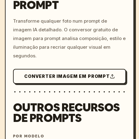
PROMPT
/imagine prompt: cinemati
c, cyberpunk sunset, neon
colors, 8k --v 6.0
Transforme qualquer foto num prompt de
imagem IA detalhado. O conversor gratuito de
imagem para prompt analisa composição, estilo e
iluminação para recriar qualquer visual em
segundos.
CONVERTER IMAGEM EM PROMPT
OUTROS RECURSOS
DE PROMPTS
POR MODELO