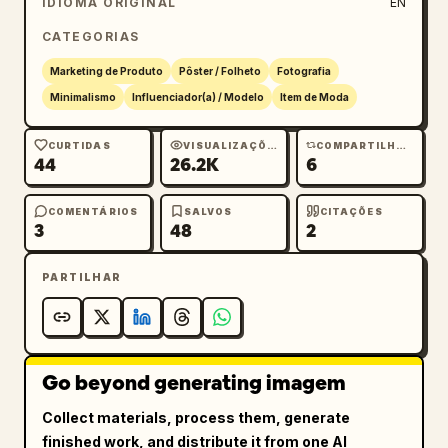
IDIOMA ORIGINAL
EN
coordenadas","count":3,"labels":["Bordas 
CATEGORIAS
transparentes","Caimento do 
tecido","Estrutura macia"]},{"title":"SELEÇÃO 
Marketing de Produto
Pôster / Folheto
Fotografia
DE ITENS","position":"centro-inferior 
Minimalismo
Influenciador(a) / Modelo
Item de Moda
direito","count":5,"labels":["Trench 
coat","Blusa","Calça","Bolsa","Sapatos"]}],"h
CURTIDAS
VISUALIZAÇÕES
COMPARTILHAMENTOS
44
26.2K
6
ero_text":{"headline":"
CAMADAS LEVES
","subheadline":"轻层叠穿","body":
["Sobreposições leves de primavera, começando 
COMENTÁRIOS
SALVOS
CITAÇÕES
3
48
2
pelo ar.","Light layering for spring, built 
on air and softness.","A sobreposição de 
PARTILHAR
materiais transparentes e silhuetas relaxadas 
não serve apenas para exibir o visual, mas 
para criar uma relação entre o corpo e o 
ar.","Layering is not about structure, it's 
Go beyond generating imagem
about how fabric meets 
air."]},"additional_note":{"title":"NOTA DO 
Collect materials, process them, generate
EDITOR","text":"O look de primavera não 
finished work, and distribute it from one AI