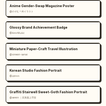
Anime Gender-Swap Magazine Poster
@のぞむ＊AIイラスト
Glossy Brand Achievement Badge
@AmirMušić
Miniature Paper-Craft Travel Illustration
@simeon-sanai
Korean Studio Fashion Portrait
@Johnn
Graffiti Stairwell Sweet-Goth Fashion Portrait
@serein ｜买美股上币安