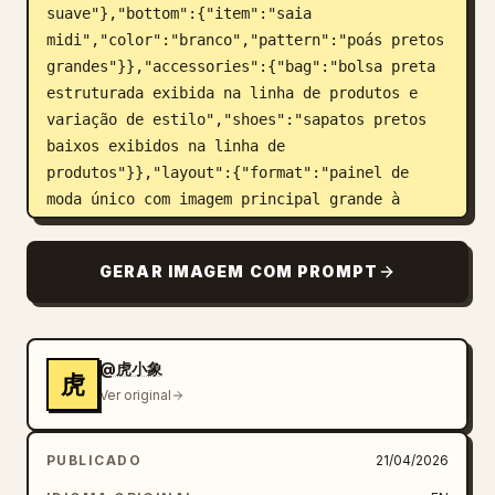
suave"},"bottom":{"item":"saia 
midi","color":"branco","pattern":"poás pretos 
grandes"}},"accessories":{"bag":"bolsa preta 
estruturada exibida na linha de produtos e 
variação de estilo","shoes":"sapatos pretos 
baixos exibidos na linha de 
produtos"}},"layout":{"format":"painel de 
moda único com imagem principal grande à 
esquerda e coluna de informações à 
direita","sections":[{"title":"Palavras-chave 
GERAR IMAGEM COM PROMPT
de Estilo","position":"superior 
direito","count":3,"labels":["01 轻透 
Sheer","02 松弛 Relax","03 细节 Detail"]},
{"title":"Variação de 
@虎小象
虎
Coordenadas","position":"centro-superior 
Ver original
direito","count":2,"labels":["OFF 
WHITE","PALE BLUE"]},
PUBLICADO
21/04/2026
{"title":"DETALHE","position":"superior 
direito abaixo da variação de 