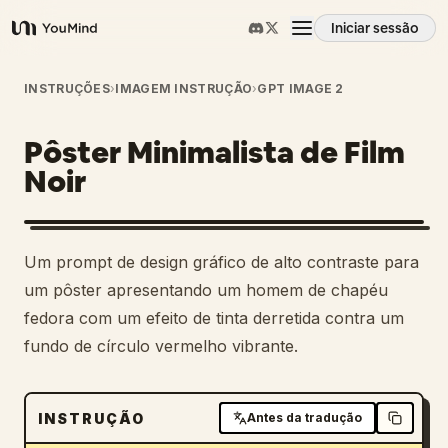
Iniciar sessão
YouMind
Visão geral
INSTRUÇÕES
›
IMAGEM INSTRUÇÃO
›
GPT IMAGE 2
Pôster Minimalista de Film
Casos de uso
Noir
Habilidades
Um prompt de design gráfico de alto contraste para
Prompts
um pôster apresentando um homem de chapéu
fedora com um efeito de tinta derretida contra um
fundo de círculo vermelho vibrante.
Preços
Transferir
INSTRUÇÃO
Antes da tradução