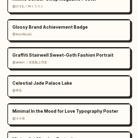
@のぞむ＊AIイラスト
Glossy Brand Achievement Badge
@AmirMušić
Graffiti Stairwell Sweet-Goth Fashion Portrait
@serein ｜买美股上币安
Celestial Jade Palace Lake
@李岳
Minimal In the Mood for Love Typography Poster
@小小东