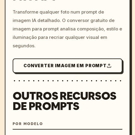
c, cyberpunk sunset, neon
colors, 8k --v 6.0
Transforme qualquer foto num prompt de
imagem IA detalhado. O conversor gratuito de
imagem para prompt analisa composição, estilo e
iluminação para recriar qualquer visual em
segundos.
CONVERTER IMAGEM EM PROMPT
OUTROS RECURSOS
DE PROMPTS
POR MODELO