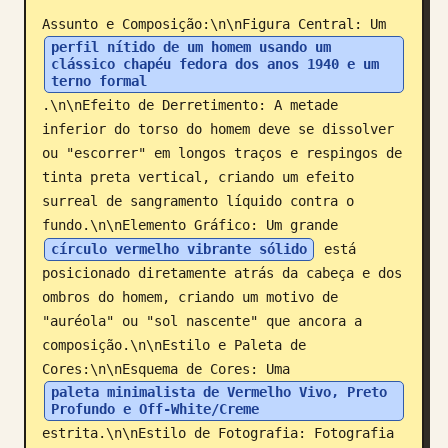
Assunto e Composição:\n\nFigura Central: Um 
Blogue
perfil nítido de um homem usando um 
clássico chapéu fedora dos anos 1940 e um 
terno formal
Atualizações
.\n\nEfeito de Derretimento: A metade 
inferior do torso do homem deve se dissolver 
ou "escorrer" em longos traços e respingos de 
tinta preta vertical, criando um efeito 
surreal de sangramento líquido contra o 
fundo.\n\nElemento Gráfico: Um grande 
círculo vermelho vibrante sólido
 está 
posicionado diretamente atrás da cabeça e dos 
ombros do homem, criando um motivo de 
"auréola" ou "sol nascente" que ancora a 
composição.\n\nEstilo e Paleta de 
Cores:\n\nEsquema de Cores: Uma 
paleta minimalista de Vermelho Vivo, Preto 
Profundo e Off-White/Creme
estrita.\n\nEstilo de Fotografia: Fotografia 