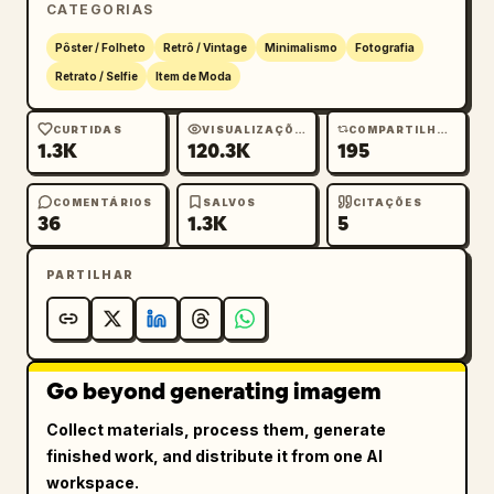
CATEGORIAS
Pôster / Folheto
Retrô / Vintage
Minimalismo
Fotografia
Retrato / Selfie
Item de Moda
CURTIDAS
VISUALIZAÇÕES
COMPARTILHAMENTOS
1.3K
120.3K
195
COMENTÁRIOS
SALVOS
CITAÇÕES
36
1.3K
5
PARTILHAR
Go beyond generating imagem
Collect materials, process them, generate
finished work, and distribute it from one AI
workspace.