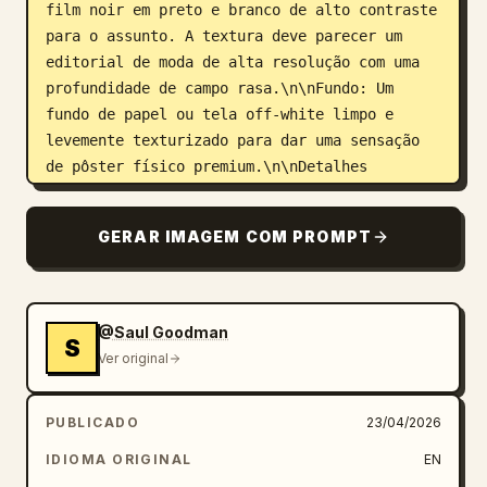
film noir em preto e branco de alto contraste 
para o assunto. A textura deve parecer um 
editorial de moda de alta resolução com uma 
profundidade de campo rasa.\n\nFundo: Um 
fundo de papel ou tela off-white limpo e 
levemente texturizado para dar uma sensação 
de pôster físico premium.\n\nDetalhes 
Técnicos:\n\nIluminação: Iluminação 
"Rembrandt" forte para definir os contornos 
GERAR IMAGEM COM PROMPT
faciais, enfatizando a ponte do nariz e a 
linha do maxilar com sombras 
profundas.\n\nAtmosfera: Sombria, intelectual 
e de alto nível. O design deve parecer 
@Saul Goodman
S
moderno, mas fiel ao período de meados do 
Ver original
século XX.\n\nEnquadramento: Orientação de 
pôster vertical (A-frame), com espaço 
PUBLICADO
23/04/2026
negativo significativo à esquerda e à direita 
para enfatizar o eixo vertical central.\n\nA 
IDIOMA ORIGINAL
EN
proporção é 9:16