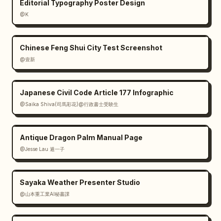
Editorial Typography Poster Design
@K
Chinese Feng Shui City Test Screenshot
@壹新
Japanese Civil Code Article 177 Infographic
@Saika Shiva(司馬彩花)@行政書士受験生
Antique Dragon Palm Manual Page
@Jesse Lau 遁一子
Sayaka Weather Presenter Studio
@山本重工業AI秘書課