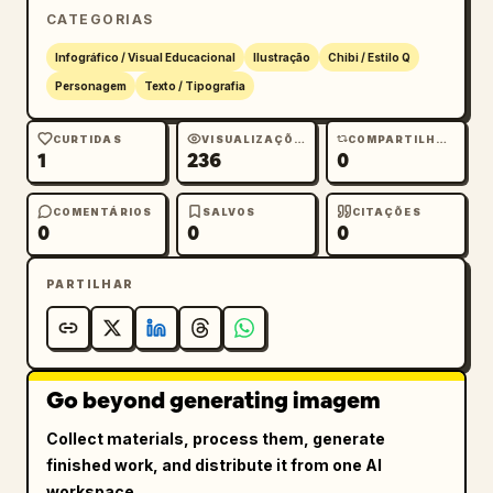
CATEGORIAS
Infográfico / Visual Educacional
Ilustração
Chibi / Estilo Q
Personagem
Texto / Tipografia
CURTIDAS
VISUALIZAÇÕES
COMPARTILHAMENTOS
1
236
0
COMENTÁRIOS
SALVOS
CITAÇÕES
0
0
0
PARTILHAR
Go beyond generating imagem
Collect materials, process them, generate
finished work, and distribute it from one AI
workspace.