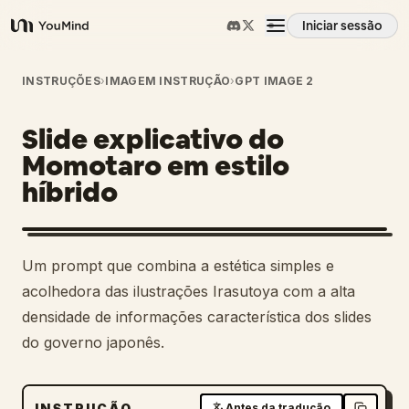
Iniciar sessão
YouMind
Visão geral
INSTRUÇÕES
›
IMAGEM INSTRUÇÃO
›
GPT IMAGE 2
Slide explicativo do
Casos de uso
Momotaro em estilo
híbrido
Habilidades
Prompts
Um prompt que combina a estética simples e
acolhedora das ilustrações Irasutoya com a alta
Preços
densidade de informações característica dos slides
do governo japonês.
Transferir
INSTRUÇÃO
Antes da tradução