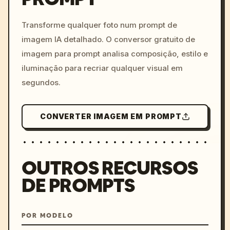
c, cyberpunk sunset, neon
colors, 8k --v 6.0
Transforme qualquer foto num prompt de
imagem IA detalhado. O conversor gratuito de
imagem para prompt analisa composição, estilo e
iluminação para recriar qualquer visual em
segundos.
CONVERTER IMAGEM EM PROMPT
OUTROS RECURSOS
DE PROMPTS
POR MODELO