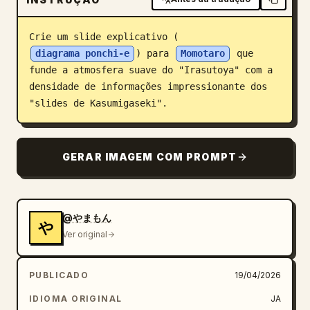
Blogue
Crie um slide explicativo (
diagrama ponchi-e
) para 
Momotaro
 que 
Atualizações
funde a atmosfera suave do "Irasutoya" com a 
densidade de informações impressionante dos 
"slides de Kasumigaseki".
GERAR IMAGEM COM PROMPT
@やまもん
や
Ver original
PUBLICADO
19/04/2026
IDIOMA ORIGINAL
JA