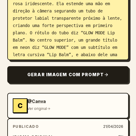
rosa iridescente. Ela estende uma mão em 
direção à câmera segurando um tubo de 
protetor labial transparente próximo à lente, 
criando uma forte perspectiva em primeiro 
plano. O rótulo do tubo diz “GLOW MODE Lip 
Balm”. No centro superior, um grande título 
em neon diz “GLOW MODE” com um subtítulo em 
letra cursiva “Lip Balm”, e abaixo dele uma 
linha menor diz “JUICY SHINE. HYDRATING CARE. 
ZERO STICKINESS.” No canto superior esquerdo, 
GERAR IMAGEM COM PROMPT
adicione uma nota neon escrita à mão dizendo 
“NEW!”. No canto superior direito, coloque um 
adesivo arredondado laranja com texto branco 
dizendo “gpt-image-2”, além de uma pequena 
@Canva
C
aba de ponteiro laranja abaixo dele. No lado 
Ver original
direito do banner, inclua 2 selos de destaque 
circulares: um selo rosa em formato de 
PUBLICADO
21/04/2026
estrela que diz “ONLY $14.99” e um selo 
circular preto brilhante que diz “VIRAL ON 