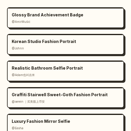
Glossy Brand Achievement Badge
@AmirMušić
Korean Studio Fashion Portrait
@Johnn
Realistic Bathroom Selfie Portrait
@Adam也叫吉米
Graffiti Stairwell Sweet-Goth Fashion Portrait
@serein ｜买美股上币安
Luxury Fashion Mirror Selfie
@Eesha