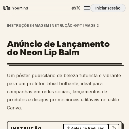
Iniciar sessão
YouMind
Visão geral
INSTRUÇÕES
›
IMAGEM INSTRUÇÃO
›
GPT IMAGE 2
Anúncio de Lançamento
Casos de uso
do Neon Lip Balm
Habilidades
Um pôster publicitário de beleza futurista e vibrante
Prompts
para um protetor labial brilhante, ideal para
campanhas em redes sociais, lançamentos de
produtos e designs promocionais editáveis no estilo
Preços
Canva.
Transferir
INSTRUÇÃO
Antes da tradução