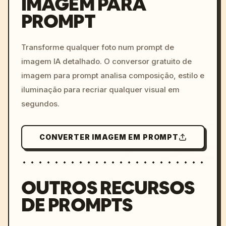
IMAGEM PARA
PROMPT
/imagine prompt: cinemati
c, cyberpunk sunset, neon
colors, 8k --v 6.0
Transforme qualquer foto num prompt de
imagem IA detalhado. O conversor gratuito de
imagem para prompt analisa composição, estilo e
iluminação para recriar qualquer visual em
segundos.
CONVERTER IMAGEM EM PROMPT
OUTROS RECURSOS
DE PROMPTS