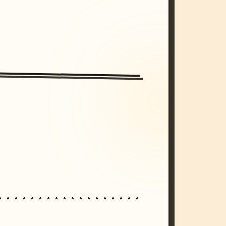
/imagine prompt: cinematic, cyberpunk s
unset, neon colors, 8k --v 6.0