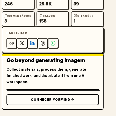
246
25.8K
39
COMENTÁRIOS
SALVOS
CITAÇÕES
3
158
1
PARTILHAR
Go beyond generating imagem
Collect materials, process them, generate
finished work, and distribute it from one AI
workspace.
CONHECER YOUMIND