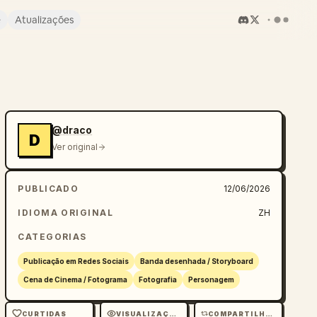
e
Atualizações
@draco
D
Ver original
PUBLICADO
12/06/2026
IDIOMA ORIGINAL
ZH
CATEGORIAS
Publicação em Redes Sociais
Banda desenhada / Storyboard
Cena de Cinema / Fotograma
Fotografia
Personagem
CURTIDAS
VISUALIZAÇÕES
COMPARTILHAMENTOS