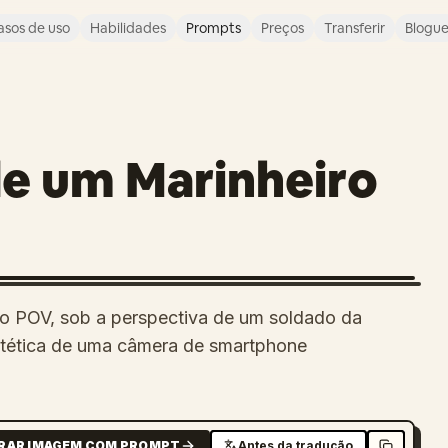
asos de uso
Habilidades
Prompts
Preços
Transferir
Blogu
de um Marinheiro
lo POV, sob a perspectiva de um soldado da
stética de uma câmera de smartphone
RAR IMAGEM COM PROMPT
Antes da tradução