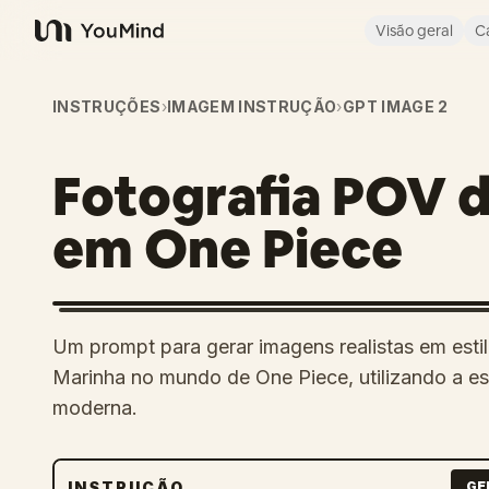
Visão geral
C
YouMind
INSTRUÇÕES
›
IMAGEM INSTRUÇÃO
›
GPT IMAGE 2
Fotografia POV 
em One Piece
Um prompt para gerar imagens realistas em esti
Marinha no mundo de One Piece, utilizando a e
moderna.
INSTRUÇÃO
GE