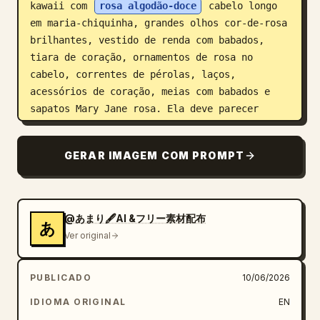
kawaii com 
rosa algodão-doce
 cabelo longo 
em maria-chiquinha, grandes olhos cor-de-rosa 
brilhantes, vestido de renda com babados, 
tiara de coração, ornamentos de rosa no 
cabelo, correntes de pérolas, laços, 
acessórios de coração, meias com babados e 
sapatos Mary Jane rosa. Ela deve parecer 
adorada, tímida, fofa e como uma boneca. 
Adicione motivos de coelho e ursinho de 
GERAR IMAGEM COM PROMPT
pelúcia por toda parte.

Layout: Faça uma colagem de folha de 
personagem lotada com exatamente 9 
@あまり🖋️AI &フリー素材配布
あ
representações visíveis da mesma personagem: 
Ver original
1 ilustração grande de corpo inteiro sentada 
à direita segurando um coelho de pelúcia; 1 
PUBLICADO
10/06/2026
retrato grande do lado esquerdo em close-
up/parte de trás da cabeça com tiara de 
IDIOMA ORIGINAL
EN
coração ornamentada e rosas, parcialmente 