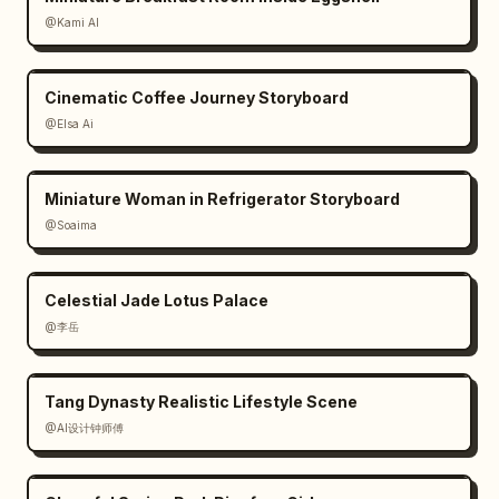
uma folha de conceito de personagem idol 
@Kami AI
digitalizada. Sem renderização realista, sem 
cores escuras, sem interface de usuário 
Cinematic Coffee Journey Storyboard
moderna, sem marca d'água.
@Elsa Ai
Miniature Woman in Refrigerator Storyboard
@Soaima
Celestial Jade Lotus Palace
@李岳
Tang Dynasty Realistic Lifestyle Scene
@AI设计钟师傅