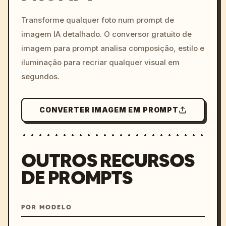
c, cyberpunk sunset, neon
colors, 8k --v 6.0
Transforme qualquer foto num prompt de
imagem IA detalhado. O conversor gratuito de
imagem para prompt analisa composição, estilo e
iluminação para recriar qualquer visual em
segundos.
CONVERTER IMAGEM EM PROMPT
OUTROS RECURSOS
DE PROMPTS
POR MODELO