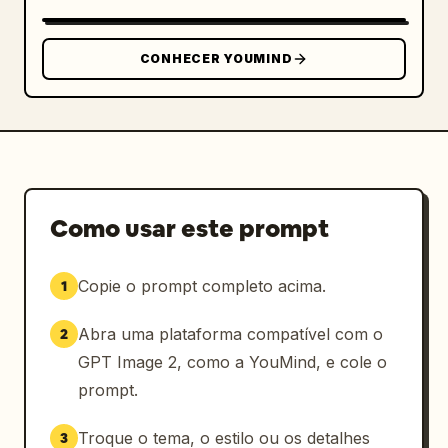
imagem/nome.

Conteúdo de texto: Use notas e etiquetas 
CONHECER YOUMIND
japonesas manuscritas divertidas em tinta 
rosa. Inclua um título grande e borbulhante 
no canto superior esquerdo lendo 
シャソリア
. 
Adicione frases manuscritas espalhadas como 
「すきらきらおひめさま!!♡」, 「しくすさんもだいすき
♡」, 「ふわふわのリボンテールさいこーっ♡」, 「かわ
いすぎ!!! 天才…!? 尊い(;_;)♡」, 「すきなもの うさ
Como usar este prompt
ちゃん、くまさん、いちご、リボン おひめさまっ…!!」, 
「ゆめ みんなをしあわせにするアイドルになるっ…♡」, 
Copie o prompt completo acima.
1
「ぴんくがいちばんしあわせ♡」, 「リほんいっぱいだい
すき!」, e 「お姫さまになりたいの…♡」. Faça a 
Abra uma plataforma compatível com o
2
caligrafia casual, arredondada e decorativa, 
com balões de fala e caixas de notas em 
GPT Image 2, como a YouMind, e cole o
formato de nuvem.

prompt.
Elementos decorativos: Inclua exatamente 6 
Troque o tema, o estilo ou os detalhes
3