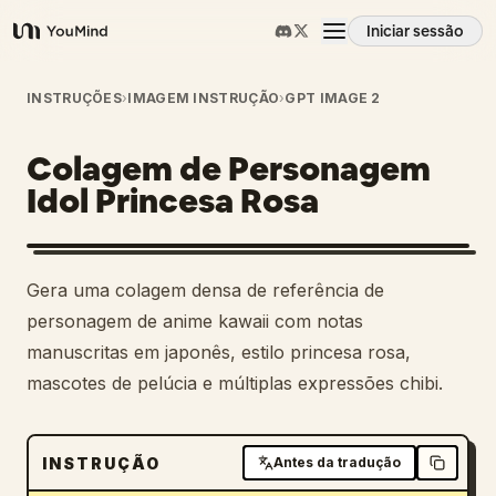
Iniciar sessão
YouMind
Visão geral
INSTRUÇÕES
›
IMAGEM INSTRUÇÃO
›
GPT IMAGE 2
Colagem de Personagem
Casos de uso
Idol Princesa Rosa
Habilidades
Gera uma colagem densa de referência de
Prompts
personagem de anime kawaii com notas
manuscritas em japonês, estilo princesa rosa,
mascotes de pelúcia e múltiplas expressões chibi.
Preços
Transferir
INSTRUÇÃO
Antes da tradução