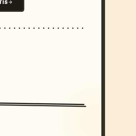
TIS
/imagine prompt: cinematic, cyberpunk s
unset, neon colors, 8k --v 6.0