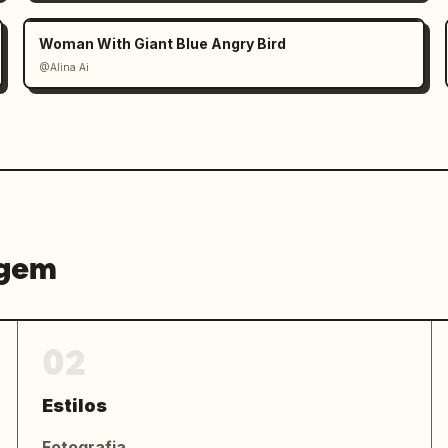
Woman With Giant Blue Angry Bird
@Alina Ai
agem
02
Estilos
Fotografia