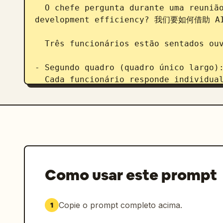
  O chefe pergunta durante uma reunião: "How can we use AI to improve 
development efficiency? 我们要如何借助 
  Três funcionários estão sentados ouvindo.

- Segundo quadro (quadro único largo):
  Cada funcionário responde individualmente:

  - Xiaoming: "We use AI to write unit tests. 我们用 AI 写单元测试"

  - Xiaohong: "We use AI for code reviews. 我们用 AI 做代码审查"

  - Xiaohu: “Vibe Coding。”

- Terceira fileira (dois quadros):

  - Quadro esquerdo: O chefe parece furioso.

Como usar este prompt
  - Quadro direito: A funcionária Xiaohu é jogada de forma cômica pela janela 
de um prédio alto.
Copie o prompt completo acima.
1