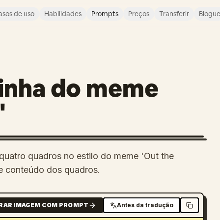
asos de uso
Habilidades
Prompts
Preços
Transferir
Blogu
rinha do meme
'
quatro quadros no estilo do meme 'Out the
e conteúdo dos quadros.
RAR IMAGEM COM PROMPT
Antes da tradução