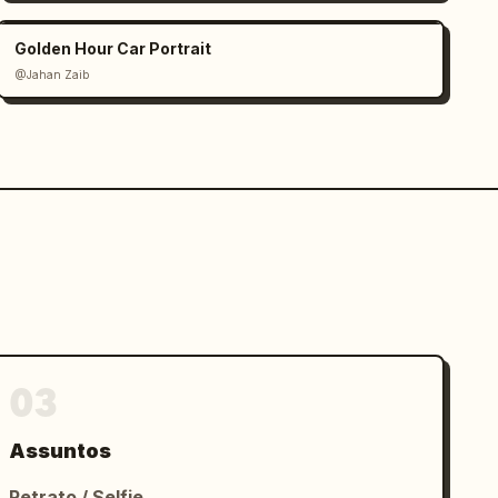
Golden Hour Car Portrait
@Jahan Zaib
03
Assuntos
Retrato / Selfie