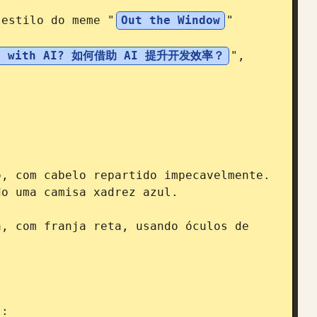
 estilo do meme "
Out the Window
" 
ency with AI? 如何借助 AI 提升开发效率？
", 


, com cabelo repartido impecavelmente.

o uma camisa xadrez azul.

, com franja reta, usando óculos de 
:
