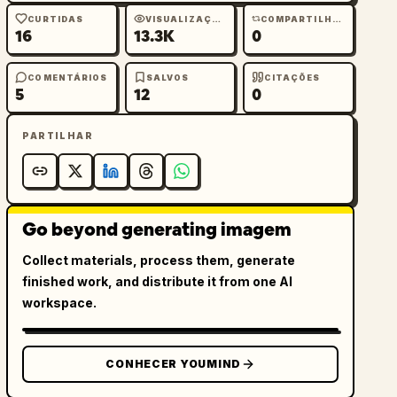
CURTIDAS
VISUALIZAÇÕES
COMPARTILHAMENTOS
16
13.3K
0
COMENTÁRIOS
SALVOS
CITAÇÕES
5
12
0
PARTILHAR
Go beyond generating imagem
Collect materials, process them, generate
finished work, and distribute it from one AI
workspace.
CONHECER YOUMIND