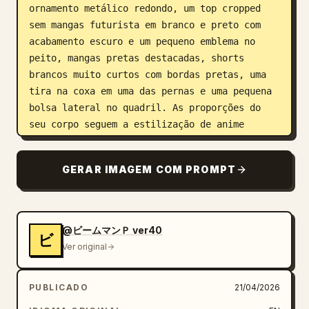
ornamento metálico redondo, um top cropped 
sem mangas futurista em branco e preto com 
acabamento escuro e um pequeno emblema no 
peito, mangas pretas destacadas, shorts 
brancos muito curtos com bordas pretas, uma 
tira na coxa em uma das pernas e uma pequena 
bolsa lateral no quadril. As proporções do 
seu corpo seguem a estilização de anime 
juvenil com uma estrutura esguia e pequena e 
busto levemente exagerado, renderizado em um 
GERAR IMAGEM COM PROMPT
design de personagem moe moderno e polido. No 
centro, ela está de corpo inteiro, sorrindo 
gentilmente e segurando uma caneta em uma das 
mãos como se estivesse prestes a cometer um 
@ビームマンＰ ver40
ビ
erro enquanto escreve, voltada para o 
Ver original
espectador em uma pose confiante, porém doce. 
Ao redor dela, coloque 5 imagens de vinheta 
PUBLICADO
21/04/2026
de apoio da mesma personagem: 1) superior 
esquerdo, uma cena estilo chibi dela ao ar 