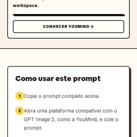
flutuando ou em pé ao lado da heroína. Use 
workspace.
uma paleta de primavera suave com rosa, azul 
celeste, verde menta, pêssego, creme e 
branco, com pétalas de cerejeira espalhadas e 
CONHECER YOUMIND
formas gráficas arredondadas ao fundo. O 
fundo deve parecer arejado e festivo, com um 
borrão de cenário externo sutil e detalhes 
decorativos como swooshes, estrelas e bolhas. 
Preencha o pôster com tipografia japonesa em 
um estilo de anime comercial divertido: um 
título grande e multicolorido no canto 
Como usar este prompt
superior esquerdo, um pequeno texto de 
cabeçalho acima dele, um anúncio de 
Copie o prompt completo acima.
1
transmissão sazonal em vermelho, uma caixa de 
sinopse rosa "あらすじ" à esquerda com várias 
Abra uma plataforma compatível com o
2
linhas de texto, uma caixa explicativa azul 
no canto inferior esquerdo, frases 
GPT Image 2, como a YouMind, e cole o
exclamativas verticais e angulares ao redor 
prompt.
da personagem e um bloco de créditos de 