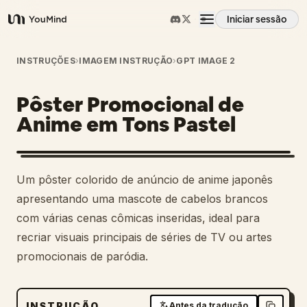
Iniciar sessão
YouMind
Visão geral
INSTRUÇÕES
›
IMAGEM INSTRUÇÃO
›
GPT IMAGE 2
Pôster Promocional de
Casos de uso
Anime em Tons Pastel
Habilidades
Um pôster colorido de anúncio de anime japonês
Prompts
apresentando uma mascote de cabelos brancos
com várias cenas cômicas inseridas, ideal para
recriar visuais principais de séries de TV ou artes
Preços
promocionais de paródia.
Transferir
INSTRUÇÃO
Antes da tradução