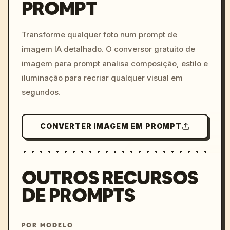
PROMPT
/imagine prompt: cinemati
c, cyberpunk sunset, neon
colors, 8k --v 6.0
Transforme qualquer foto num prompt de
imagem IA detalhado. O conversor gratuito de
imagem para prompt analisa composição, estilo e
iluminação para recriar qualquer visual em
segundos.
CONVERTER IMAGEM EM PROMPT
OUTROS RECURSOS
DE PROMPTS
POR MODELO