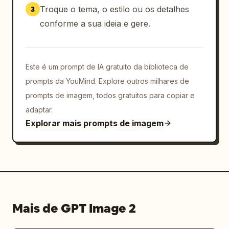
produção rosa no canto inferior direito. 
Troque o tema, o estilo ou os detalhes
3
Adicione uma faixa com o nome da personagem 
conforme a sua ideia e gere.
em destaque no canto superior direito. 
Mantenha todo o texto com aparência de cópia 
promocional japonesa impressa autêntica, 
Este é um prompt de IA gratuito da biblioteca de
usando fontes coloridas arredondadas para o 
título e fontes limpas estilo revista para o 
prompts da YouMind. Explore outros milhares de
texto menor. Humor geral: adorável, cômico, 
prompts de imagem, todos gratuitos para copiar e
levemente caótico, arte principal de anime 
adaptar.
projetada profissionalmente para um anúncio 
Explorar mais prompts de imagem
de nova série de TV em formato paisagem 16:9.
Mais de GPT Image 2