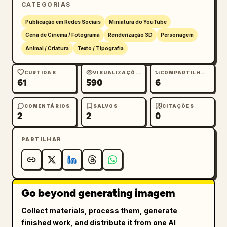
CATEGORIAS
exércitos opostos, um acentuado em 
vermelho/laranja e outro acentuado em azul. 
Publicação em Redes Sociais
Miniatura do YouTube
Inclua cerca de 64 figuras de soldados em 
Cena de Cinema / Fotograma
Renderização 3D
Personagem
miniatura visíveis no total, misturadas com 
Animal / Criatura
Texto / Tipografia
peças de shogi, estandartes, lanças e brasas 
brilhantes. Um choque ardente e brilhante 
CURTIDAS
VISUALIZAÇÕES
COMPARTILHAMENTOS
61
590
6
queima perto do centro do tabuleiro. Faça a 
grade de madeira e pelo menos uma peça de 
shogi com caracteres japoneses visíveis perto 
COMENTÁRIOS
SALVOS
CITAÇÕES
2
2
0
da borda frontal.

PARTILHAR
Texto de sobreposição e interface: Adicione 
um rótulo em forma de pílula marrom-escuro no 
canto superior esquerdo escrito 
Top 10 Escolhas Populares
 em texto branco 
sem serifa. No canto inferior esquerdo da 
Go beyond generating imagem
imagem estática, coloque um ícone de avatar 
Collect materials, process them, generate
circular colorido seguido pelo texto branco 
finished work, and distribute it from one AI