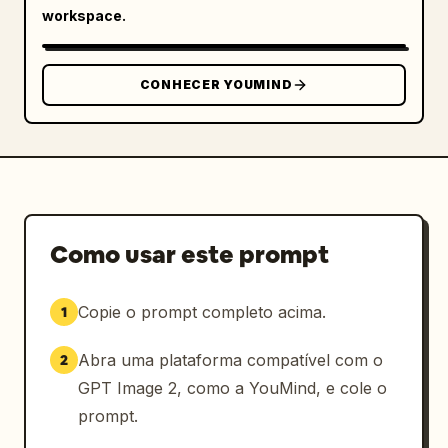
PONTA (Shih Tzu Rosa)
. No canto inferior 
workspace.
direito da imagem estática, coloque o texto 
de duração branco 
00:08
. Na área inferior 
preta, adicione o título grande em texto 
CONHECER YOUMIND
branco 
Shogi no Campo de Batalha
 alinhado à 
esquerda.

Elementos de texto discretos visíveis: 
exatamente 4 elementos de texto: o rótulo de 
premiação, a linha do criador, a duração e o 
título inferior. Personagens principais 
Como usar este prompt
visíveis: exatamente 2 cães. Elementos de 
interface visíveis: exatamente 1 pílula de 
Copie o prompt completo acima.
1
premiação arredondada, exatamente 1 avatar 
circular, exatamente 1 marcador de duração de 
Abra uma plataforma compatível com o
2
vídeo, exatamente 1 área de título inferior.

GPT Image 2, como a YouMind, e cole o
Restrições de estilo: fotorrealista, porém 
prompt.
fantástico, cinematográfico, destaques em 