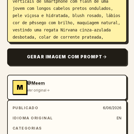
verticais de smartphone com flash de uma 
jovem com longos cabelos pretos ondulados, 
pele viçosa e hidratada, blush rosado, lábios 
cor de pêssego com brilho, maquiagem natural, 
vestindo uma regata Nirvana cinza-azulada 
desbotada, colar de corrente prateada, 
esmalte preto com nail art, posando com a mão 
sob o queixo, piscadela divertida com a 
GERAR IMAGEM COM PROMPT
língua de fora e expressão sorridente 
calorosa. Fotografia com flash frontal 
direto, fundo de parede cinza-claro limpo, 
sombras de alto contraste, estética casual de 
@Meem
M
Instagram, detalhes faciais nítidos, 
Ver original
profundidade de campo rasa, vibe Y2K, textura 
de pele suave, fotorrealista, lente de 35mm, 
PUBLICADO
6/06/2026
alta resolução.
IDIOMA ORIGINAL
EN
CATEGORIAS