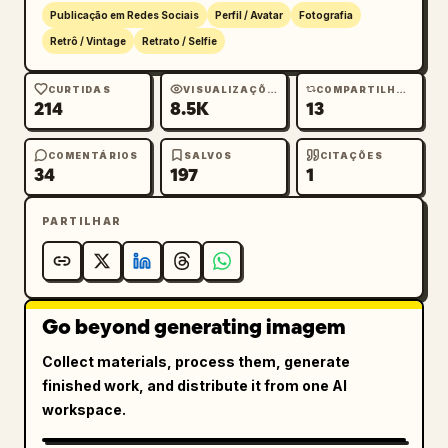
Publicação em Redes Sociais
Perfil / Avatar
Fotografia
Retrô / Vintage
Retrato / Selfie
CURTIDAS
VISUALIZAÇÕES
COMPARTILHAMENTOS
214
8.5K
13
COMENTÁRIOS
SALVOS
CITAÇÕES
34
197
1
PARTILHAR
Go beyond generating imagem
Collect materials, process them, generate
finished work, and distribute it from one AI
workspace.