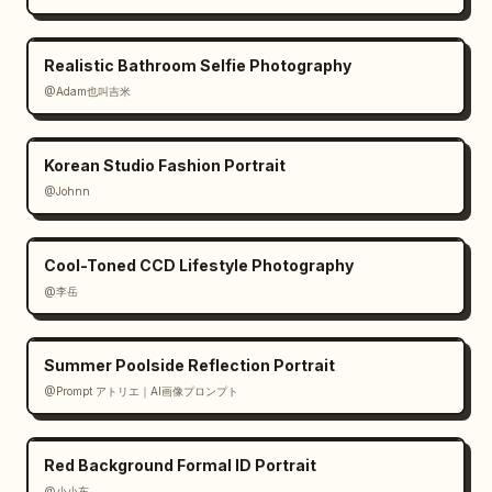
Realistic Bathroom Selfie Photography
@Adam也叫吉米
Korean Studio Fashion Portrait
@Johnn
Cool-Toned CCD Lifestyle Photography
@李岳
Summer Poolside Reflection Portrait
@Prompt アトリエ｜AI画像プロンプト
Red Background Formal ID Portrait
@小小东