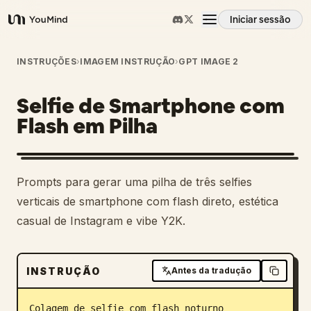
Iniciar sessão
YouMind
Visão geral
INSTRUÇÕES
›
IMAGEM INSTRUÇÃO
›
GPT IMAGE 2
Selfie de Smartphone com
Casos de uso
Flash em Pilha
Habilidades
Prompts para gerar uma pilha de três selfies
Prompts
verticais de smartphone com flash direto, estética
casual de Instagram e vibe Y2K.
Preços
INSTRUÇÃO
Antes da tradução
Transferir
Colagem de selfie com flash noturno 