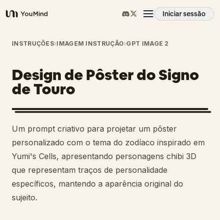
Iniciar sessão
YouMind
Visão geral
INSTRUÇÕES
›
IMAGEM INSTRUÇÃO
›
GPT IMAGE 2
Design de Pôster do Signo
Casos de uso
de Touro
Habilidades
Um prompt criativo para projetar um pôster
Prompts
personalizado com o tema do zodíaco inspirado em
Yumi's Cells, apresentando personagens chibi 3D
que representam traços de personalidade
Preços
específicos, mantendo a aparência original do
sujeito.
Transferir