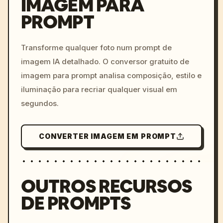
IMAGEM PARA
PROMPT
/imagine prompt: cinemati
c, cyberpunk sunset, neon
colors, 8k --v 6.0
Transforme qualquer foto num prompt de
imagem IA detalhado. O conversor gratuito de
imagem para prompt analisa composição, estilo e
iluminação para recriar qualquer visual em
segundos.
CONVERTER IMAGEM EM PROMPT
OUTROS RECURSOS
DE PROMPTS