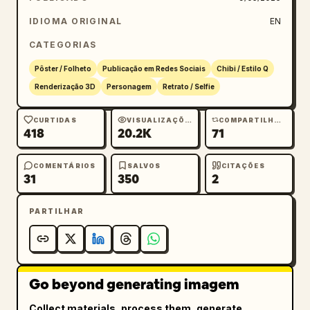
chibi 3D brilhante de alto detalhe, design 
fofo inspirado no estilo coreano, com uma 
IDIOMA ORIGINAL
EN
sensação de pôster natural e cru em uma 
CATEGORIAS
proporção vertical de 9:16, com a identidade 
de Touro claramente integrada ao conceito 
Pôster / Folheto
Publicação em Redes Sociais
Chibi / Estilo Q
geral.
Renderização 3D
Personagem
Retrato / Selfie
CURTIDAS
VISUALIZAÇÕES
COMPARTILHAMENTOS
418
20.2K
71
COMENTÁRIOS
SALVOS
CITAÇÕES
31
350
2
PARTILHAR
Go beyond generating imagem
Collect materials, process them, generate