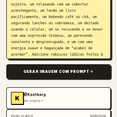
sujeito, um relaxando com um cobertor 
aconchegante, um lendo um livro 
pacificamente, um bebendo café ou chá, um 
segurando lanches ou sobremesa, um deitado 
usando o celular, um se recusando a se mover 
com uma expressão teimosa, um parecendo 
sonolento e despreocupado, e um com uma 
energia suave e bagunçada de “acabei de 
acordar”. Adicione rabiscos lúdicos feitos à 
mão interagindo diretamente com o sujeito e 
os personagens chibi — contornando poses, 
GERAR IMAGEM COM PROMPT
esboçando almofadas confortáveis, vapor de 
bebidas, pequenas flores, detalhes de brilho 
e toques de movimento calmo para aprimorar a 
narrativa. Use uma composição estética limpa, 
@Kashberg
K
contornos de adesivo branco, tons pastéis 
Ver original
suaves de verde sálvia, creme, bege, rosa 
empoeirado e tons terrosos quentes, visual 
PUBLICADO
9/05/2026