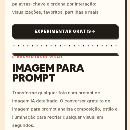
palavras-chave e ordena por interação:
visualizações, favoritos, partilhas e mais.
EXPERIMENTAR GRÁTIS
FERRAMENTAS DE VISÃO
IMAGEM PARA
PROMPT
/imagine prompt: cinemati
c, cyberpunk sunset, neon
colors, 8k --v 6.0
Transforme qualquer foto num prompt de
imagem IA detalhado. O conversor gratuito de
imagem para prompt analisa composição, estilo e
iluminação para recriar qualquer visual em
segundos.