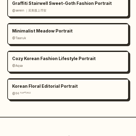
Graffiti Stairwell Sweet-Goth Fashion Portrait
@serein ｜买美股上币安
Minimalist Meadow Portrait
@Taaruk
Cozy Korean Fashion Lifestyle Portrait
@Aqsa
Korean Floral Editorial Portrait
@𝟡𝟜 ᴾᴸᴬʸᶠᴼᴿᴳᴱ