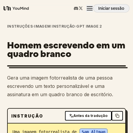
Iniciar sessão
YouMind
Visão geral
INSTRUÇÕES
›
IMAGEM INSTRUÇÃO
›
GPT IMAGE 2
Homem escrevendo em um
Casos de uso
quadro branco
Habilidades
1
Gera uma imagem fotorrealista de uma pessoa
Prompts
escrevendo um texto personalizável e uma
assinatura em um quadro branco de escritório.
Preços
INSTRUÇÃO
Antes da tradução
Transferir
Uma imagem fotorrealista de 
Sam Altman