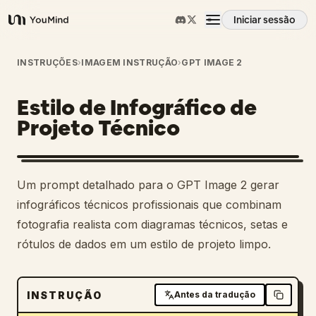
Iniciar sessão
YouMind
Visão geral
INSTRUÇÕES
›
IMAGEM INSTRUÇÃO
›
GPT IMAGE 2
Estilo de Infográfico de
Casos de uso
Projeto Técnico
Habilidades
Um prompt detalhado para o GPT Image 2 gerar
Prompts
infográficos técnicos profissionais que combinam
fotografia realista com diagramas técnicos, setas e
rótulos de dados em um estilo de projeto limpo.
Preços
Transferir
INSTRUÇÃO
Antes da tradução