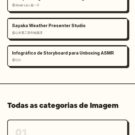
@Jesse Lau 遁一子
Sayaka Weather Presenter Studio
@山本重工業AI秘書課
Infográfico de Storyboard para Unboxing ASMR
@Ciri
Todas as categorias de Imagem
01