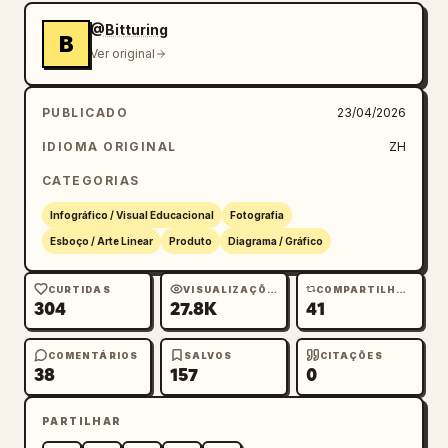
@Bitturing
B
Ver original
PUBLICADO
23/04/2026
IDIOMA ORIGINAL
ZH
CATEGORIAS
Infográfico / Visual Educacional
Fotografia
Esboço / Arte Linear
Produto
Diagrama / Gráfico
CURTIDAS
VISUALIZAÇÕES
COMPARTILHAMENTOS
304
27.8K
41
COMENTÁRIOS
SALVOS
CITAÇÕES
38
157
0
PARTILHAR