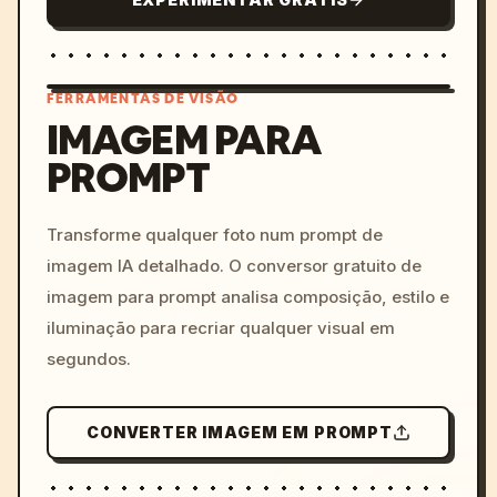
FERRAMENTAS DE VISÃO
IMAGEM PARA
PROMPT
/imagine prompt: cinemati
c, cyberpunk sunset, neon
colors, 8k --v 6.0
Transforme qualquer foto num prompt de
imagem IA detalhado. O conversor gratuito de
imagem para prompt analisa composição, estilo e
iluminação para recriar qualquer visual em
segundos.
CONVERTER IMAGEM EM PROMPT