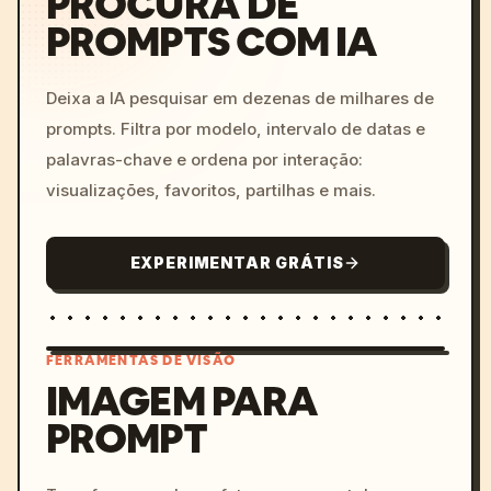
PROCURA DE
PROMPTS COM IA
Deixa a IA pesquisar em dezenas de milhares de
prompts. Filtra por modelo, intervalo de datas e
palavras-chave e ordena por interação:
visualizações, favoritos, partilhas e mais.
EXPERIMENTAR GRÁTIS
FERRAMENTAS DE VISÃO
IMAGEM PARA
PROMPT
/imagine prompt: cinemati
c, cyberpunk sunset, neon
colors, 8k --v 6.0