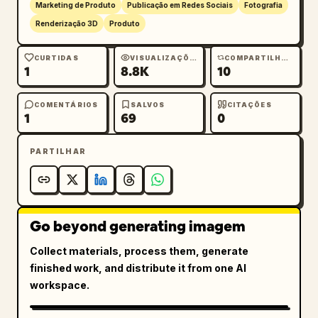
Marketing de Produto
Publicação em Redes Sociais
Fotografia
Renderização 3D
Produto
CURTIDAS
VISUALIZAÇÕES
COMPARTILHAMENTOS
1
8.8K
10
COMENTÁRIOS
SALVOS
CITAÇÕES
1
69
0
PARTILHAR
Go beyond generating imagem
Collect materials, process them, generate
finished work, and distribute it from one AI
workspace.