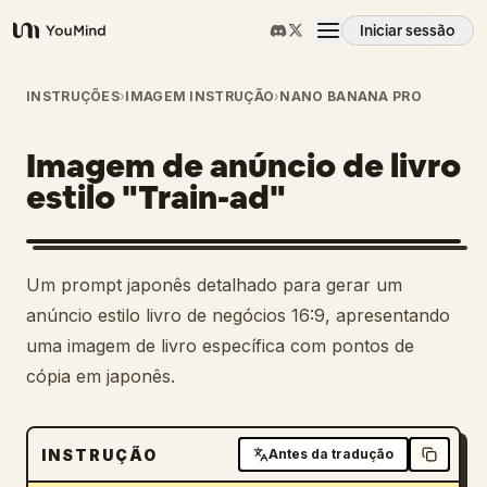
Iniciar sessão
YouMind
Visão geral
INSTRUÇÕES
›
IMAGEM INSTRUÇÃO
›
NANO BANANA PRO
Imagem de anúncio de livro
Casos de uso
estilo "Train-ad"
Habilidades
Um prompt japonês detalhado para gerar um
Prompts
anúncio estilo livro de negócios 16:9, apresentando
uma imagem de livro específica com pontos de
cópia em japonês.
Preços
Transferir
INSTRUÇÃO
Antes da tradução