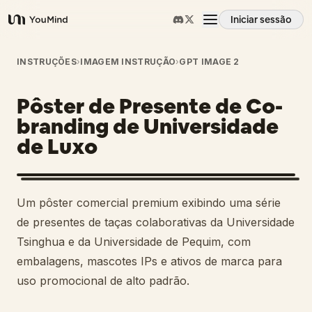
Iniciar sessão
YouMind
Visão geral
INSTRUÇÕES
›
IMAGEM INSTRUÇÃO
›
GPT IMAGE 2
Pôster de Presente de Co-
Casos de uso
branding de Universidade
de Luxo
Habilidades
Prompts
Um pôster comercial premium exibindo uma série
de presentes de taças colaborativas da Universidade
Preços
Tsinghua e da Universidade de Pequim, com
embalagens, mascotes IPs e ativos de marca para
uso promocional de alto padrão.
Transferir