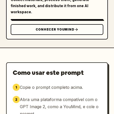
acadêmico tradicional chinês tipo pavilhão à 
finished work, and distribute it from one AI
direita"]},"products":[{"name":"taça 
workspace.
Tsinghua","position":"esquerda","bodyColor":"
roxo real
","material":"esmalte texturizado 
com haste e borda de metal 
CONHECER YOUMIND
dourado","details":["emblema circular da 
Universidade Tsinghua na cúpula","padrão de 
brocado sutil","ornamento dourado recortado 
acima da haste","caracteres chineses na base 
lendo 清华大学"]},{"name":"taça 
Pequim","position":"direita","bodyColor":"
vermelho sangue de boi
","material":"esmalte 
Como usar este prompt
texturizado com haste e borda de metal 
dourado","details":["emblema circular da 
Copie o prompt completo acima.
1
Universidade de Pequim na cúpula","padrão de 
brocado sutil","ornamento dourado recortado 
Abra uma plataforma compatível com o
2
acima da haste","caracteres chineses na base 
lendo 北京大学"]}],"sideMottos":{"left":
GPT Image 2, como a YouMind, e cole o
{"count":2,"labels":["自强不息","厚德载
prompt.