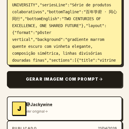
UNIVERSITY","seriesLine":"Série de produtos 
colaborativos","bottomTagline":"百年学府 · 同心
同行","bottomEnglish":"TWO CENTURIES OF 
EXCELLENCE, ONE SHARED FUTURE"},"layout":
{"format":"pôster 
vertical","background":"gradiente marrom 
quente escuro com vinheta elegante, 
composição simétrica, linhas divisórias 
douradas finas","sections":[{"title":"vitrine 
de produto principal","position":"centro 
superior","count":2,"labels":["taça 
GERAR IMAGEM COM PROMPT
Tsinghua","taça Pequim"]},{"title":"联名设计 | 
DESIGN","position":"inferior 
esquerdo","count":3,"labels":["emblema 
redondo combinado","ícone de arte linear do 
@Jackywine
J
portão de Tsinghua","ícone de arte linear do 
Ver original
portão de Pequim"]},{"title":"联名包装袋 | 
SHOPPING BAG","position":"inferior 
PUBLICADO
21/04/2026