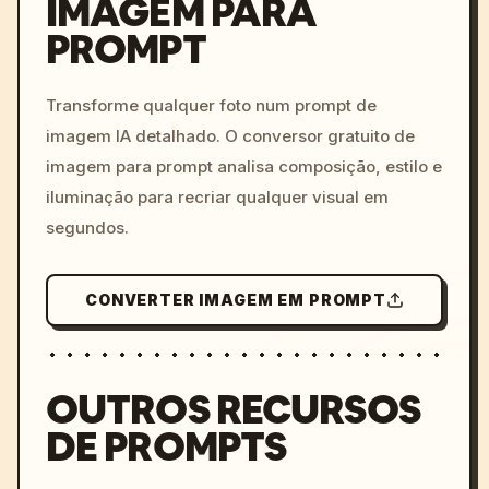
IMAGEM PARA
PROMPT
/imagine prompt: cinemati
c, cyberpunk sunset, neon
colors, 8k --v 6.0
Transforme qualquer foto num prompt de
imagem IA detalhado. O conversor gratuito de
imagem para prompt analisa composição, estilo e
iluminação para recriar qualquer visual em
segundos.
CONVERTER IMAGEM EM PROMPT
OUTROS RECURSOS
DE PROMPTS