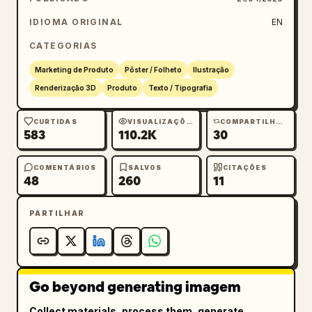
central","count":2,"labels":["sacola de 
compras roxa","sacola de compras vermelha"]},
IDIOMA ORIGINAL
EN
{"title":"联名杯套 | CUP 
CATEGORIAS
SLEEVE","position":"inferior 
direito","count":2,"labels":["capa de copo 
Marketing de Produto
Pôster / Folheto
Ilustração
roxa","capa de copo vermelha"]},{"title":"联名
Renderização 3D
Produto
Texto / Tipografia
吉祥物 | MASCOT","position":"inferior esquerdo 
ao centro","count":2,"labels":["清小华","北小
CURTIDAS
VISUALIZAÇÕES
COMPARTILHAMENTOS
583
110.2K
30
大"]},{"title":"conjunto de caixa de 
presente","position":"inferior 
direito","count":3,"labels":["caixa aberta 
COMENTÁRIOS
SALVOS
CITAÇÕES
48
260
11
com 2 taças","caixa externa fechada","bandeja 
interna"]}],"countTotalDiscreteProducts":14},
PARTILHAR
"hero":{"scene":"duas taças ornamentadas lado 
a lado em uma superfície reflexiva brilhante 
com um fundo de campus suavemente 
desfocado","backgroundElements":
Go beyond generating imagem
{"count":2,"labels":["portão universitário de 
pedra clara monumental à esquerda","edifício 
Collect materials, process them, generate