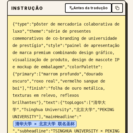
INSTRUÇÃO
Blogue
Antes da tradução
{"type":"pôster de mercadoria colaborativa de 
Atualizações
luxo","theme":"série de presentes 
comemorativos de co-branding de universidade 
de prestígio","style":"painel de apresentação 
de marca premium combinando design gráfico, 
visualização de produto, design de mascote IP 
e mockup de embalagem","colorPalette":
{"primary":["marrom profundo","dourado 
escuro","roxo real","vermelho sangue de 
boi"],"finish":"folha de ouro metálica, 
texturas em relevo, reflexos 
brilhantes"},"text":{"topLogos":["清华大
学","Tsinghua University","北京大学","PEKING 
UNIVERSITY"],"mainHeadline":"
清华大学 × 北京大学 联名圣杯
","subheadline":"TSINGHUA UNIVERSITY × PEKING 