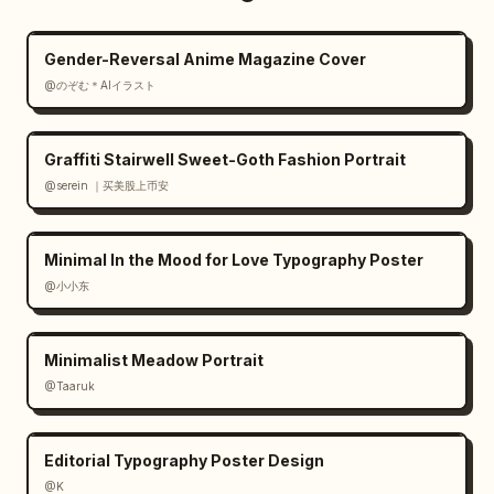
Universidade de Pequim e arte linear do 
campus em dourado"}]},"cupSleeves":
{"count":2,"items":
Gender-Reversal Anime Magazine Cover
[{"color":"roxo","graphics":"logotipos 
@のぞむ＊AIイラスト
dourados e ilustração linear do portão de 
Tsinghua"},
Graffiti Stairwell Sweet-Goth Fashion Portrait
{"color":"vermelho","graphics":"logotipos 
dourados e ilustração linear do portão de 
@serein ｜买美股上币安
Pequim"}]},"mascots":{"style":"mascotes tigre 
chibi 3D de alta qualidade tipo pelúcia com 
Minimal In the Mood for Love Typography Poster
olhos brilhantes grandes, pelo macio e 
@小小东
proporções de brinquedo 
colecionável","count":2,"items":[{"name":"
清小华
","position":"esquerda","fur":"branco 
Minimalist Meadow Portrait
com listras lavanda","outfit":"moletom roxo 
@Taaruk
com emblema 
universitário","accessories":"flor roxa na 
cabeça, pequeno livro na pata"},{"name":"
Editorial Typography Poster Design
北小大
","position":"direita","fur":"branco 
@K