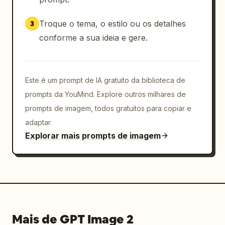
物"]},"right":{"count":2,"labels":["爱国进
步","民主科学"]}} ,"lighting":"luz direcional 
Troque o tema, o estilo ou os detalhes
3
quente tipo pôr do sol com destaques luxuosos 
conforme a sua ideia e gere.
e sombras suaves"},"designPanel":{"emblems":
{"count":2,"labels":["emblema Tsinghua 
1911","emblema Pequim 
Este é um prompt de IA gratuito da biblioteca de
1898"]},"architectureIcons":
{"count":2,"labels":["ilustração do portão de 
prompts da YouMind. Explore outros milhares de
Tsinghua","ilustração do portão de 
prompts de imagem, todos gratuitos para copiar e
Pequim"]},"connector":"清华大学 × 北京大
adaptar.
学","bodyText":"pequeno texto descritivo em 
Explorar mais prompts de imagem
chinês explicando a colaboração e o espírito 
acadêmico compartilhado"},"shoppingBags":
{"count":2,"items":
[{"color":"roxo","branding":"logotipo da 
Universidade Tsinghua e arte linear do campus 
em dourado"},
{"color":"vermelho","branding":"logotipo da 
Mais de GPT Image 2