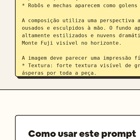
* Robôs e mechas aparecem como golens 
A composição utiliza uma perspectiva a
ousados e esculpidos à mão. O fundo ap
altamente estilizados e nuvens dramáti
Monte Fuji visível no horizonte.

A imagem deve parecer uma impressão fí
* Textura: forte textura visível de gr
ásperas por toda a peça.

* Imperfeições de impressão: o sangram
placas prensadas à mão com leve desali
* Paleta de cores: estritamente limita
com uso dominante de azul da Prússia, 
suave.

* Iluminação: iluminação suave, plana 
Como usar este prompt
A proporção da imagem é 3:4 (pôster ve