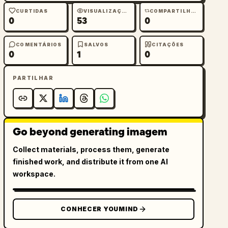
CURTIDAS
VISUALIZAÇÕES
COMPARTILHAMENTOS
0
53
0
COMENTÁRIOS
SALVOS
CITAÇÕES
0
1
0
PARTILHAR
Go beyond generating imagem
Collect materials, process them, generate
finished work, and distribute it from one AI
workspace.
CONHECER YOUMIND