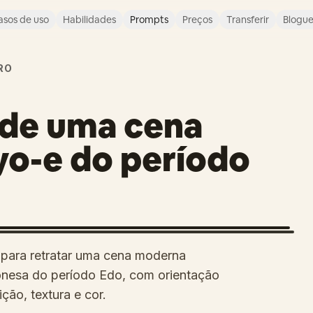
asos de uso
Habilidades
Prompts
Preços
Transferir
Blogu
RO
 de uma cena
o-e do período
para retratar uma cena moderna
onesa do período Edo, com orientação
ão, textura e cor.