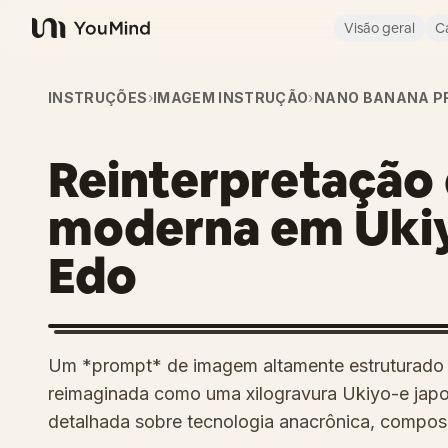
Visão geral
C
YouMind
INSTRUÇÕES
›
IMAGEM INSTRUÇÃO
›
NANO BANANA P
Reinterpretação
moderna em Ukiy
Edo
Um *prompt* de imagem altamente estruturado 
reimaginada como uma xilogravura Ukiyo-e jap
detalhada sobre tecnologia anacrônica, composiç