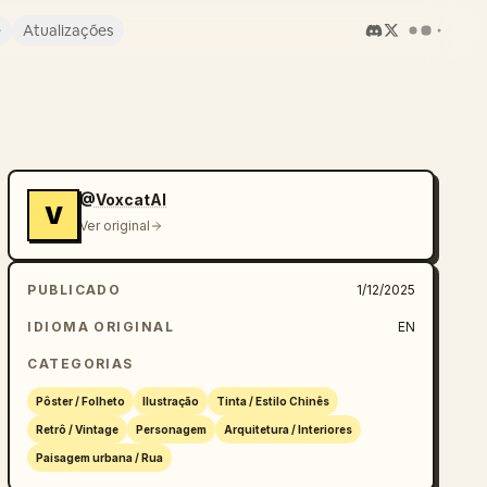
e
Atualizações
@VoxcatAI
V
Ver original
PUBLICADO
1/12/2025
IDIOMA ORIGINAL
EN
CATEGORIAS
Pôster / Folheto
Ilustração
Tinta / Estilo Chinês
Retrô / Vintage
Personagem
Arquitetura / Interiores
Paisagem urbana / Rua