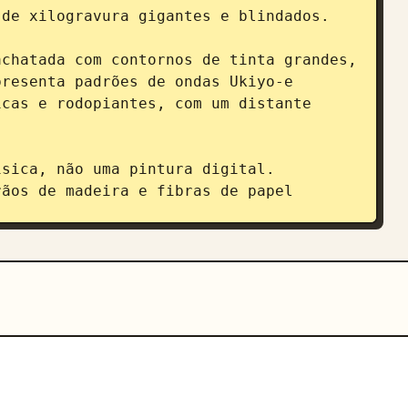
de xilogravura gigantes e blindados.

chatada com contornos de tinta grandes, 
resenta padrões de ondas Ukiyo-e 
cas e rodopiantes, com um distante 
sica, não uma pintura digital.

ãos de madeira e fibras de papel 
ento de pigmento é evidente. Simule 
nhamento de cores para autenticidade.

da a pigmentos minerais tradicionais, 
vermelho vermelhão e ocre amarelo 
e sem sombras, sem gradientes digitais.

rtical). Inclua caligrafia japonesa 