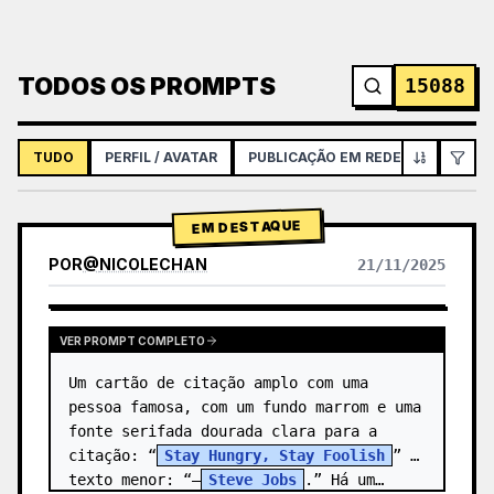
TODOS OS PROMPTS
15088
TUDO
PERFIL / AVATAR
PUBLICAÇÃO EM REDES SOCIAIS
EM DESTAQUE
POR
@
NICOLECHAN
21/11/2025
VER RESULTADOS DE OUTROS MODELOS
VER PROMPT COMPLETO
Um cartão de citação amplo com uma 
pessoa famosa, com um fundo marrom e uma 
fonte serifada dourada clara para a 
citação: “
Stay Hungry, Stay Foolish
” e 
texto menor: “—
Steve Jobs
.” Há um…