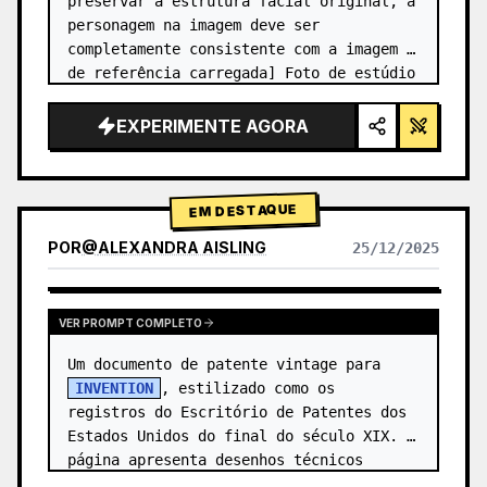
preservar a estrutura facial original, a 
personagem na imagem deve ser 
completamente consistente com a imagem 
de referência carregada] Foto de estúdio 
de alta qualidade em grade 2x2. Painel 
superior esquerdo (fundo azul-…
EXPERIMENTE AGORA
EM DESTAQUE
POR
@
ALEXANDRA AISLING
25/12/2025
VER RESULTADOS DE OUTROS MODELOS
VER PROMPT COMPLETO
Um documento de patente vintage para 
INVENTION
, estilizado como os 
registros do Escritório de Patentes dos 
Estados Unidos do final do século XIX. A 
página apresenta desenhos técnicos 
precisos com legendas numeradas (Fig. …