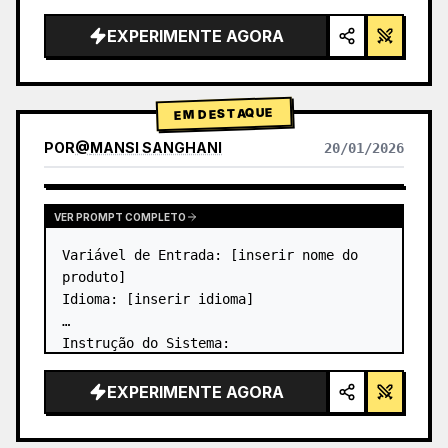
EXPERIMENTE AGORA
EM DESTAQUE
POR
@
MANSI SANGHANI
20/01/2026
VER RESULTADOS DE OUTROS MODELOS
VER PROMPT COMPLETO
Variável de Entrada: [inserir nome do 
produto]

Idioma: [inserir idioma]

Instrução do Sistema:

Crie uma imagem de um infográfico de 
produto em grade Bento de vidro líquido 
EXPERIMENTE AGORA
premium com 8 módulos (os cartões de 2 a 
8 mostram apenas títulos de texto).
