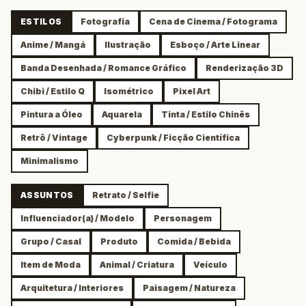
ESTILOS
Fotografia
Cena de Cinema / Fotograma
Anime / Mangá
Ilustração
Esboço / Arte Linear
Banda Desenhada / Romance Gráfico
Renderização 3D
Chibi / Estilo Q
Isométrico
Pixel Art
Pintura a Óleo
Aquarela
Tinta / Estilo Chinês
Retrô / Vintage
Cyberpunk / Ficção Científica
Minimalismo
ASSUNTOS
Retrato / Selfie
Influenciador(a) / Modelo
Personagem
Grupo / Casal
Produto
Comida / Bebida
Item de Moda
Animal / Criatura
Veículo
Arquitetura / Interiores
Paisagem / Natureza