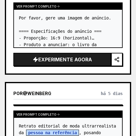
VER PROMPT COMPLETO
Por favor, gere uma imagem de anúncio.

==== Especificações do anúncio ===

- Proporção: 16:9 (horizontal)

- Produto a anunciar: o livro da 
primeira imagem anexada

- Elemento principal: coloque o livro da 
EXPERIMENTE AGORA
primeira imagem anexada de forma 
tridimensional

- Idioma…
POR
@
WEINBERG
há 5 dias
VER PROMPT COMPLETO
Retrato editorial de moda ultrarrealista 
da 
pessoa na referência
, posando 