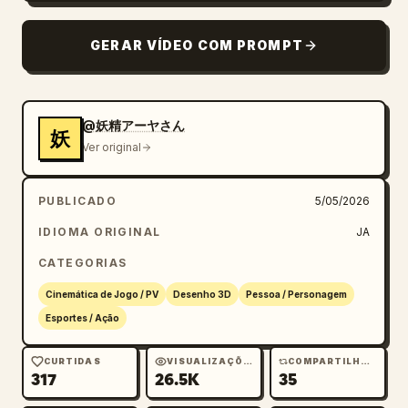
aparece na parte inferior e a frase "This is 
my full power!" aparece caractere por 
GERAR VÍDEO COM PROMPT
caractere.

[Áudio] Sons de comando de 8 bits, efeitos 
sonoros de explosão chamativos e voz do 
@妖精アーヤさん
妖
personagem.
Ver original
PUBLICADO
5/05/2026
IDIOMA ORIGINAL
JA
CATEGORIAS
Cinemática de Jogo / PV
Desenho 3D
Pessoa / Personagem
Esportes / Ação
CURTIDAS
VISUALIZAÇÕES
COMPARTILHAMENTOS
317
26.5K
35