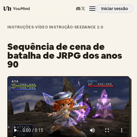
Iniciar sessão
YouMind
Visão geral
INSTRUÇÕES
›
VÍDEO INSTRUÇÃO
›
SEEDANCE 2.0
Sequência de cena de
Casos de uso
batalha de JRPG dos anos
90
Habilidades
Prompts
Preços
Transferir