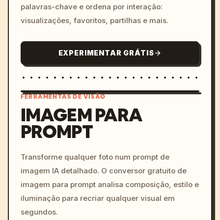
palavras-chave e ordena por interação:
visualizações, favoritos, partilhas e mais.
EXPERIMENTAR GRÁTIS
FERRAMENTAS DE VISÃO
IMAGEM PARA
PROMPT
/imagine prompt: cinemati
c, cyberpunk sunset, neon
colors, 8k --v 6.0
Transforme qualquer foto num prompt de
imagem IA detalhado. O conversor gratuito de
imagem para prompt analisa composição, estilo e
iluminação para recriar qualquer visual em
segundos.