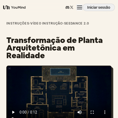
Iniciar sessão
YouMind
Visão geral
INSTRUÇÕES
›
VÍDEO INSTRUÇÃO
›
SEEDANCE 2.0
Transformação de Planta
Casos de uso
Arquitetônica em
Realidade
Habilidades
Prompts
Preços
Transferir