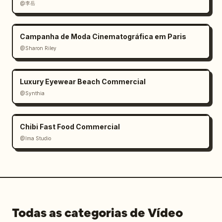
@李岳
— concreto da entrada de veículos

A piscina no quintal enche-se com água 
Campanha de Moda Cinematográfica em Paris
reflexiva.

@Sharon Riley
O paisagismo em timelapse cresce naturalmente 
ao redor da casa.

Luxury Eyewear Beach Commercial
@Synthia
[00:08 - 00:10]

A casa agora está quase completa.

Chibi Fast Food Commercial
Luzes internas quentes acendem-se cômodo por 
@Ima Studio
cômodo.

Luzes da piscina brilham suavemente.

Luzes do caminho externo iluminam-se.

A câmera continua com movimento 
cinematográfico suave.

Todas as categorias de Vídeo