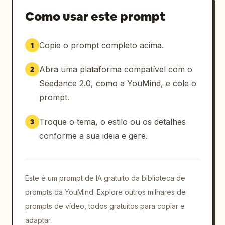
baixa.

Como usar este prompt
As bordas da piscina e o deck aparecem 
Copie o prompt completo acima.
1
primeiro.

As paredes da garagem erguem-se na posição 
Abra uma plataforma compatível com o
2
correta.

Os limites do telhado formam-se precisamente.

Seedance 2.0, como a YouMind, e cole o
prompt.
A transformação parece projetada e realista.

Troque o tema, o estilo ou os detalhes
3
[00:04 - 00:06]

conforme a sua ideia e gere.
A estrutura de wireframe desenvolve-se 
rapidamente em um modelo de massa 
arquitetônica branca.

Este é um prompt de IA gratuito da biblioteca de
Paredes de concreto se materializam.

prompts da YouMind. Explore outros milhares de
Janelas de vidro aparecem.

prompts de vídeo, todos gratuitos para copiar e
Varanda frontal se forma.

adaptar.