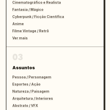
Sem inconsistências entre a planta e a 
Cinematográfico e Realista
arquitetura final.

Fantasia / Mágico
Continuidade perfeita do início ao fim.
Cyberpunk / Ficção Científica
Anime
Filme Vintage / Retrô
Ver mais
03
Assuntos
Pessoa / Personagem
Esportes / Ação
Natureza / Paisagem
Arquitetura / Interiores
Abstrato / VFX