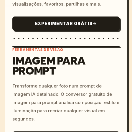
visualizações, favoritos, partilhas e mais.
EXPERIMENTAR GRÁTIS
FERRAMENTAS DE VISÃO
IMAGEM PARA
PROMPT
/imagine prompt: cinemati
c, cyberpunk sunset, neon
colors, 8k --v 6.0
Transforme qualquer foto num prompt de
imagem IA detalhado. O conversor gratuito de
imagem para prompt analisa composição, estilo e
iluminação para recriar qualquer visual em
segundos.