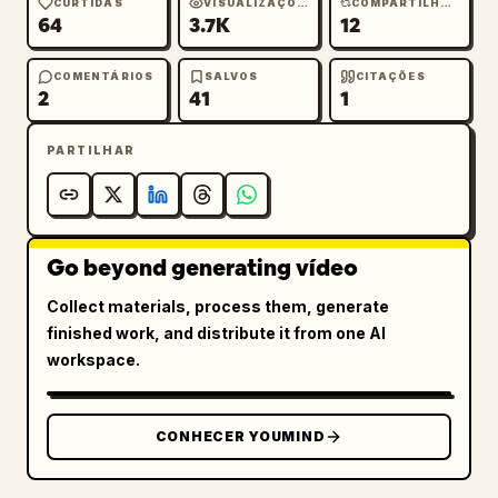
CURTIDAS
VISUALIZAÇÕES
COMPARTILHAMENTOS
64
3.7K
12
cinematográfica, sensação extrema de 
velocidade, transições fluidas, sem 
distorção, sem estiramento
COMENTÁRIOS
SALVOS
CITAÇÕES
2
41
1
PARTILHAR
Go beyond generating vídeo
Collect materials, process them, generate
finished work, and distribute it from one AI
workspace.
CONHECER YOUMIND