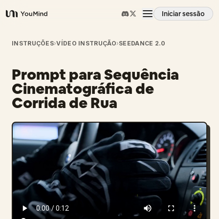
Iniciar sessão
YouMind
Visão geral
INSTRUÇÕES
›
VÍDEO INSTRUÇÃO
›
SEEDANCE 2.0
Prompt para Sequência
Casos de uso
Cinematográfica de
Corrida de Rua
Habilidades
Prompts
Preços
Transferir