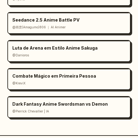
Seedance 2.5 Anime Battle PV
@雨雲(Amagumo)806 ｜ AI Animer
Luta de Arena em Estilo Anime Sakuga
@Danioros
Combate Mágico em Primeira Pessoa
@KreviX
Dark Fantasy Anime Swordsman vs Demon
@Pierrick Chevallier | IA