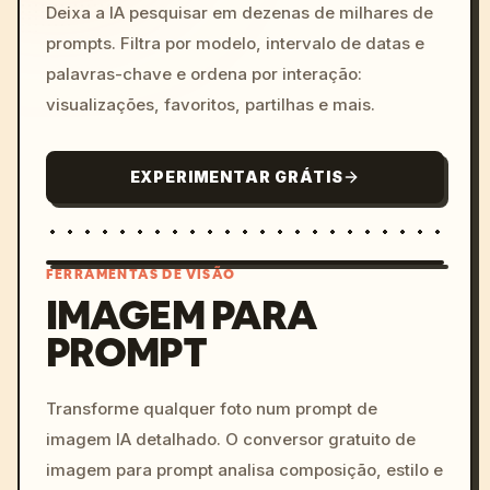
Deixa a IA pesquisar em dezenas de milhares de
prompts. Filtra por modelo, intervalo de datas e
palavras-chave e ordena por interação:
visualizações, favoritos, partilhas e mais.
EXPERIMENTAR GRÁTIS
FERRAMENTAS DE VISÃO
IMAGEM PARA
PROMPT
/imagine prompt: cinemati
c, cyberpunk sunset, neon
colors, 8k --v 6.0
Transforme qualquer foto num prompt de
imagem IA detalhado. O conversor gratuito de
imagem para prompt analisa composição, estilo e