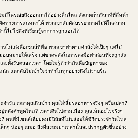
มีใครเอ่ยถึงออกมาได้อย่างลื่นไหล สังเกตเห็นวินาทีที่สีหน้า
ี่ยนทิศทางการสนทนาได้ พวกเขาสัมผัสบรรยากาศไม่ดีในสนาม
ี้ไม่ใช่สิ่งที่เรียนรู้จากการถูกสอนได้
ไม่เก่งคือเซนส์ที่ทื่อ พวกเขาทำตามคำสั่งได้เป๊ะๆ แต่ไม่
มอบหมายให้เสร็จ แต่ขาดพลังในการลงมือทำก่อนที่จะถูกสั่ง
และตั้งรับตลอดเวลา โดยไม่รู้ตัวว่ามันคือปัญหาของ
ก แต่กลับไม่เข้าใจว่าทำไมทุกอย่างถึงไม่ราบรื่น
ระจำวัน เวลาคุณกินข้าว คุณได้ลิ้มรสอาหารจริงๆ หรือเปล่า?
ยู่หลังคำพูดไหม? เวลาเดินไปตามเมือง คุณเห็นอะไรจริงๆ
? คนที่มีเซนส์เฉียบคมมีนิสัยที่ไม่ปล่อยให้ชีวิตประจำวันไหล
เล็กๆ น้อยๆ เสมอ สิ่งที่สะสมมาเหล่านั้นจะปรากฏตัวขึ้นอย่าง