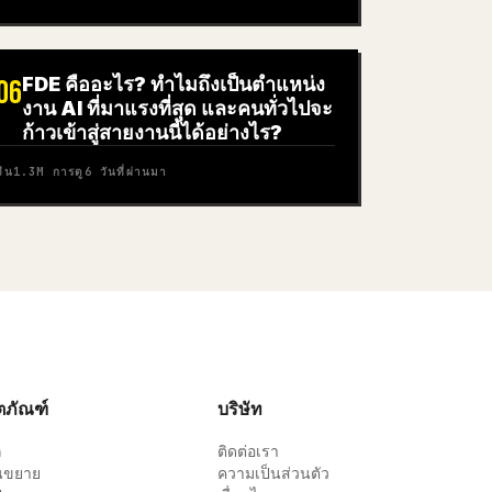
FDE คืออะไร? ทำไมถึงเป็นตำแหน่ง
06
งาน AI ที่มาแรงที่สุด และคนทั่วไปจะ
ก้าวเข้าสู่สายงานนี้ได้อย่างไร?
จีน
1.3M
การดู
6 วันที่ผ่านมา
ตภัณฑ์
บริษัท
ล
ติดต่อเรา
นขยาย
ความเป็นส่วนตัว