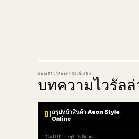
แพตเทิร์นให้ถอดรหัสเพิ่มเติม
บทความไวรัลล่
สรุปหน้าสินค้า Aeon Style
01
Online
ญี่ปุ่น
158K
การดู
5 วันที่ผ่านมา