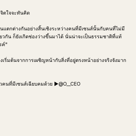
่จิตใจจะทันคิด
ตกต่างกันอย่างสิ้นเชิงระหว่างคนที่มีเซนส์นั้นกับคนที่ไม่มี
ียวกัน ก็ยังเกิดช่องว่างขึ้นมาได้ นั่นน่าจะเป็นธรรมชาติที่แท้
รค์"
ิ่มต้นจากการเผชิญหน้ากับสิ่งที่อยู่ตรงหน้าอย่างจริงจังมาก
ัวคนที่มีเซนส์เฉียบคมด้วย ▶︎@O__CEO
ถาม
สรุป