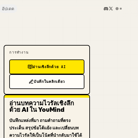
อัปเดต
การทำงาน
อ่านเชิงลึกด้วย AI
บันทึกในคลิกเดียว
อ่านบทความไวรัลเชิงลึก
ด้วย AI ใน YouMind
บันทึกแหล่งที่มา ถามคำถามที่ตรง
ประเด็น สรุปข้อโต้แย้ง และเปลี่ยนบท
ความไวรัลให้เป็นโน้ตที่นำกลับมาใช้ได้