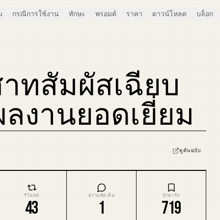
ม
กรณีการใช้งาน
ทักษะ
พรอมต์
ราคา
ดาวน์โหลด
บล็อก
สาทสัมผัสเฉียบ
มีผลงานยอดเยี่ยม
ดูต้นฉบับ
รีโพสต์
ความคิดเห็น
บุ๊กมาร์ก
43
1
719