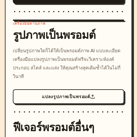
เครื่องมือด้านภาพ
รูปภาพเป็นพรอมต์
/imagine prompt: cinemati
เปลี่ยนรูปภาพใดก็ได้ให้เป็นพรอมต์ภาพ AI แบบละเอียด
c, cyberpunk sunset, neon
เครื่องมือแปลงรูปภาพเป็นพรอมต์ฟรีจะวิเคราะห์องค์
colors, 8k --v 6.0
ประกอบ สไตล์ และแสง ให้คุณสร้างลุคเดิมซ้ำได้ในไม่กี่
วินาที
แปลงรูปภาพเป็นพรอมต์
ฟีเจอร์พรอมต์อื่นๆ