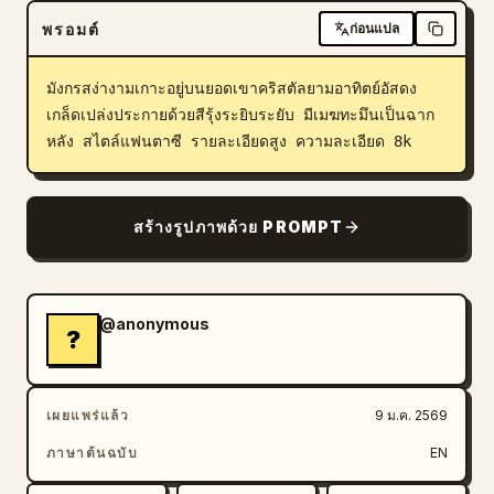
พรอมต์
ก่อนแปล
บล็อก
มังกรสง่างามเกาะอยู่บนยอดเขาคริสตัลยามอาทิตย์อัสดง 
อัปเดต
เกล็ดเปล่งประกายด้วยสีรุ้งระยิบระยับ มีเมฆทะมึนเป็นฉาก
หลัง สไตล์แฟนตาซี รายละเอียดสูง ความละเอียด 8k
สร้างรูปภาพด้วย PROMPT
@anonymous
?
เผยแพร่แล้ว
9 ม.ค. 2569
ภาษาต้นฉบับ
EN