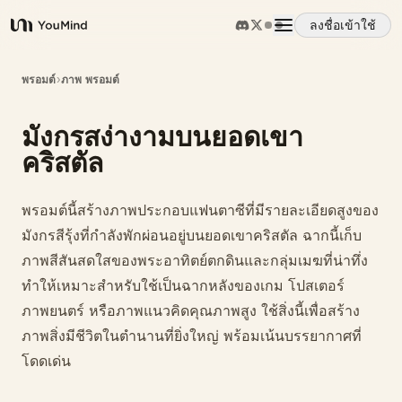
ลงชื่อเข้าใช้
YouMind
ภาพรวม
พรอมต์
›
ภาพ พรอมต์
มังกรสง่างามบนยอดเขา
กรณีการใช้งาน
คริสตัล
ทักษะ
พรอมต์นี้สร้างภาพประกอบแฟนตาซีที่มีรายละเอียดสูงของ
มังกรสีรุ้งที่กำลังพักผ่อนอยู่บนยอดเขาคริสตัล ฉากนี้เก็บ
พรอมต์
ภาพสีสันสดใสของพระอาทิตย์ตกดินและกลุ่มเมฆที่น่าทึ่ง
ทำให้เหมาะสำหรับใช้เป็นฉากหลังของเกม โปสเตอร์
ภาพยนตร์ หรือภาพแนวคิดคุณภาพสูง ใช้สิ่งนี้เพื่อสร้าง
ราคา
ภาพสิ่งมีชีวิตในตำนานที่ยิ่งใหญ่ พร้อมเน้นบรรยากาศที่
โดดเด่น
ดาวน์โหลด