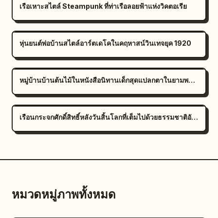
เรือเหาะสไตล์ Steampunk ที่ท่าเรือลอยฟ้าแห่งวิคตอเรีย
หุ่นยนต์พ่อบ้านสไตล์อาร์ตเดโคในคฤหาสน์วินเทจยุค 1920
หมู่บ้านบ้านต้นไม้ในหนังสือนิทานเด็กสุดแปลกตาในยามพลบค่ำ
เรือนกระจกศักดิ์สิทธิ์หลังวันสิ้นโลกที่เต็มไปด้วยธรรมชาติอันเขียวชอุ่ม
หมวดหมู่ภาพทั้งหมด