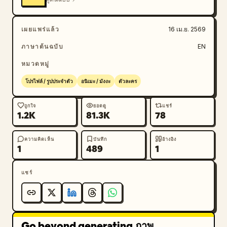
เผยแพร่แล้ว
16 เม.ย. 2569
ภาษาต้นฉบับ
EN
หมวดหมู่
โปรไฟล์ / รูปประจำตัว
อนิเมะ / มังงะ
ตัวละคร
ถูกใจ
ยอดดู
แชร์
1.2K
81.3K
78
ความคิดเห็น
บันทึก
อ้างอิง
1
489
1
แชร์
Go beyond generating ภาพ