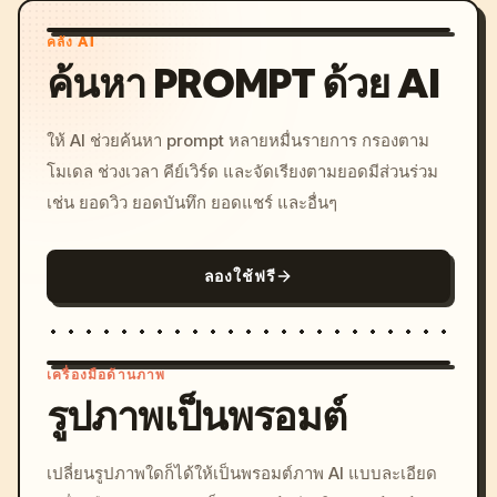
คลัง AI
ค้นหา PROMPT ด้วย AI
ให้ AI ช่วยค้นหา prompt หลายหมื่นรายการ กรองตาม
โมเดล ช่วงเวลา คีย์เวิร์ด และจัดเรียงตามยอดมีส่วนร่วม
เช่น ยอดวิว ยอดบันทึก ยอดแชร์ และอื่นๆ
ลองใช้ฟรี
เครื่องมือด้านภาพ
รูปภาพเป็นพรอมต์
/imagine prompt: cinemati
เปลี่ยนรูปภาพใดก็ได้ให้เป็นพรอมต์ภาพ AI แบบละเอียด
c, cyberpunk sunset, neon