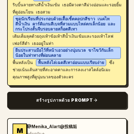
ริบบิ้นลายทางสีน้ำเงินเข้ม เธอมีดวงตาสีม่วงอ่อนและรอยยิ้ม
บล็อก
ที่ดูอ่อนโยน เธอสวม 
ชุดนักเรียนที่ประกอบด้วยเสื้อเชิ้ตคอปกสีขาว เนคไท
สีน้ำเงิน คาร์ดิแกนสีเบจที่สวมแบบไหล่ตกเล็กน้อย และ
อัปเดต
กระโปรงสั้นจีบรอบลายสก็อตสีเทา
เติมเต็มลุคด้วยถุงเท้าข้อเท้าสีน้ำเงินเข้มและรองเท้าโลฟ
เฟอร์สีดำ เธออยู่ในท่า 
ยืนประสานมือไว้ที่หน้าเอวอย่างนุ่มนวล ขาไขว้กันเล็ก
น้อยในท่าทางที่ผ่อนคลาย
พื้นหลังเป็น 
พื้นหลังไล่เฉดสีเทาอ่อนแบบเรียบง่าย
 ซึ่ง
ช่วยเน้นเส้นสายที่สะอาดตาและการลงเงาสไตล์อนิเมะ
คุณภาพสูงที่ดูนุ่มนวลของตัวละคร
สร้างรูปภาพด้วย PROMPT
@Menika_AIart@投稿垢
M
ดูต้นฉบับ