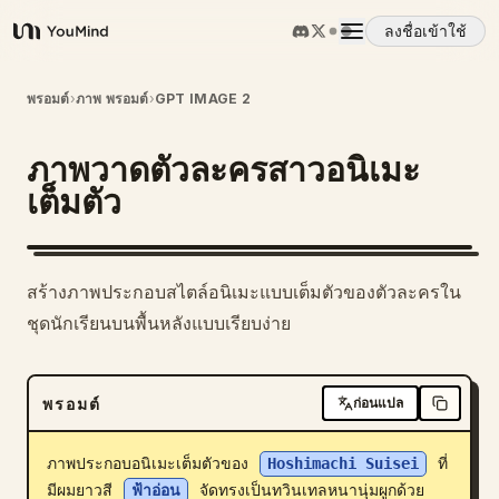
ลงชื่อเข้าใช้
YouMind
ภาพรวม
พรอมต์
›
ภาพ พรอมต์
›
GPT IMAGE 2
ภาพวาดตัวละครสาวอนิเมะ
กรณีการใช้งาน
เต็มตัว
ทักษะ
สร้างภาพประกอบสไตล์อนิเมะแบบเต็มตัวของตัวละครใน
พรอมต์
ชุดนักเรียนบนพื้นหลังแบบเรียบง่าย
ราคา
พรอมต์
ก่อนแปล
ดาวน์โหลด
ภาพประกอบอนิเมะเต็มตัวของ 
Hoshimachi Suisei
 ที่
มีผมยาวสี 
ฟ้าอ่อน
 จัดทรงเป็นทวินเทลหนานุ่มผูกด้วย