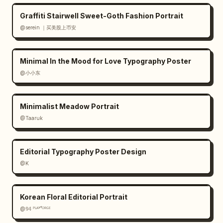
Graffiti Stairwell Sweet-Goth Fashion Portrait
@serein ｜买美股上币安
Minimal In the Mood for Love Typography Poster
@小小东
Minimalist Meadow Portrait
@Taaruk
Editorial Typography Poster Design
@K
Korean Floral Editorial Portrait
@𝟡𝟜 ᴾᴸᴬʸᶠᴼᴿᴳᴱ