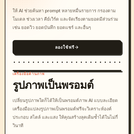
ให้ AI ช่วยค้นหา prompt หลายหมื่นรายการ กรองตาม
โมเดล ช่วงเวลา คีย์เวิร์ด และจัดเรียงตามยอดมีส่วนร่วม
เช่น ยอดวิว ยอดบันทึก ยอดแชร์ และอื่นๆ
ลองใช้ฟรี
เครื่องมือด้านภาพ
รูปภาพเป็นพรอมต์
/imagine prompt: cinemati
เปลี่ยนรูปภาพใดก็ได้ให้เป็นพรอมต์ภาพ AI แบบละเอียด
c, cyberpunk sunset, neon
เครื่องมือแปลงรูปภาพเป็นพรอมต์ฟรีจะวิเคราะห์องค์
colors, 8k --v 6.0
ประกอบ สไตล์ และแสง ให้คุณสร้างลุคเดิมซ้ำได้ในไม่กี่
วินาที