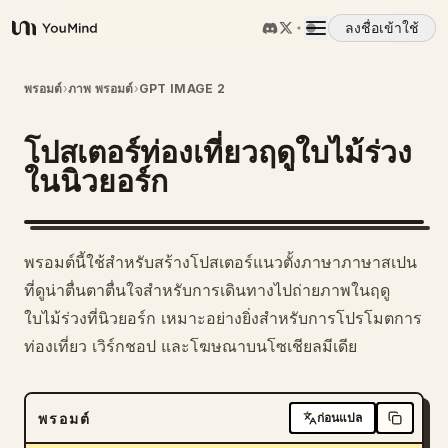
ลงชื่อเข้าใช้
YouMind
ภาพรวม
พรอมต์
›
ภาพ พรอมต์
›
GPT IMAGE 2
โปสเตอร์ท่องเที่ยวฤดูใบไม้ร่วง
กรณีการใช้งาน
ในนิวยอร์ก
ทักษะ
พรอมต์นี้ใช้สำหรับสร้างโปสเตอร์แนวตั้งภาษาภาษาสเปน
พรอมต์
ที่ดูน่าตื่นตาตื่นใจสำหรับการเดินทางไปถ่ายภาพในฤดู
ใบไม้ร่วงที่นิวยอร์ก เหมาะอย่างยิ่งสำหรับการโปรโมตการ
ท่องเที่ยว เวิร์กชอป และโฆษณาบนโซเชียลมีเดีย
ราคา
ดาวน์โหลด
พรอมต์
ก่อนแปล