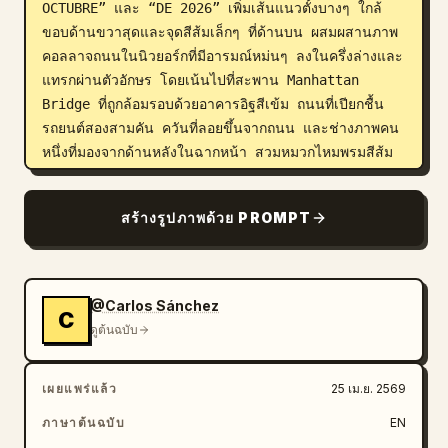
OCTUBRE” และ “DE 2026” เพิ่มเส้นแนวตั้งบางๆ ใกล้
ขอบด้านขวาสุดและจุดสีส้มเล็กๆ ที่ด้านบน ผสมผสานภาพ
คอลลาจถนนในนิวยอร์กที่มีอารมณ์หม่นๆ ลงในครึ่งล่างและ
แทรกผ่านตัวอักษร โดยเน้นไปที่สะพาน Manhattan 
Bridge ที่ถูกล้อมรอบด้วยอาคารอิฐสีเข้ม ถนนที่เปียกชื้น 
รถยนต์สองสามคัน ควันที่ลอยขึ้นจากถนน และช่างภาพคน
หนึ่งที่มองจากด้านหลังในฉากหน้า สวมหมวกไหมพรมสีส้ม
สนิมและสะพายเป้ กำลังถือกล้องหันไปทางสะพาน ให้ตัว
อักษรที่ถูกตัดบางส่วนจาก “NYC” หรือรูปทรงกราฟิกที่หนา
สร้างรูปภาพด้วย PROMPT
คล้ายกันผสมผสานกับภาพเมืองทั่วครึ่งล่าง สร้างเอฟเฟกต์
โปสเตอร์แบบซ้อนภาพ (double-exposure) เพิ่มพื้นผิว
กระดาษที่ดูเก่า ขอบที่ฉีกขาด พื้นผิวสีขาวแบบพู่กัน และ
ความหม่นแบบกรันจ์เล็กน้อยเพื่อให้ได้งานสไตล์บรรณาธิการ
@Carlos Sánchez
C
ที่ดูทำมือ ในพื้นที่ด้านซ้ายล่าง-กลาง ให้วางตราประทับ
ดูต้นฉบับ
วงกลมสีส้มที่มีไอคอนคบเพลิงของเทพีเสรีภาพและข้อความ
โค้ง “III VIAJE FOTOGRÁFICO · OTOÑO EN NUEVA 
เผยแพร่แล้ว
25 เม.ย. 2569
YORK” ตลอดแนวขอบด้านล่าง ให้สร้างแถบสีเข้มพร้อม
เครดิตผู้นำเสนอ 2 คน ซ้ายและขวา คั่นด้วยเส้นแนวตั้งสี
ภาษาต้นฉบับ
EN
ส้มบางๆ: ด้านซ้าย “CARLOS SÁNCHEZ” พร้อม 