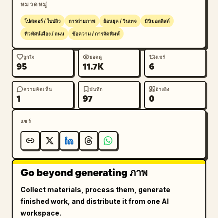
หมวดหมู่
“@CHOCUTUTS” เป็นสีส้มด้านล่าง ด้านขวา “JON 
TARAFA” พร้อม “@JONTCPHOTO” เป็นสีส้มด้านล่าง ตรง
โปสเตอร์ / ใบปลิว
การถ่ายภาพ
ย้อนยุค / วินเทจ
มินิมอลลิสต์
กลางที่ด้านล่างสุด ให้เพิ่มเว็บไซต์ “VIAJENY.COM” ด้วย
ทิวทัศน์เมือง / ถนน
ข้อความ / การจัดพิมพ์
ตัวอักษรพิมพ์ใหญ่สีส้มแบบเว้นระยะห่าง รวมภาพพอร์ตเทรต
ขาวดำที่ถูกตัดบางส่วน 2 ภาพไว้ที่มุมด้านล่าง ซ้ายและ
ถูกใจ
ยอดดู
แชร์
95
11.7K
6
ขวา โดยให้กลมกลืนไปกับพื้นที่ส่วนท้ายที่เป็นสีเข้ม สไตล์
โดยรวม: โฆษณาการท่องเที่ยวแบบภาพยนตร์ โปสเตอร์
นิตยสารร่วมสมัย ลำดับชั้นของตัวอักษรที่โดดเด่น คอลลาจ
ความคิดเห็น
บันทึก
อ้างอิง
1
97
0
แบบเลเยอร์ บรรยากาศฤดูใบไม้ร่วงในนิวยอร์กที่ดูสมจริง 
คอนทราสต์สูง สง่างาม และน่าตื่นตาตื่นใจ
แชร์
Go beyond generating ภาพ
Collect materials, process them, generate
finished work, and distribute it from one AI
workspace.