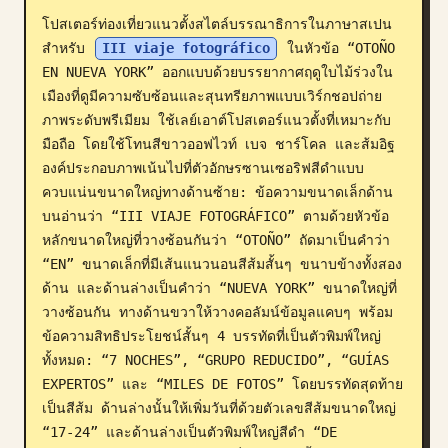
โปสเตอร์ท่องเที่ยวแนวตั้งสไตล์บรรณาธิการในภาษาสเปน
บล็อก
สำหรับ 
III viaje fotográfico
 ในหัวข้อ “OTOÑO 
EN NUEVA YORK” ออกแบบด้วยบรรยากาศฤดูใบไม้ร่วงใน
อัปเดต
เมืองที่ดูมีความซับซ้อนและสุนทรียภาพแบบเวิร์กชอปถ่าย
ภาพระดับพรีเมียม ใช้เลย์เอาต์โปสเตอร์แนวตั้งที่เหมาะกับ
มือถือ โดยใช้โทนสีขาวออฟไวท์ เบจ ชาร์โคล และส้มอิฐ 
องค์ประกอบภาพเน้นไปที่ตัวอักษรซานเซอริฟสีดำแบบ
ควบแน่นขนาดใหญ่ทางด้านซ้าย: ข้อความขนาดเล็กด้าน
บนอ่านว่า “III VIAJE FOTOGRÁFICO” ตามด้วยหัวข้อ
หลักขนาดใหญ่ที่วางซ้อนกันว่า “OTOÑO” ถัดมาเป็นคำว่า 
“EN” ขนาดเล็กที่มีเส้นแนวนอนสีส้มสั้นๆ ขนาบข้างทั้งสอง
ด้าน และด้านล่างเป็นคำว่า “NUEVA YORK” ขนาดใหญ่ที่
วางซ้อนกัน ทางด้านขวาให้วางคอลัมน์ข้อมูลแคบๆ พร้อม
ข้อความสิทธิประโยชน์สั้นๆ 4 บรรทัดที่เป็นตัวพิมพ์ใหญ่
ทั้งหมด: “7 NOCHES”, “GRUPO REDUCIDO”, “GUÍAS 
EXPERTOS” และ “MILES DE FOTOS” โดยบรรทัดสุดท้าย
เป็นสีส้ม ด้านล่างนั้นให้เพิ่มวันที่ด้วยตัวเลขสีส้มขนาดใหญ่ 
“17-24” และด้านล่างเป็นตัวพิมพ์ใหญ่สีดำ “DE 