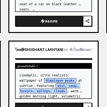
seat of a car on black leather 
seats. …
ลองเลย
โดย
@
SHUSHANT LAKHYANI
14 ชั่วโมงที่ผ่านมา
ดูพรอมต์ฉบับเต็ม
cinematic, ultra realistic 
wallpaper of 
Himalayan peaks
 at 
sunrise, featuring 
mist, snow, 
forests, valleys, clouds
, warm 
golden morning light, volumetric 
sun rays, dramatic…