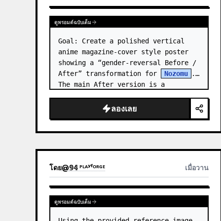
ดูพรอมต์ฉบับเต็ม
Goal: Create a polished vertical 
anime magazine-cover style poster 
showing a “gender-reversal Before / 
After” transformation for 
Nozomu
. 
The main After version is a 
beautiful, cool, androgynous anime 
boy who preserves…
ลองเลย
โดย
@
𝟡𝟜 ᴾᴸᴬʸᶠᴼᴿᴳᴱ
เมื่อวาน
ดูพรอมต์ฉบับเต็ม
Using the provided reference image 