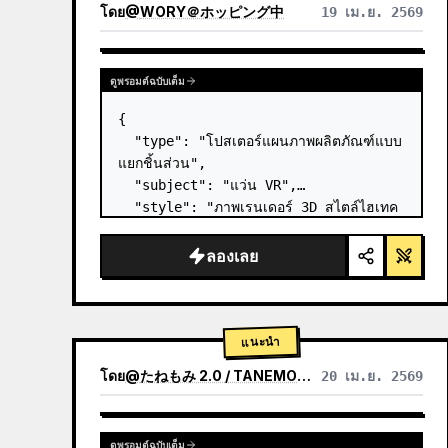
โดย
@
WORY＠ホッピング中
19 เม.ย. 2569
ดูพรอมต์ฉบับเต็ม
{

  "type": "โปสเตอร์แผนภาพผลิตภัณฑ์แบบ
แยกชิ้นส่วน",

  "subject": "แว่น VR",

  "style": "ภาพเรนเดอร์ 3D สไตล์ไฮเทค
ที่สะอาดตา แสงสตูดิโอ เน้นจุดเรืองแสง",

  "background": "
ไล่เฉดสีม่วงและน้ำเงิน
ลองเลย
อ่อน
",

  "header":…
แนะนำ
โดย
@
たねもみ 2.0 / TANEMOMI VER2.0
20 เม.ย. 2569
ดูพรอมต์ฉบับเต็ม