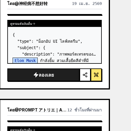
โดย
@
神经病不想好转
19 เม.ย. 2569
ดูพรอมต์ฉบับเต็ม
{

  "type": "ม็อกอัป UI ไลฟ์สตรีม",

  "subject": {

    "description": "ภาพพอร์ตเทรตของ 
Elon Musk
 กำลังยิ้ม สวมเสื้อยืดสีดำที่มี
กราฟิกแผนผังทางเทคนิคสีขาว",

    "background": "ด้านซ้ายแสดงหน้าจอ
ลองเลย
ที่มีข้อความ '{argument n…
โดย
@
PROMPT アトリエ｜AI画像プロンプト
12 ชั่วโมงที่ผ่านมา
ดูพรอมต์ฉบับเต็ม