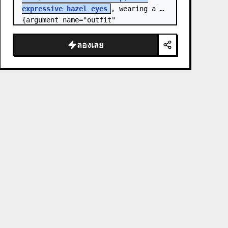
expressive hazel eyes
, wearing a 
{argument name="outfit" 
default="stylish monochrome deep 
red streetwear outfit consisting of 
ลองเลย
a…