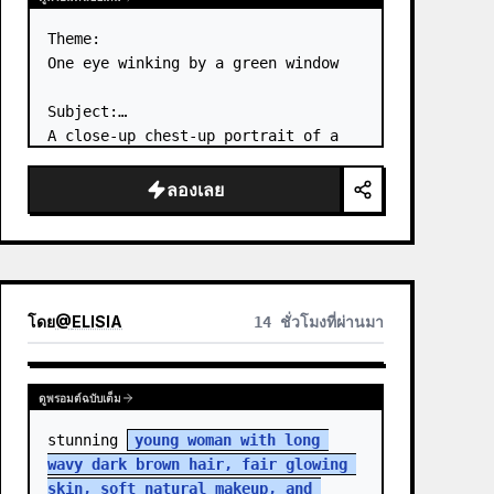
Theme:

One eye winking by a green window

Subject:

A close-up chest-up portrait of a 
young woman wearing a 
white lace-
trimmed dress
 leaning her cheek on 
ลองเลย
one hand and smiling with one eye 
closed at a wooden table in a 
{argum…
โดย
@
ELISIA
14 ชั่วโมงที่ผ่านมา
ดูพรอมต์ฉบับเต็ม
stunning 
young woman with long 
wavy dark brown hair, fair glowing 
skin, soft natural makeup, and 