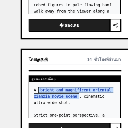
robed figures in pale flowing hanfu 
walk away from the viewer along a 
glossy white-jade bridge toward an 
enormous ornate palace gate rising 
ลองเลย
from a mirror-still l…
โดย
@
李岳
14 ชั่วโมงที่ผ่านมา
ดูพรอมต์ฉบับเต็ม
A 
bright and magnificent oriental 
xianxia movie scene
, cinematic 
ultra-wide shot.

Strict one-point perspective, a 
grand heavenly staircase paved with 
light golden jade, passing through 