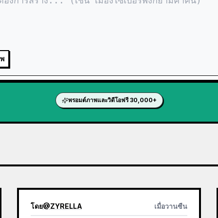
าพ
พรอมต์ภาพและวิดีโอฟรี 30,000+
โดย
@
ZYRELLA
เมื่อวานซืน