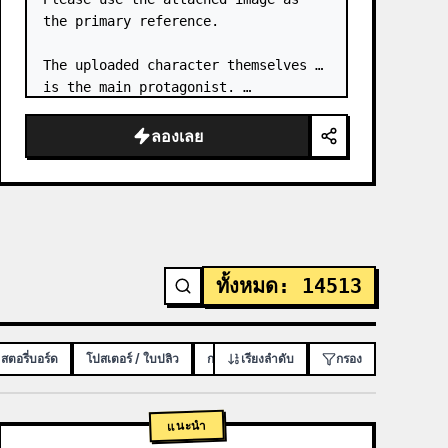
the primary reference.

The uploaded character themselves 
is the main protagonist. …
ลองเลย
ทั้งหมด
:
14513
 สตอรี่บอร์ด
โปสเตอร์ / ใบปลิว
การออกแบบแอป / เว็บ
เรียงลำดับ
กรอง
แนะนำ