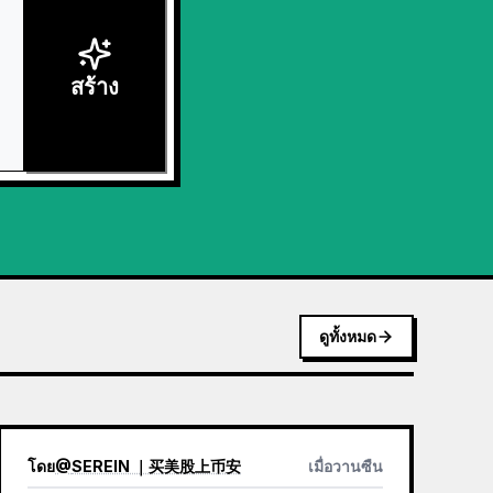
สร้าง
ดูทั้งหมด
โดย
@
SEREIN ｜买美股上币安
เมื่อวานซืน