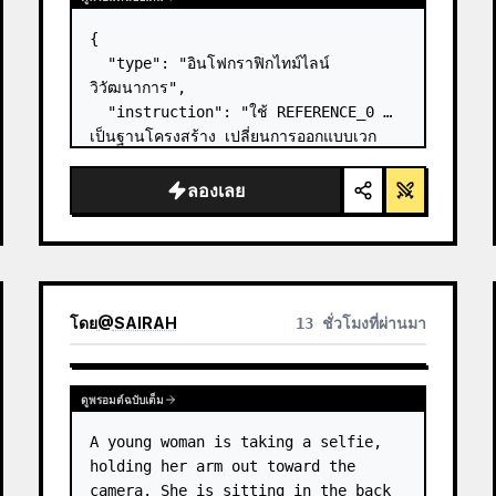
{

  "type": "อินโฟกราฟิกไทม์ไลน์
วิวัฒนาการ",

  "instruction": "ใช้ REFERENCE_0 
เป็นฐานโครงสร้าง เปลี่ยนการออกแบบเวก
เตอร์แบบแบนให้เป็นอินโฟกราฟิก 3D ที่สมจริง
ขั้นสูง แทนที่ทางลาดเรียบๆ ด้วยขั้นบันไดหินที่
ลองเลย
ชัดเจน และอัปเกรดสิ่งมีชีวิตทั้งหมดให้เป็น
โมเดล 3D ที่สมจ…
โดย
@
SAIRAH
13 ชั่วโมงที่ผ่านมา
ดูพรอมต์ฉบับเต็ม
A young woman is taking a selfie, 
holding her arm out toward the 
camera. She is sitting in the back 