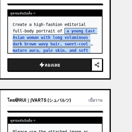
ดูพรอมต์ฉบับเต็ม
Create a high-fashion editorial 
full-body portrait of 
a young East 
Asian woman with long voluminous 
dark brown wavy hair, sweet-cool 
mature aura, pale skin, and soft 
but intense eye contact
 standing 
in an aband…
ลองเลย
โดย
@
RUI｜∫VARTS (シュバルツ)
เมื่อวาน
ดูพรอมต์ฉบับเต็ม
Please use the attached image as 