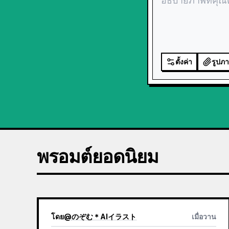
ตั้งค่า
รูปภ
พรอมต์ยอดนิยม
โดย
@
のぞむ＊AIイラスト
เมื่อวาน