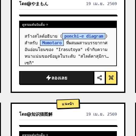
โดย
@
やまもん
19 เม.ย. 2569
ดูผลลัพธ์จากโมเดลอื่น
ดูพรอมต์ฉบับเต็ม
สร้างสไลด์อธิบาย (
ponchi-e diagram
) 
สำหรับ 
Momotaro
 ที่ผสมผสานบรรยากาศ
อันอ่อนโยนของ "Irasutoya" เข้ากับความ
หนาแน่นของข้อมูลในระดับ "สไลด์คาสุมิกา
เซกิ"
ลองเลย
แนะนำ
โดย
@
知识猫图解
19 เม.ย. 2569
ดูพรอมต์ฉบับเต็ม