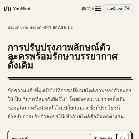
ลงชื่อเข้าใช้
YouMind
ภาพรวม
พรอมต์
›
ภาพ พรอมต์
›
GPT IMAGE 1.5
การปรับปรุงภาพลักษณ์ตัว
กรณีการใช้งาน
ละครพร้อมรักษาบรรยากาศ
ดั้งเดิม
ทักษะ
พรอมต์
ข้อความแจ้งที่มุ่งเป้าไปที่การเปลี่ยนสไตล์ภาพของตัวละคร
ให้เป็น "ภาพที่สมจริงยิ่งขึ้น" โดยยังคงบรรยากาศดั้งเดิม
ราคา
ของอนิเมะหรือมังงะไว้ไม่เปลี่ยนแปลง ซึ่งมีประโยชน์
สำหรับการปรับตัวละครให้เข้ากับสไตล์สื่อที่แตกต่างกัน
ดาวน์โหลด
พรอมต์
ก่อนแปล