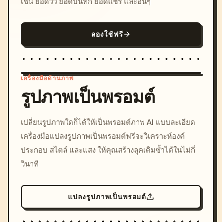
เช่น ยอดวิว ยอดบันทึก ยอดแชร์ และอื่นๆ
ลองใช้ฟรี
เครื่องมือด้านภาพ
รูปภาพเป็นพรอมต์
/imagine prompt: cinemati
เปลี่ยนรูปภาพใดก็ได้ให้เป็นพรอมต์ภาพ AI แบบละเอียด
c, cyberpunk sunset, neon
เครื่องมือแปลงรูปภาพเป็นพรอมต์ฟรีจะวิเคราะห์องค์
colors, 8k --v 6.0
ประกอบ สไตล์ และแสง ให้คุณสร้างลุคเดิมซ้ำได้ในไม่กี่
วินาที
แปลงรูปภาพเป็นพรอมต์