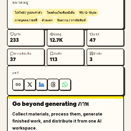
หมวดหมู่
- ทำท่าชูสองนิ้ว

- ท่ากำลังใช้ความคิด

โปรไฟล์ / รูปประจำตัว
โพสต์บนโซเชียลมีเดีย
จิบิ / Q-Style
- ท่าบิดขี้เกียจ / พักผ่อน

ภาพบุคคล / เซลฟี่
ตัวละคร
ข้อความ / การจัดพิมพ์
- ยิ้มและโบกมือ

ถูกใจ
ยอดดู
แชร์
233
12.7K
47
[การจัดวางสติกเกอร์]

- วางตัวละคร Chibi ไว้บริเวณขอบและพื้นที่ว่างเท่านั้น

- ห้ามบังใบหน้าหรือร่างกายส่วนหลัก

ความคิดเห็น
บันทึก
อ้างอิง
37
113
3
- เพิ่มขอบสีขาว + เงาตกกระทบแบบนุ่มนวล (soft 
drop shadow)

แชร์
- ให้เอฟเฟกต์เหมือนสติกเกอร์ลอยตัวเล็กน้อย

[ลายเส้นตกแต่ง (Doodles)]

เพิ่มลายเส้นสไตล์สมุดภาพแบบละเอียด:

Go beyond generating ภาพ
- รูปหัวใจ, ประกายไฟ, ดาว, ลูกศร

- เส้นและวงกลมที่ดูสวยงาม

Collect materials, process them, generate
- จุดเน้นที่มีแสงเรืองรองนุ่มนวล

finished work, and distribute it from one AI
workspace.