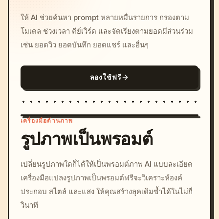
ให้ AI ช่วยค้นหา prompt หลายหมื่นรายการ กรองตาม
โมเดล ช่วงเวลา คีย์เวิร์ด และจัดเรียงตามยอดมีส่วนร่วม
เช่น ยอดวิว ยอดบันทึก ยอดแชร์ และอื่นๆ
ลองใช้ฟรี
เครื่องมือด้านภาพ
รูปภาพเป็นพรอมต์
/imagine prompt: cinemati
เปลี่ยนรูปภาพใดก็ได้ให้เป็นพรอมต์ภาพ AI แบบละเอียด
c, cyberpunk sunset, neon
เครื่องมือแปลงรูปภาพเป็นพรอมต์ฟรีจะวิเคราะห์องค์
colors, 8k --v 6.0
ประกอบ สไตล์ และแสง ให้คุณสร้างลุคเดิมซ้ำได้ในไม่กี่
วินาที