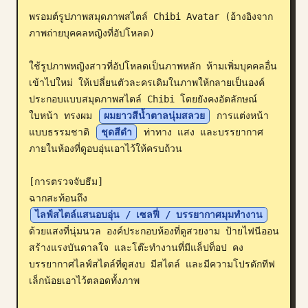
พรอมต์รูปภาพสมุดภาพสไตล์ Chibi Avatar (อ้างอิงจาก
บล็อก
ภาพถ่ายบุคคลหญิงที่อัปโหลด)

อัปเดต
ใช้รูปภาพหญิงสาวที่อัปโหลดเป็นภาพหลัก ห้ามเพิ่มบุคคลอื่น
เข้าไปใหม่ ให้เปลี่ยนตัวละครเดิมในภาพให้กลายเป็นองค์
ประกอบแบบสมุดภาพสไตล์ Chibi โดยยังคงอัตลักษณ์ 
ใบหน้า ทรงผม 
ผมยาวสีน้ำตาลนุ่มสลวย
 การแต่งหน้า
แบบธรรมชาติ 
ชุดสีดำ
 ท่าทาง แสง และบรรยากาศ
ภายในห้องที่ดูอบอุ่นเอาไว้ให้ครบถ้วน

[การตรวจจับธีม]

ฉากสะท้อนถึง 
ไลฟ์สไตล์แสนอบอุ่น / เซลฟี่ / บรรยากาศมุมทำงาน
ด้วยแสงที่นุ่มนวล องค์ประกอบห้องที่ดูสวยงาม ป้ายไฟนีออน
สร้างแรงบันดาลใจ และโต๊ะทำงานที่มีแล็ปท็อป คง
บรรยากาศไลฟ์สไตล์ที่ดูสงบ มีสไตล์ และมีความโปรดักทีฟ
เล็กน้อยเอาไว้ตลอดทั้งภาพ
