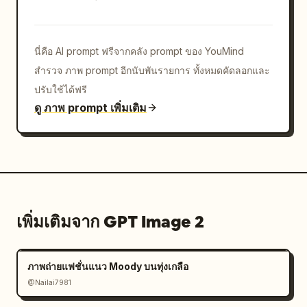
[องค์ประกอบภาพ]

- จุดสนใจกลางภาพ: หญิงสาวตัวจริง (ไม่เปลี่ยนแปลง)

นี่คือ AI prompt ฟรีจากคลัง prompt ของ YouMind
- ล้อมรอบด้วยสติกเกอร์ Chibi + ลายเส้นตกแต่ง + 
สำรวจ ภาพ prompt อีกนับพันรายการ ทั้งหมดคัดลอกและ
ข้อความ

- จัดวางเลย์เอาต์ให้สมดุล สะอาดตา ไม่รกจนเกินไป

ปรับใช้ได้ฟรี
ดู ภาพ prompt เพิ่มเติม
[คีย์เวิร์ดสไตล์]

ภาพถ่ายสมจริง + สติกเกอร์ Chibi, สไตล์คาวาอี้, ไลฟ์
สไตล์แสนอบอุ่น, แสงโทนอุ่น, สมุดภาพไดอารี่, แสงเรือง
รองนุ่มนวล, รายละเอียดสูง, สไตล์ Instagram

[ผลลัพธ์สุดท้าย]

เพิ่มเติมจาก GPT Image 2
ภาพสมุดภาพคุณภาพสูงที่ดูสวยงามพร้อมโพสต์ลงโซเชียลมี
เดีย ซึ่งผสมผสานระหว่าง:

บุคคลที่สมจริง + ตัวละคร Chibi สุดน่ารัก + ลายเส้น
ภาพถ่ายแฟชั่นแนว Moody บนทุ่งเกลือ
ตกแต่งที่สวยงาม

@Nailai7981
[สิ่งที่ควรหลีกเลี่ยง]
