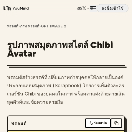
ลงชื่อเข้าใช้
YouMind
ภาพรวม
พรอมต์
›
ภาพ พรอมต์
›
GPT IMAGE 2
รูปภาพสมุดภาพสไตล์ Chibi
กรณีการใช้งาน
Avatar
ทักษะ
พรอมต์สร้างสรรค์ที่เปลี่ยนภาพถ่ายบุคคลให้กลายเป็นองค์
พรอมต์
ประกอบแบบสมุดภาพ (Scrapbook) โดยการเพิ่มตัวละคร
เวอร์ชัน Chibi ของบุคคลในภาพ พร้อมตกแต่งด้วยลายเส้น
สุดคิวท์และข้อความลายมือ
ราคา
ดาวน์โหลด
พรอมต์
ก่อนแปล