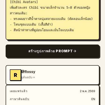
[Chibi Avatars]

เพิ่มตัวละคร Chibi ขนาดเล็กจำนวน 5–8 ตัวของหญิง
สาวคนเดิม:

- ทรงผมยาวสีน้ำตาลนุ่มสลวยแบบเดิม (ดัดลอนเล็กน้อย)

- โทนชุดแบบเดิม (เสื้อสีดำ)

- สีหน้าท่าทางที่ดูอ่อนโยนและมั่นใจแบบเดิม

สไตล์:

- สไตล์สติกเกอร์ Chibi สุดคิวท์

สร้างรูปภาพด้วย PROMPT
- สัดส่วนหัวโตตัวเล็ก

- ดวงตาน่ารักแสดงอารมณ์

- การลงเงาโทนพาสเทลนุ่มนวล

- งานสติกเกอร์ที่สะอาดตาและมีคุณภาพสูง

@Rossy
R
ดูต้นฉบับ
[ท่าทางของ Chibi – ห้ามซ้ำกัน]

- ถือแก้วกาแฟ

เผยแพร่แล้ว
2 พ.ค. 2569
- ทำงานบนแล็ปท็อป

- ถ่ายเซลฟี่

ภาษาต้นฉบับ
EN
- ท่าพิงแบบผ่อนคลาย
