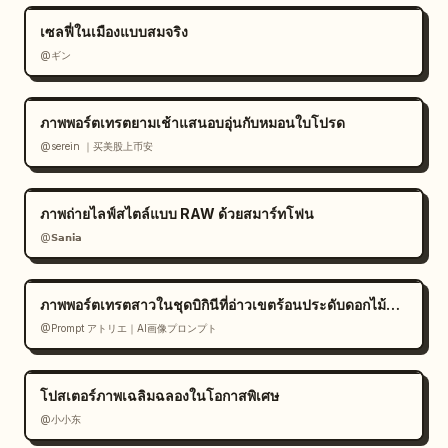
- การเปลี่ยนอัตลักษณ์ใบหน้า

เซลฟี่ในเมืองแบบสมจริง
- การแต่งภาพจนเกินจริงหรือใบหน้าผิดเพี้ยนจาก AI

@ギン
- องค์ประกอบที่รกจนเกินไป

- องค์ประกอบที่ไม่เกี่ยวข้อง/สุ่ม

- การบังตัวละครหลัก
ภาพพอร์ตเทรตยามเช้าแสนอบอุ่นกับหมอนใบโปรด
@serein ｜买美股上币安
ภาพถ่ายไลฟ์สไตล์แบบ RAW ด้วยสมาร์ทโฟน
@𝗦𝗮𝗻𝗶𝗮
ภาพพอร์ตเทรตสาวในชุดบิกินีที่อ่าวเขตร้อนประดับดอกไม้สีขาว
@Prompt アトリエ｜AI画像プロンプト
โปสเตอร์ภาพเฉลิมฉลองในโอกาสพิเศษ
@小小东