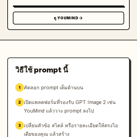
โทนสี:

สีขาว + สีเหลืองอบอุ่น + สีชมพูอ่อน (เข้ากับบรรยากาศ
ไฟนีออน)

ดู YOUMIND
[ข้อความลายมือ]

เพิ่มวลีสั้นๆ ที่ดูสวยงามจำนวน 5–8 ข้อความ:

- "just me"

- "soft life"

- "stay cozy"

- "little moments"

วิธีใช้ prompt นี้
- "focus mode"

- "good vibes only"

คัดลอก prompt เต็มด้านบน
1
- "create & grow"

- "be you"

เปิดแพลตฟอร์มที่รองรับ GPT Image 2 เช่น
2
สไตล์:

YouMind แล้ววาง prompt ลงไป
- ฟอนต์ลายมือ

- ข้อความสีขาวพร้อมแสงเรืองรองนุ่มนวล

เปลี่ยนหัวข้อ สไตล์ หรือรายละเอียดให้ตรงไอ
3
- เน้นข้อความบางส่วนด้วยสีชมพู/เหลือง

เดียของคุณ แล้วสร้าง