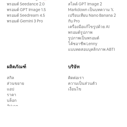
พรอมต์ Seedance 2.0
สไลด์ GPT Image 2
พรอมต์ GPT Image 1.5
Markdown เป็นบทความ 𝕏
พรอมต์ Seedream 4.5
เปรียบเทียบ Nano Banana 2
พรอมต์ Gemini 3 Pro
กับ Pro
เครื่องมือแก้ไขรูปด้วย AI
พรอมต์รูปภาพ
รูปภาพเป็นพรอมต์
โค้ชอาชีพ Lenny
แบบทดสอบบุคลิกภาพ ABTI
ผลิตภัณฑ์
บริษัท
สกิล
ติดต่อเรา
ส่วนขยาย
ความเป็นส่วนตัว
แอป
เงื่อนไข
ราคา
บล็อก
อัปเดต