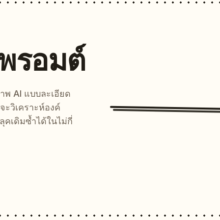
นพรอมต์
์ภาพ AI แบบละเอียด
จะวิเคราะห์องค์
คเดิมซ้ำได้ในไม่กี่