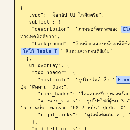
{

  "type": "ม็อกอัป UI ไลฟ์สตรีม",

  "subject": {

    "description": "ภาพพอร์ตเทรตของ 
El
ทางเทคนิคสีขาว",

    "background": "ด้านซ้ายแสดงหน้าจอที่มีข
โลโก้ Tesla T
' สีแดงและรถยนต์สีเข้ม"

  },

  "ui_overlay": {

    "top_header": {

      "host_info": "รูปโปรไฟล์ ชื่อ '
Elon
ปุ่ม 'ติดตาม' สีแดง",

      "rank_badge": "ไอคอนเหรียญทองพร้อมข้อความ 'อันดับ 1 ของแอป'",

      "viewer_stats": "รูปโปรไฟล์ผู้ชม 3 อันดับแรกพร้อมตัวเลข '12.3 หมื่น', '8.6 หมื่น', 
'5.7 หมื่น' ยอดรวม '68.7 หมื่น' ปุ่มปิด 'X'",
      "right_links": "'ดูไลฟ์เพิ่มเติม >', 'คลังของขวัญ 0/24' พร้อมแท็กสีฟ้า 'คลาสสิก'"

    },

    "mid_left_gifts": {
