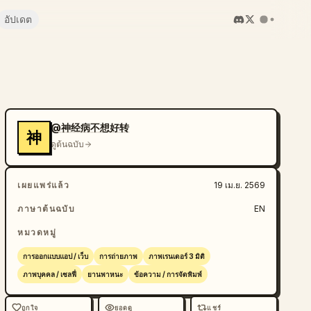
อัปเดต
@神经病不想好转
神
ดูต้นฉบับ
เผยแพร่แล้ว
19 เม.ย. 2569
ภาษาต้นฉบับ
EN
หมวดหมู่
การออกแบบแอป / เว็บ
การถ่ายภาพ
ภาพเรนเดอร์ 3 มิติ
ภาพบุคคล / เซลฟี่
ยานพาหนะ
ข้อความ / การจัดพิมพ์
ถูกใจ
ยอดดู
แชร์