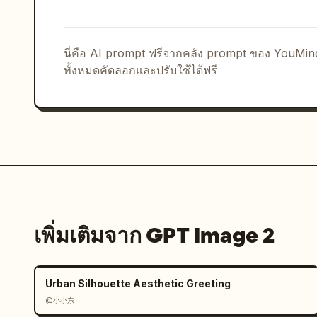
    },

    "bottom_right_product_card": {

      "hot_tag": "สีส้ม 'ขายดี x 1888'",

นี่คือ AI prompt ฟรีจากคลัง prompt ของ YouMi
      "image": "Tesla Cybertruck",

ทั้งหมดคัดลอกและปรับใช้ได้ฟรี
      "title": "
รถกระบะไฟฟ้า Tesla Cyb
      "price": "
¥ 1,618,000
",

      "button": "ปุ่มสีแดง 'ซื้อเลย'",

      "floating_animation": "หัวใจโปร่งแสงลอยขึ้นทางขอบด้านขวา"

    },

    "bottom_bar": {

      "input_field": "'พิมพ์ข้อความ...'",

      "icons": ["หน้ายิ้ม", "จุดสามจุด", "ตะกร้าสินค้า", "กล่องของขวัญ", "แชร์"]

    }

  }

เพิ่มเติมจาก GPT Image 2
}
Urban Silhouette Aesthetic Greeting
@小小东