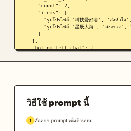
      "count": 2,

      "items": [

        "รูปโปรไฟล์ '科技爱好者', 'ส่งหัวใจ', ไอคอนหัวใจ x 1314",

        "รูปโปรไฟล์ '星辰大海', 'ส่งจรวด', ไอคอนจรวด x 666"

      ]

    },

    "bottom_left_chat": {

      "system_message": "ป้ายเลเวล 37 '宇宙漫游者 เข้าร่วมไลฟ์สตรีม'",

      "message_count": 7,

      "messages": [

        "小火箭: มัสก์! อนาคตที่น่าตื่นเต้น! 🚀",

        "future: Tesla Model 2 จะวางจำหน่ายเมื่อไหร่?",

        "星空梦想家: ปีนี้ SpaceX จะไปดาวอังคารได้ไหม?",

        "AI探索者: ความคืบหน้าของ Neuralink เป็นอย่างไรบ้าง?",

วิธีใช้ prompt นี้
        "帅气的网友: สวัสดีครับคุณมัสก์!",

        "Mars: มาดูไลฟ์ของคุณครั้งแรก ตื่นเต้นมาก!",

        "用户123: ช่วยพูดเรื่อง AI หน่อยครับ มันจะมาแทนที่มนุษย์ไหม?"

คัดลอก prompt เต็มด้านบน
1
      ]
