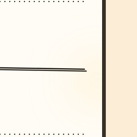
/imagine prompt: cinematic, cyberpunk s
unset, neon colors, 8k --v 6.0