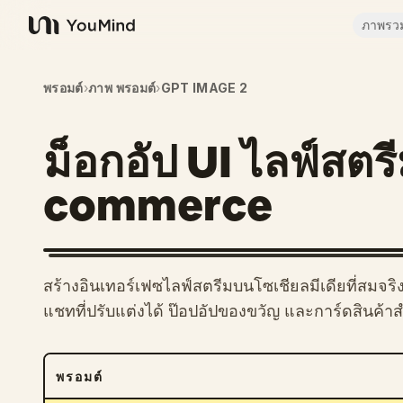
ภาพรว
YouMind
พรอมต์
›
ภาพ พรอมต์
›
GPT IMAGE 2
ม็อกอัป UI ไลฟ์สตร
commerce
สร้างอินเทอร์เฟซไลฟ์สตรีมบนโซเชียลมีเดียที่สมจ
แชทที่ปรับแต่งได้ ป๊อปอัปของขวัญ และการ์ดสินค้าสำ
พรอมต์