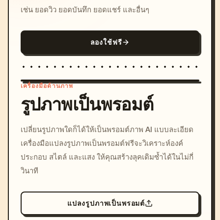
เช่น ยอดวิว ยอดบันทึก ยอดแชร์ และอื่นๆ
ลองใช้ฟรี
เครื่องมือด้านภาพ
รูปภาพเป็นพรอมต์
/imagine prompt: cinemati
เปลี่ยนรูปภาพใดก็ได้ให้เป็นพรอมต์ภาพ AI แบบละเอียด
c, cyberpunk sunset, neon
เครื่องมือแปลงรูปภาพเป็นพรอมต์ฟรีจะวิเคราะห์องค์
colors, 8k --v 6.0
ประกอบ สไตล์ และแสง ให้คุณสร้างลุคเดิมซ้ำได้ในไม่กี่
วินาที
แปลงรูปภาพเป็นพรอมต์