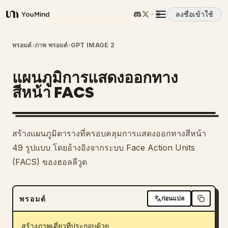
ลงชื่อเข้าใช้
YouMind
ภาพรวม
พรอมต์
›
ภาพ พรอมต์
›
GPT IMAGE 2
แผนภูมิการแสดงออกทาง
กรณีการใช้งาน
สีหน้า FACS
ทักษะ
สร้างแผนภูมิตารางที่ครอบคลุมการแสดงออกทางสีหน้า
พรอมต์
49 รูปแบบ โดยอ้างอิงจากระบบ Face Action Units
(FACS) ของฮอลลีวูด
ราคา
พรอมต์
ก่อนแปล
ดาวน์โหลด
สร้างภาพเดี่ยวที่ประกอบด้วย 