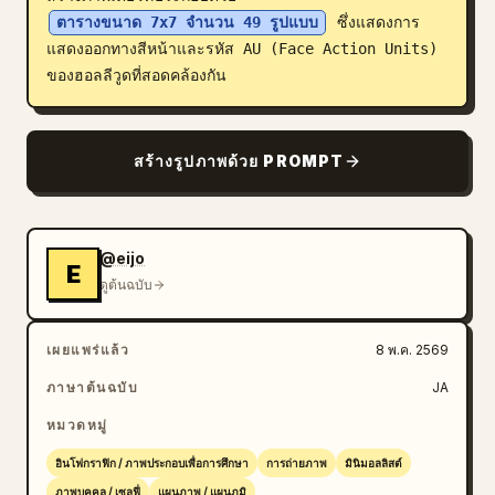
ตารางขนาด 7x7 จำนวน 49 รูปแบบ
 ซึ่งแสดงการ
บล็อก
แสดงออกทางสีหน้าและรหัส AU (Face Action Units) 
ของฮอลลีวูดที่สอดคล้องกัน
อัปเดต
สร้างรูปภาพด้วย PROMPT
@eijo
E
ดูต้นฉบับ
เผยแพร่แล้ว
8 พ.ค. 2569
ภาษาต้นฉบับ
JA
หมวดหมู่
อินโฟกราฟิก / ภาพประกอบเพื่อการศึกษา
การถ่ายภาพ
มินิมอลลิสต์
ภาพบุคคล / เซลฟี่
แผนภาพ / แผนภูมิ