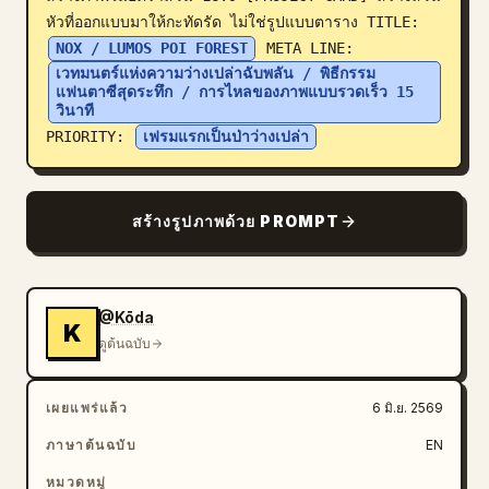
หัวที่ออกแบบมาให้กะทัดรัด ไม่ใช่รูปแบบตาราง TITLE: 
บล็อก
NOX / LUMOS POI FOREST
 META LINE: 
เวทมนตร์แห่งความว่างเปล่าฉับพลัน / พิธีกรรม
แฟนตาซีสุดระทึก / การไหลของภาพแบบรวดเร็ว 15 
อัปเดต
วินาที
PRIORITY: 
เฟรมแรกเป็นป่าว่างเปล่า
สร้างรูปภาพด้วย PROMPT
@Kōda
K
ดูต้นฉบับ
เผยแพร่แล้ว
6 มิ.ย. 2569
ภาษาต้นฉบับ
EN
หมวดหมู่