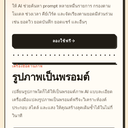
ให้ AI ช่วยค้นหา prompt หลายหมื่นรายการ กรองตาม
โมเดล ช่วงเวลา คีย์เวิร์ด และจัดเรียงตามยอดมีส่วนร่วม
เช่น ยอดวิว ยอดบันทึก ยอดแชร์ และอื่นๆ
ลองใช้ฟรี
เครื่องมือด้านภาพ
รูปภาพเป็นพรอมต์
/imagine prompt: cinemati
เปลี่ยนรูปภาพใดก็ได้ให้เป็นพรอมต์ภาพ AI แบบละเอียด
c, cyberpunk sunset, neon
เครื่องมือแปลงรูปภาพเป็นพรอมต์ฟรีจะวิเคราะห์องค์
colors, 8k --v 6.0
ประกอบ สไตล์ และแสง ให้คุณสร้างลุคเดิมซ้ำได้ในไม่กี่
วินาที