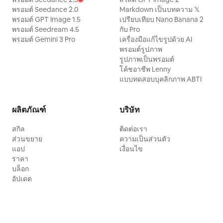
พรอมต์ Seedance 2.0
Markdown เป็นบทความ 𝕏
พรอมต์ GPT Image 1.5
เปรียบเทียบ Nano Banana 2
พรอมต์ Seedream 4.5
กับ Pro
พรอมต์ Gemini 3 Pro
เครื่องมือแก้ไขรูปด้วย AI
พรอมต์รูปภาพ
รูปภาพเป็นพรอมต์
โค้ชอาชีพ Lenny
แบบทดสอบบุคลิกภาพ ABTI
ผลิตภัณฑ์
บริษัท
สกิล
ติดต่อเรา
ส่วนขยาย
ความเป็นส่วนตัว
แอป
เงื่อนไข
ราคา
บล็อก
อัปเดต