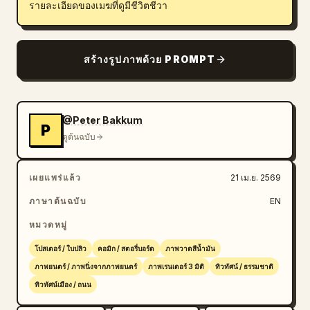
รายละเอียดของเมฆที่ดูมีชีวิตชีวา
สร้างรูปภาพด้วย PROMPT
@Peter Bakkum
P
ดูต้นฉบับ
เผยแพร่แล้ว
21 เม.ย. 2569
ภาษาต้นฉบับ
EN
หมวดหมู่
โปสเตอร์ / ใบปลิว
คอมิก / สตอรี่บอร์ด
ภาพวาดสีน้ำมัน
ภาพยนตร์ / ภาพนิ่งจากภาพยนตร์
ภาพเรนเดอร์ 3 มิติ
ทิวทัศน์ / ธรรมชาติ
ทิวทัศน์เมือง / ถนน