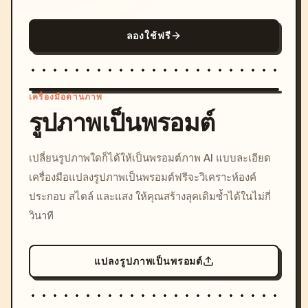
ลองใช้ฟรี
เครื่องมือด้านภาพ
รูปภาพเป็นพรอมต์
/imagine prompt: cinemati
เปลี่ยนรูปภาพใดก็ได้ให้เป็นพรอมต์ภาพ AI แบบละเอียด
c, cyberpunk sunset, neon
เครื่องมือแปลงรูปภาพเป็นพรอมต์ฟรีจะวิเคราะห์องค์
colors, 8k --v 6.0
ประกอบ สไตล์ และแสง ให้คุณสร้างลุคเดิมซ้ำได้ในไม่กี่
วินาที
แปลงรูปภาพเป็นพรอมต์