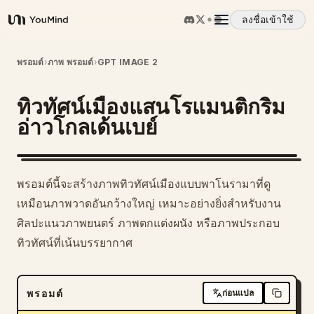
ลงชื่อเข้าใช้
YouMind
ภาพรวม
พรอมต์
›
ภาพ พรอมต์
›
GPT IMAGE 2
ทิวทัศน์เมืองแสนโรแมนติกริม
กรณีการใช้งาน
อ่าวโกลเด้นเบย์
ทักษะ
พรอมต์นี้จะสร้างภาพทิวทัศน์เมืองแบบพาโนรามาที่ดู
พรอมต์
เหมือนภาพวาดอันกว้างใหญ่ เหมาะอย่างยิ่งสำหรับงาน
ศิลปะแนวภาพยนตร์ ภาพตกแต่งผนัง หรือภาพประกอบ
ทิวทัศน์ที่เน้นบรรยากาศ
ราคา
ดาวน์โหลด
พรอมต์
ก่อนแปล