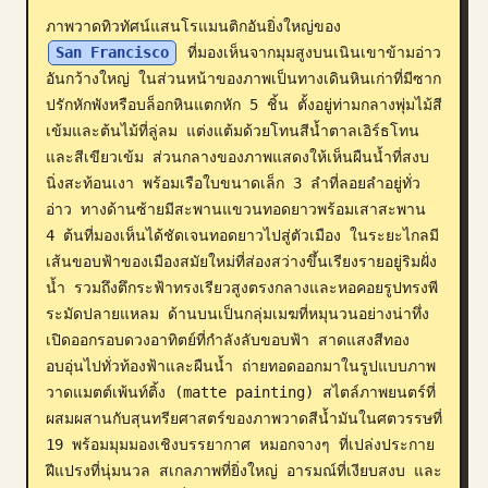
ภาพวาดทิวทัศน์แสนโรแมนติกอันยิ่งใหญ่ของ 
บล็อก
San Francisco
 ที่มองเห็นจากมุมสูงบนเนินเขาข้ามอ่าว
อันกว้างใหญ่ ในส่วนหน้าของภาพเป็นทางเดินหินเก่าที่มีซาก
อัปเดต
ปรักหักพังหรือบล็อกหินแตกหัก 5 ชิ้น ตั้งอยู่ท่ามกลางพุ่มไม้สี
เข้มและต้นไม้ที่ลู่ลม แต่งแต้มด้วยโทนสีน้ำตาลเอิร์ธโทน
และสีเขียวเข้ม ส่วนกลางของภาพแสดงให้เห็นผืนน้ำที่สงบ
นิ่งสะท้อนเงา พร้อมเรือใบขนาดเล็ก 3 ลำที่ลอยลำอยู่ทั่ว
อ่าว ทางด้านซ้ายมีสะพานแขวนทอดยาวพร้อมเสาสะพาน 
4 ต้นที่มองเห็นได้ชัดเจนทอดยาวไปสู่ตัวเมือง ในระยะไกลมี
เส้นขอบฟ้าของเมืองสมัยใหม่ที่ส่องสว่างขึ้นเรียงรายอยู่ริมฝั่ง
น้ำ รวมถึงตึกระฟ้าทรงเรียวสูงตรงกลางและหอคอยรูปทรงพี
ระมัดปลายแหลม ด้านบนเป็นกลุ่มเมฆที่หมุนวนอย่างน่าทึ่ง
เปิดออกรอบดวงอาทิตย์ที่กำลังลับขอบฟ้า สาดแสงสีทอง
อบอุ่นไปทั่วท้องฟ้าและผืนน้ำ ถ่ายทอดออกมาในรูปแบบภาพ
วาดแมตต์เพ้นท์ติ้ง (matte painting) สไตล์ภาพยนตร์ที่
ผสมผสานกับสุนทรียศาสตร์ของภาพวาดสีน้ำมันในศตวรรษที่ 
19 พร้อมมุมมองเชิงบรรยากาศ หมอกจางๆ ที่เปล่งประกาย 
ฝีแปรงที่นุ่มนวล สเกลภาพที่ยิ่งใหญ่ อารมณ์ที่เงียบสงบ และ