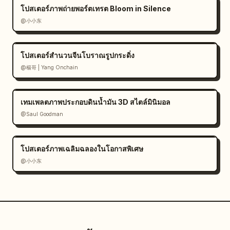
โปสเตอร์ภาพถ่ายพอร์ตเทรต Bloom in Silence
@小小东
โปสเตอร์สำนวนจีนโบราณรูปกระดิ่ง
@楊哥 | Yang Onchain
เทมเพลตภาพประกอบดินน้ำมัน 3D สไตล์มินิมอล
@Saul Goodman
โปสเตอร์ภาพเฉลิมฉลองในโอกาสพิเศษ
@小小东