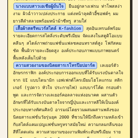
นางแบบสาวเอเชียผู้มั่นใจ
 ยืนอยู่กลางเฟรม ท่าโพสสง่า
บล็อก
งาม ผิวฉ่ำวาวเปล่งประกาย แต่งหน้าลุคดิวอี้ซอฟต์ๆ ผม
ยาวสีดำสลวยพร้อมหน้าม้าซีทรู สวมใส่ 
อัปเดต
เสื้อผ้าสตรีทแวร์สไตล์ K-fashion
 สุดอินเทรนด์พร้อม
รายละเอียดการสไตลิ่งระดับพรีเมียม จัดแสงในสตูดิโอแบบ
คลีนๆ สไตล์ภาพถ่ายแฟชั่นแฟลชคอนทราสต์สูง โฟกัสคม
ชัด พื้นผิวรายละเอียดสูง องค์ประกอบภาพแบบภาพยนตร์ 
พื้นหลังเต็มไปด้วย 
ความสวยงามของนิตยสารเรโทรป๊อปอาร์ต
 เลเยอร์ตัว
อักษรกราฟิก องค์ประกอบการออกแบบที่ได้รับแรงบันดาลใจ
จาก UI แบบไดนามิก เอฟเฟกต์โครเมียมโฮโลแกรม สติก
เกอร์ (รูปดาว หัวใจ ประกายไฟ) แถบบาร์โค้ด กรอบคำ
พูด และการจัดวางเลเยอร์คอลลาจแห่งอนาคต ผสานตัว
อักษรที่ได้รับแรงบันดาลใจจากญี่ปุ่นและเกาหลีให้เป็นองค์
ประกอบทางทัศนศิลป์ อารมณ์โดยรวมผสมผสานพลังของ
นิตยสารแฟชั่นวัยรุ่นยุค 2000 ที่ชวนให้นึกถึงความหลังเข้า
กับสไตล์แคมเปญแฟชั่นหรูหราสมัยใหม่ ความกลมกลืนของ
สีที่โดดเด่น ความสวยงามของงานพิมพ์ระดับพรีเมียม ราย