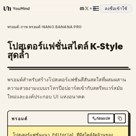
ลงชื่อเข้าใช้
YouMind
ภาพรวม
พรอมต์
›
ภาพ พรอมต์
›
NANO BANANA PRO
โปสเตอร์แฟชั่นสไตล์ K-Style
กรณีการใช้งาน
สุดล้ำ
ทักษะ
พรอมต์สำหรับสร้างโปสเตอร์แฟชั่นสีสันสดใสที่ผสมผสาน
พรอมต์
ความสวยงามแบบเรโทรป๊อปอาร์ตเข้ากับสตรีทแวร์สมัย
ใหม่และองค์ประกอบ UI แห่งอนาคต
ราคา
พรอมต์
ก่อนแปล
ดาวน์โหลด
โปสเตอร์แฟชั่นแนว Editorial ที่มีสไตล์จัดจ้านของ 