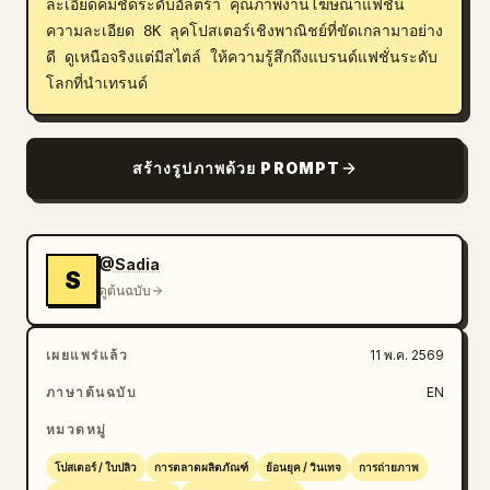
ละเอียดคมชัดระดับอัลตร้า คุณภาพงานโฆษณาแฟชั่น 
ความละเอียด 8K ลุคโปสเตอร์เชิงพาณิชย์ที่ขัดเกลามาอย่าง
ดี ดูเหนือจริงแต่มีสไตล์ ให้ความรู้สึกถึงแบรนด์แฟชั่นระดับ
โลกที่นำเทรนด์
สร้างรูปภาพด้วย PROMPT
@Sadia
S
ดูต้นฉบับ
เผยแพร่แล้ว
11 พ.ค. 2569
ภาษาต้นฉบับ
EN
หมวดหมู่
โปสเตอร์ / ใบปลิว
การตลาดผลิตภัณฑ์
ย้อนยุค / วินเทจ
การถ่ายภาพ