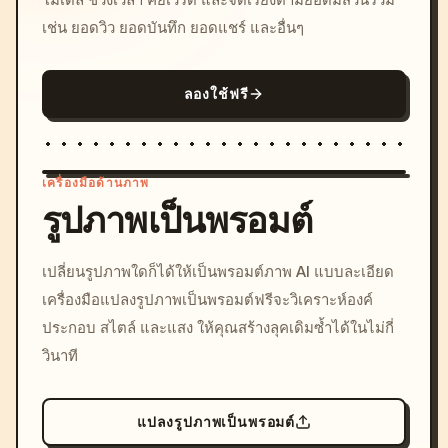
เช่น ยอดวิว ยอดบันทึก ยอดแชร์ และอื่นๆ
ลองใช้ฟรี
เครื่องมือด้านภาพ
รูปภาพเป็นพรอมต์
/imagine prompt: cinemati
เปลี่ยนรูปภาพใดก็ได้ให้เป็นพรอมต์ภาพ AI แบบละเอียด
c, cyberpunk sunset, neon
เครื่องมือแปลงรูปภาพเป็นพรอมต์ฟรีจะวิเคราะห์องค์
colors, 8k --v 6.0
ประกอบ สไตล์ และแสง ให้คุณสร้างลุคเดิมซ้ำได้ในไม่กี่
วินาที
แปลงรูปภาพเป็นพรอมต์