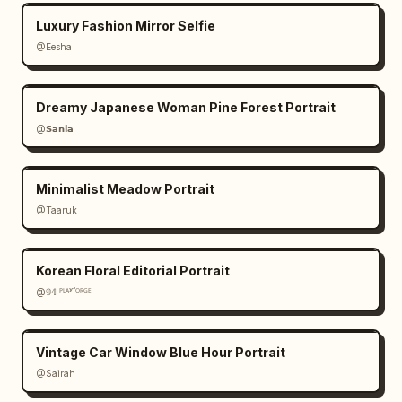
Luxury Fashion Mirror Selfie
@Eesha
Dreamy Japanese Woman Pine Forest Portrait
@𝗦𝗮𝗻𝗶𝗮
Minimalist Meadow Portrait
@Taaruk
Korean Floral Editorial Portrait
@𝟡𝟜 ᴾᴸᴬʸᶠᴼᴿᴳᴱ
Vintage Car Window Blue Hour Portrait
@Sairah