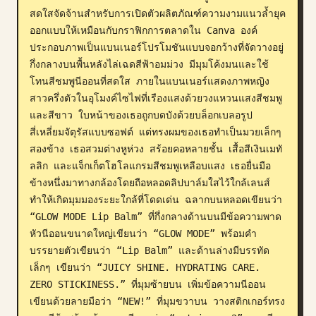
สดใสจัดจ้านสำหรับการเปิดตัวผลิตภัณฑ์ความงามแนวล้ำยุค 
บล็อก
ออกแบบให้เหมือนกับกราฟิกการตลาดใน Canva องค์
ประกอบภาพเป็นแบนเนอร์โปรโมชันแบบจอกว้างที่จัดวางอยู่
กึ่งกลางบนพื้นหลังไล่เฉดสีฟ้าอมม่วง มีมุมโค้งมนและใช้
อัปเดต
โทนสีชมพูนีออนที่สดใส ภายในแบนเนอร์แสดงภาพหญิง
สาวครึ่งตัวในอุโมงค์ไซไฟที่เรืองแสงด้วยวงแหวนแสงสีชมพู
และสีขาว ใบหน้าของเธอถูกบดบังด้วยบล็อกเบลอรูป
สี่เหลี่ยมจัตุรัสแบบซอฟต์ แต่ทรงผมของเธอทำเป็นมวยเล็กๆ 
สองข้าง เธอสวมต่างหูห่วง สร้อยคอหลายชั้น เสื้อสีเงินเมทั
ลลิก และแจ็กเก็ตโฮโลแกรมสีชมพูเหลือบแสง เธอยื่นมือ
ข้างหนึ่งมาทางกล้องโดยถือหลอดลิปบาล์มใสไว้ใกล้เลนส์ 
ทำให้เกิดมุมมองระยะใกล้ที่โดดเด่น ฉลากบนหลอดเขียนว่า 
“GLOW MODE Lip Balm” ที่กึ่งกลางด้านบนมีข้อความพาด
หัวนีออนขนาดใหญ่เขียนว่า “GLOW MODE” พร้อมคำ
บรรยายตัวเขียนว่า “Lip Balm” และด้านล่างมีบรรทัด
เล็กๆ เขียนว่า “JUICY SHINE. HYDRATING CARE. 
ZERO STICKINESS.” ที่มุมซ้ายบน เพิ่มข้อความนีออน
เขียนด้วยลายมือว่า “NEW!” ที่มุมขวาบน วางสติกเกอร์ทรง