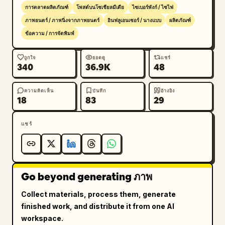
ลูกศรชี้ไปยัง QR code นอกแบนเนอร์ที่มุมซ้ายล่าง ให้วาง
การตลาดผลิตภัณฑ์
โพสต์บนโซเชียลมีเดีย
ไซเบอร์พังก์ / ไซไฟ
ป้ายสีเขียวอมฟ้าทรงโค้งมนที่เอียงเล็กน้อยเขียนว่า “Canva 
ภาพยนตร์ / ภาพนิ่งจากภาพยนตร์
อินฟลูเอนเซอร์ / นางแบบ
ผลิตภัณฑ์
AI” พร้อมสัญลักษณ์รูปเครื่องบินกระดาษสีเขียวอมฟ้าเล็กๆ 
ข้อความ / การจัดพิมพ์
อยู่ใกล้ๆ เพิ่มการสะท้อนแสงที่เงางาม แสงแฟลร์จากเลนส์ 
เอฟเฟกต์ฟุ้งกระจาย แสงนีออนที่ขอบ และประกายระยิบ
ถูกใจ
ยอดดู
แชร์
340
36.9K
48
ระยับ พร้อมสไตล์การออกแบบโฆษณาที่ดูเป็นมืออาชีพ ผสม
ผสานระหว่างภาพถ่ายผลิตภัณฑ์เชิงพาณิชย์ที่คมชัดกับการ
ออกแบบกราฟิกแนวล้ำยุค
ความคิดเห็น
บันทึก
อ้างอิง
18
83
29
แชร์
Go beyond generating ภาพ
Collect materials, process them, generate
finished work, and distribute it from one AI
workspace.