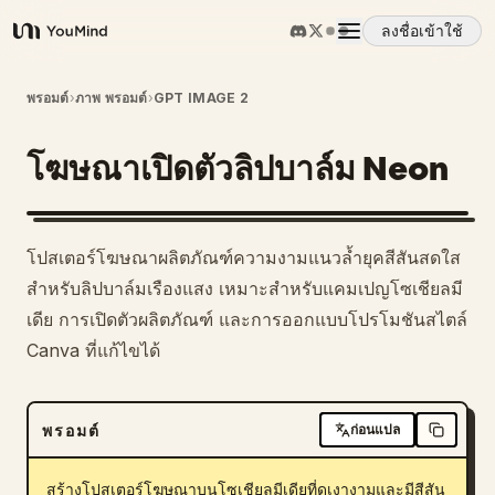
ลงชื่อเข้าใช้
YouMind
ภาพรวม
พรอมต์
›
ภาพ พรอมต์
›
GPT IMAGE 2
โฆษณาเปิดตัวลิปบาล์ม Neon
กรณีการใช้งาน
ทักษะ
โปสเตอร์โฆษณาผลิตภัณฑ์ความงามแนวล้ำยุคสีสันสดใส
สำหรับลิปบาล์มเรืองแสง เหมาะสำหรับแคมเปญโซเชียลมี
พรอมต์
เดีย การเปิดตัวผลิตภัณฑ์ และการออกแบบโปรโมชันสไตล์
Canva ที่แก้ไขได้
ราคา
พรอมต์
ก่อนแปล
ดาวน์โหลด
สร้างโปสเตอร์โฆษณาบนโซเชียลมีเดียที่ดูเงางามและมีสีสัน