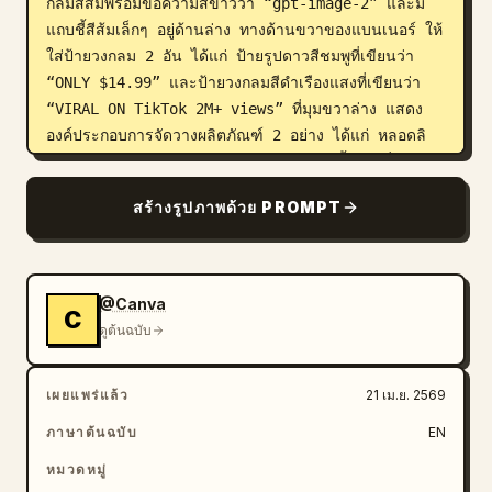
กลมสีส้มพร้อมข้อความสีขาวว่า “gpt-image-2” และมี
แถบชี้สีส้มเล็กๆ อยู่ด้านล่าง ทางด้านขวาของแบนเนอร์ ให้
ใส่ป้ายวงกลม 2 อัน ได้แก่ ป้ายรูปดาวสีชมพูที่เขียนว่า 
“ONLY $14.99” และป้ายวงกลมสีดำเรืองแสงที่เขียนว่า 
“VIRAL ON TikTok 2M+ views” ที่มุมขวาล่าง แสดง
องค์ประกอบการจัดวางผลิตภัณฑ์ 2 อย่าง ได้แก่ หลอดลิ
ปบาล์มแบบเปิดฝาพร้อมหัวแปรง และลูกพีชทั้งลูกหนึ่งผล
รวมถึงมะม่วงหั่นครึ่งหนึ่งพร้อมใบไม้สีเขียว ทั้งหมดวางอยู่
สร้างรูปภาพด้วย PROMPT
บนพื้นผิวสะท้อนแสงที่มีลวดลายแสงสีชมพูหมุนวน ตามแนว
ขอบล่างตรงกลาง ให้เพิ่มไอคอนคุณสมบัติ 3 อย่างพร้อม
ป้ายกำกับ: ไอคอนหยดน้ำระบุว่า “HYALURONIC 
HYDRATION” ไอคอนผลไม้ระบุว่า “PEACH MANGO SCENT” 
@Canva
C
และไอคอนกระต่ายระบุว่า “100% VEGAN & CRUELTY-
ดูต้นฉบับ
FREE” ที่มุมซ้ายล่างภายในแบนเนอร์ ให้เพิ่มปุ่มโซเชียล 3 
ปุ่มเรียงในแนวตั้งพร้อมไอคอนแพลตฟอร์มและชื่อบัญชี: 
เผยแพร่แล้ว
21 เม.ย. 2569
TikTok พร้อม “#GlowMode” Instagram พร้อม 
“@LunaBeatty” และ Snapchat พร้อม “@LunaGlow” 
ภาษาต้นฉบับ
EN
ด้านล่างปุ่มเหล่านี้ให้วางการ์ด QR code เรืองแสง และถัด
หมวดหมู่
จากนั้นเป็นข้อความลายมือเขียนว่า “Shop Now!” พร้อม