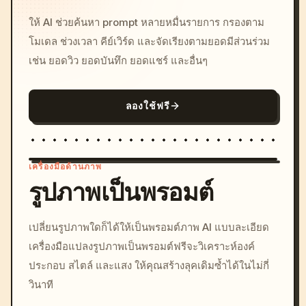
ให้ AI ช่วยค้นหา prompt หลายหมื่นรายการ กรองตาม
โมเดล ช่วงเวลา คีย์เวิร์ด และจัดเรียงตามยอดมีส่วนร่วม
เช่น ยอดวิว ยอดบันทึก ยอดแชร์ และอื่นๆ
ลองใช้ฟรี
เครื่องมือด้านภาพ
รูปภาพเป็นพรอมต์
/imagine prompt: cinemati
เปลี่ยนรูปภาพใดก็ได้ให้เป็นพรอมต์ภาพ AI แบบละเอียด
c, cyberpunk sunset, neon
เครื่องมือแปลงรูปภาพเป็นพรอมต์ฟรีจะวิเคราะห์องค์
colors, 8k --v 6.0
ประกอบ สไตล์ และแสง ให้คุณสร้างลุคเดิมซ้ำได้ในไม่กี่
วินาที