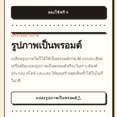
ลองใช้ฟรี
เครื่องมือด้านภาพ
รูปภาพเป็นพรอมต์
/imagine prompt: cinemati
เปลี่ยนรูปภาพใดก็ได้ให้เป็นพรอมต์ภาพ AI แบบละเอียด
c, cyberpunk sunset, neon
เครื่องมือแปลงรูปภาพเป็นพรอมต์ฟรีจะวิเคราะห์องค์
colors, 8k --v 6.0
ประกอบ สไตล์ และแสง ให้คุณสร้างลุคเดิมซ้ำได้ในไม่กี่
วินาที
แปลงรูปภาพเป็นพรอมต์