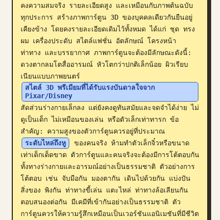
คงความสมจริง รายละเอียดสูง และเหมือนกับภาพต้นฉบับ
บล็อก
ทุกประการ สร้างภาพการ์ตูน 3D ของบุคคลเดียวกันยืนอยู่
เคียงข้าง โดยคงรายละเอียดเดิมไว้ทั้งหมด ได้แก่ ชุด ทรง
ผม เครื่องประดับ สไตล์แฟชั่น อัตลักษณ์ โครงหน้า 
อัปเดต
ท่าทาง และบรรยากาศ ภาพการ์ตูนจะต้องมีลักษณะดังนี้: 
ดวงตากลมโตสื่ออารมณ์ หัวโตกว่าปกติเล็กน้อย ผิวเรียบ
เนียนแบบภาพยนตร์ 
สไตล์ 3D พรีเมียมที่ได้รับแรงบันดาลใจจาก 
Pixar/Disney
สัดส่วนร่างกายเล็กลง แต่ยังคงดูทันสมัยและจดจำได้ง่าย ไม่
ดูเป็นเด็ก ไม่เหมือนของเล่น หรือตัวเล็กเท่าทารก ข้อ
สำคัญ: ความสูงของตัวการ์ตูนควรอยู่ที่ประมาณ 
ระดับไหล่ถึงหู
 ของคนจริง ห้ามทำตัวเล็กจิ๋วหรือขนาด
เท่าเด็กเด็ดขาด ตัวการ์ตูนและคนจริงจะต้องมีการโต้ตอบกัน
ทั้งทางร่างกายและอารมณ์อย่างเป็นธรรมชาติ ตัวอย่างการ
โต้ตอบ เช่น จับมือกัน มองตากัน เดินไปด้วยกัน แบ่งปัน
สิ่งของ พิงกัน ท่าทางขี้เล่น แตะไหล่ ท่าทางล้อเลียนกัน 
ตอบสนองต่อกัน มีเคมีที่เข้ากันอย่างเป็นธรรมชาติ ตัว
การ์ตูนควรให้ความรู้สึกเหมือนเป็นเวอร์ชันแอนิเมชันที่มีชีวิต