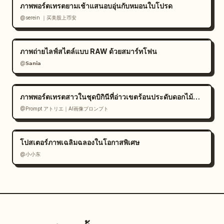
ภาพพอร์ตเทรตยามเช้าแสนอบอุ่นกับหมอนใบโปรด
@serein ｜买美股上币安
ภาพถ่ายไลฟ์สไตล์แบบ RAW ด้วยสมาร์ทโฟน
@𝗦𝗮𝗻𝗶𝗮
ภาพพอร์ตเทรตสาวในชุดบิกินีที่อ่าวเขตร้อนประดับดอกไม้สีขาว
@Prompt アトリエ｜AI画像プロンプト
โปสเตอร์ภาพเฉลิมฉลองในโอกาสพิเศษ
@小小东