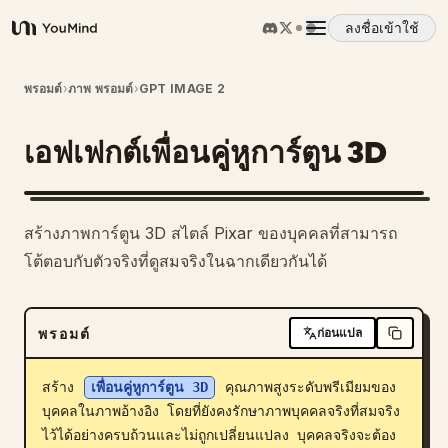
ลงชื่อเข้าใช้
YouMind
ภาพรวม
พรอมต์
›
ภาพ พรอมต์
›
GPT IMAGE 2
เอฟเฟกต์เพื่อนคู่หูการ์ตูน 3D
กรณีการใช้งาน
ทักษะ
สร้างภาพการ์ตูน 3D สไตล์ Pixar ของบุคคลที่สามารถ
โต้ตอบกับตัวจริงที่ดูสมจริงในฉากเดียวกันได้
พรอมต์
พรอมต์
ก่อนแปล
ราคา
สร้าง 
เพื่อนคู่หูการ์ตูน 3D
 คุณภาพสูงระดับพรีเมียมของ
ดาวน์โหลด
บุคคลในภาพอ้างอิง โดยที่ยังคงรักษาภาพบุคคลจริงที่สมจริง
ไว้ได้อย่างครบถ้วนและไม่ถูกเปลี่ยนแปลง บุคคลจริงจะต้อง