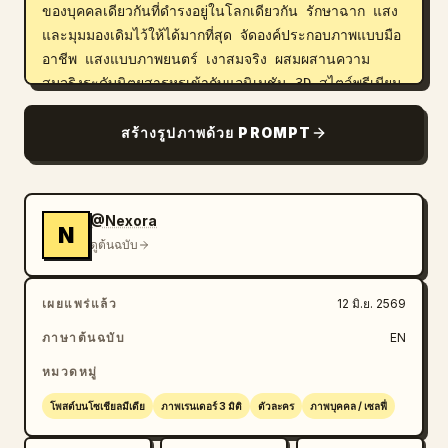
ของบุคคลเดียวกันที่ดำรงอยู่ในโลกเดียวกัน รักษาฉาก แสง 
และมุมมองเดิมไว้ให้ได้มากที่สุด จัดองค์ประกอบภาพแบบมือ
อาชีพ แสงแบบภาพยนตร์ เงาสมจริง ผสมผสานความ
สมจริงระดับนิตยสารหรูเข้ากับแอนิเมชัน 3D สไตล์พรีเมียม 
ห้ามทำตัวเล็กจิ๋ว ห้ามทำเป็นมาสคอตข้างตัว ห้ามทำท่าทาง
ที่ไม่เชื่อมโยงกัน ห้ามยืนแยกกัน ห้ามใช้สัดส่วนแบบของ
สร้างรูปภาพด้วย PROMPT
เล่น ห้ามทำผิวพลาสติกเหมือนตุ๊กตา และห้ามแทนที่บุคคล
ต้นฉบับ
@Nexora
N
ดูต้นฉบับ
เผยแพร่แล้ว
12 มิ.ย. 2569
ภาษาต้นฉบับ
EN
หมวดหมู่
โพสต์บนโซเชียลมีเดีย
ภาพเรนเดอร์ 3 มิติ
ตัวละคร
ภาพบุคคล / เซลฟี่